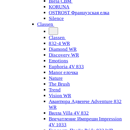
Biela CBM
KORUNA
OSTROST Французская елка
Silence
Classen
Classen
832-4 WR
Diamond WR
Discovery WR
Emotions
Euphoria 4V 833
Manor елочка
Nature
The Brush
Trend
Vision WR
Авантюра Адвенче Adventure 832
WR
Вилла Villa 4V 832
Впечатление Импрешн Impression
4V 1033