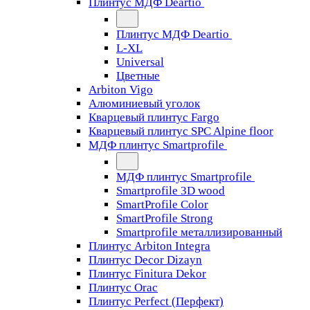
Плинтус МДФ Deartio
Плинтус МДФ Deartio
L-XL
Universal
Цветные
Arbiton Vigo
Алюминиевый уголок
Кварцевый плинтус Fargo
Кварцевый плинтус SPC Alpine floor
МДФ плинтус Smartprofile
МДФ плинтус Smartprofile
Smartprofile 3D wood
SmartProfile Color
SmartProfile Strong
Smartprofile металлизированный
Плинтус Arbiton Integra
Плинтус Decor Dizayn
Плинтус Finitura Dekor
Плинтус Orac
Плинтус Perfect (Перфект)