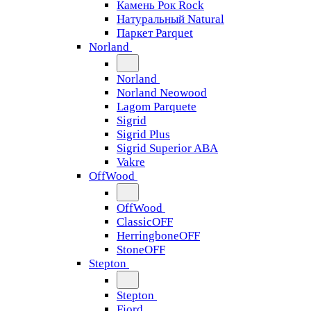
Камень Рок Rock
Натуральный Natural
Паркет Parquet
Norland
Norland
Norland Neowood
Lagom Parquete
Sigrid
Sigrid Plus
Sigrid Superior ABA
Vakre
OffWood
OffWood
ClassicOFF
HerringboneOFF
StoneOFF
Stepton
Stepton
Fjord