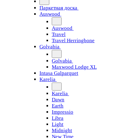
Паркетная доска
Auswood
Auswood
Travel
Travel Herringbone
Golvabia
Golvabia
Maxwood Lodge XL
Intasa Galparquet
Karelia
Karelia
Dawn
Earth
Impressio
Libra
Light
Midnight
New Time