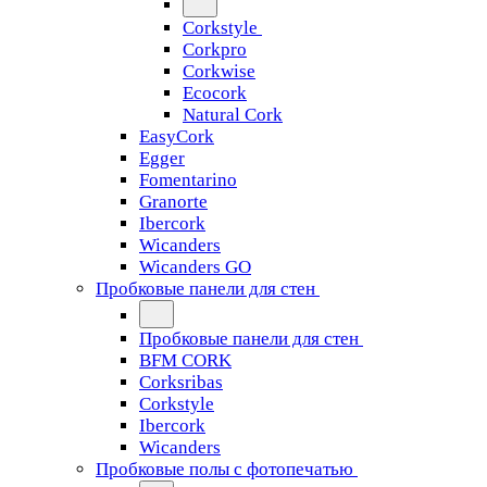
Corkstyle
Corkpro
Corkwise
Ecocork
Natural Cork
EasyCork
Egger
Fomentarino
Granorte
Ibercork
Wicanders
Wicanders GO
Пробковые панели для стен
Пробковые панели для стен
BFM CORK
Corksribas
Corkstyle
Ibercork
Wicanders
Пробковые полы с фотопечатью