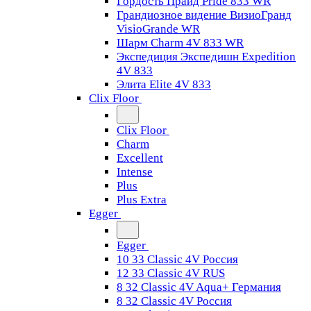
Гордость Прайд Pride 833 WR
Грандиозное видение ВизиоГранд
VisioGrande WR
Шарм Charm 4V 833 WR
Экспедиция Экспедишн Expedition
4V 833
Элита Elite 4V 833
Clix Floor
Clix Floor
Charm
Excellent
Intense
Plus
Plus Extra
Egger
Egger
10 33 Classic 4V Россия
12 33 Classic 4V RUS
8 32 Classic 4V Aqua+ Германия
8 32 Classic 4V Россия