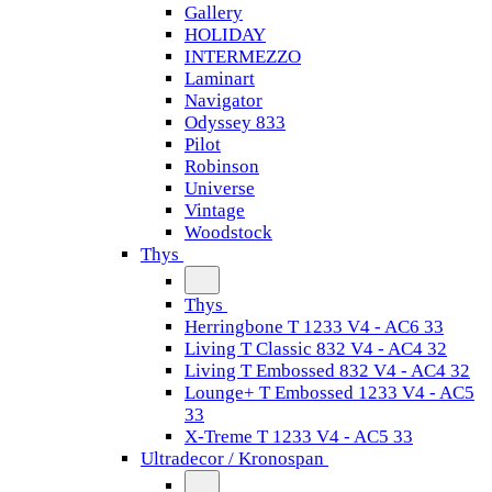
Gallery
HOLIDAY
INTERMEZZO
Laminart
Navigator
Odyssey 833
Pilot
Robinson
Universe
Vintage
Woodstock
Thys
Thys
Herringbone T 1233 V4 - AC6 33
Living T Classic 832 V4 - AC4 32
Living T Embossed 832 V4 - AC4 32
Lounge+ T Embossed 1233 V4 - AC5
33
X-Treme T 1233 V4 - AC5 33
Ultradecor / Kronospan