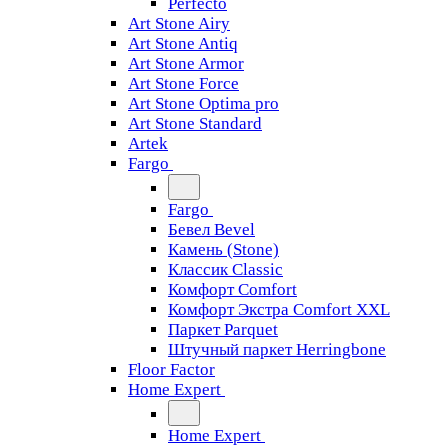
Perfecto
Art Stone Airy
Art Stone Antiq
Art Stone Armor
Art Stone Force
Art Stone Optima pro
Art Stone Standard
Artek
Fargo
Fargo
Бевел Bevel
Камень (Stone)
Классик Classic
Комфорт Comfort
Комфорт Экстра Comfort XXL
Паркет Parquet
Штучный паркет Herringbone
Floor Factor
Home Expert
Home Expert