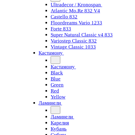
Ultradecor / Kronospan
Atlantic Mo.Re 832 V4
Castello 832
Floordreams Vario 1233
Forte 833
Super Natural Classic v4 833
Variostep Classic 832
Vintage Classic 1033
Кастамону
Кастамону
Black
Blue
Green
Red
Yellow
Ламинели
Ламинели
Карелия
Кубань
Сибирь