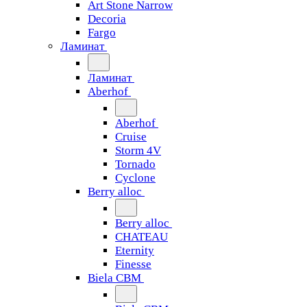
Art Stone Narrow
Decoria
Fargo
Ламинат
Ламинат
Aberhof
Aberhof
Cruise
Storm 4V
Tornado
Сyclone
Berry alloc
Berry alloc
CHATEAU
Eternity
Finesse
Biela CBM