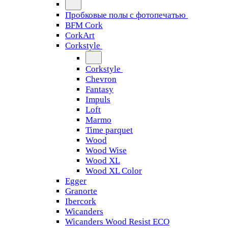
Пробковые полы с фотопечатью
BFM Cork
CorkArt
Corkstyle
Corkstyle
Chevron
Fantasy
Impuls
Loft
Marmo
Time parquet
Wood
Wood Wise
Wood XL
Wood XL Color
Egger
Granorte
Ibercork
Wicanders
Wicanders Wood Resist ECO