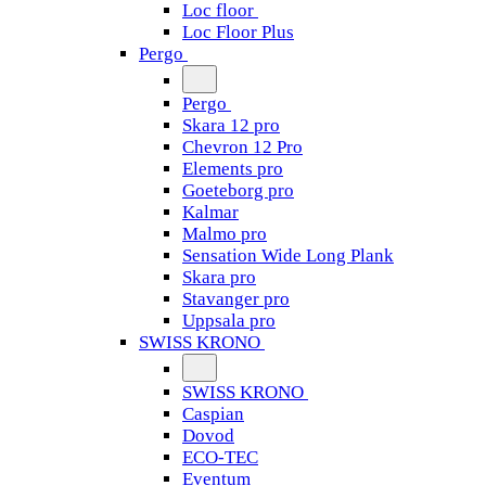
Loc floor
Loc Floor Plus
Pergo
Pergo
Skara 12 pro
Chevron 12 Pro
Elements pro
Goeteborg pro
Kalmar
Malmo pro
Sensation Wide Long Plank
Skara pro
Stavanger pro
Uppsala pro
SWISS KRONO
SWISS KRONO
Caspian
Dovod
ECO-TEC
Eventum