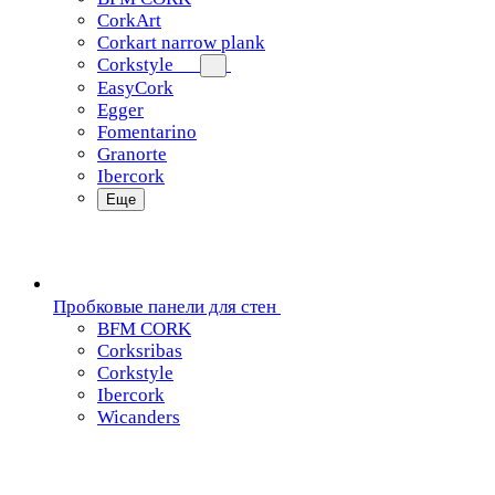
CorkArt
Corkart narrow plank
Corkstyle
EasyCork
Egger
Fomentarino
Granorte
Ibercork
Еще
Пробковые панели для стен
BFM CORK
Corksribas
Corkstyle
Ibercork
Wicanders