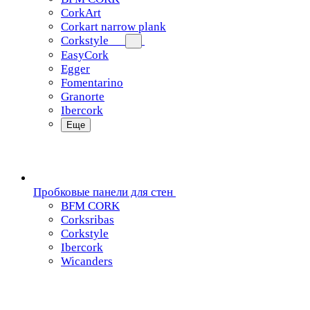
CorkArt
Corkart narrow plank
Corkstyle
EasyCork
Egger
Fomentarino
Granorte
Ibercork
Еще
Пробковые панели для стен
BFM CORK
Corksribas
Corkstyle
Ibercork
Wicanders