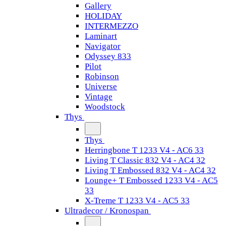
Gallery
HOLIDAY
INTERMEZZO
Laminart
Navigator
Odyssey 833
Pilot
Robinson
Universe
Vintage
Woodstock
Thys
Thys
Herringbone T 1233 V4 - AC6 33
Living T Classic 832 V4 - AC4 32
Living T Embossed 832 V4 - AC4 32
Lounge+ T Embossed 1233 V4 - AC5
33
X-Treme T 1233 V4 - AC5 33
Ultradecor / Kronospan