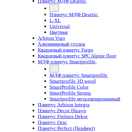
Плинтус МДФ Deartio
Плинтус МДФ Deartio
L-XL
Universal
Цветные
Arbiton Vigo
Алюминиевый уголок
Кварцевый плинтус Fargo
Кварцевый плинтус SPC Alpine floor
МДФ плинтус Smartprofile
МДФ плинтус Smartprofile
Smartprofile 3D wood
SmartProfile Color
SmartProfile Strong
Smartprofile металлизированный
Плинтус Arbiton Integra
Плинтус Decor Dizayn
Плинтус Finitura Dekor
Плинтус Orac
Плинтус Perfect (Перфект)