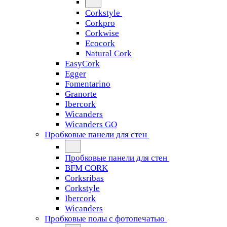
Corkstyle
Corkpro
Corkwise
Ecocork
Natural Cork
EasyCork
Egger
Fomentarino
Granorte
Ibercork
Wicanders
Wicanders GO
Пробковые панели для стен
Пробковые панели для стен
BFM CORK
Corksribas
Corkstyle
Ibercork
Wicanders
Пробковые полы с фотопечатью