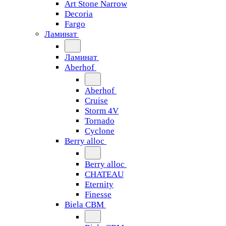
Art Stone Narrow
Decoria
Fargo
Ламинат
Ламинат
Aberhof
Aberhof
Cruise
Storm 4V
Tornado
Сyclone
Berry alloc
Berry alloc
CHATEAU
Eternity
Finesse
Biela CBM