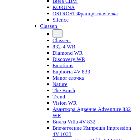
Biela CBM
KORUNA
OSTROST Французская елка
Silence
Classen
Classen
832-4 WR
Diamond WR
Discovery WR
Emotions
Euphoria 4V 833
Manor елочка
Nature
The Brush
Trend
Vision WR
Авантюра Адвенче Adventure 832
WR
Вилла Villa 4V 832
Впечатление Импрешн Impression
4V 1033