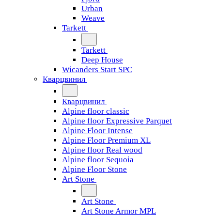
Urban
Weave
Tarkett
Tarkett
Deep House
Wicanders Start SPC
Кварцвинил
Кварцвинил
Alpine floor classic
Alpine floor Expressive Parquet
Alpine Floor Intense
Alpine Floor Premium XL
Alpine floor Real wood
Alpine floor Sequoia
Alpine Floor Stone
Art Stone
Art Stone
Art Stone Armor MPL