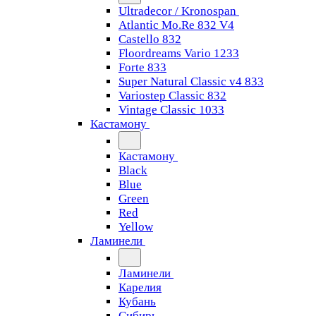
Ultradecor / Kronospan
Atlantic Mo.Re 832 V4
Castello 832
Floordreams Vario 1233
Forte 833
Super Natural Classic v4 833
Variostep Classic 832
Vintage Classic 1033
Кастамону
Кастамону
Black
Blue
Green
Red
Yellow
Ламинели
Ламинели
Карелия
Кубань
Сибирь