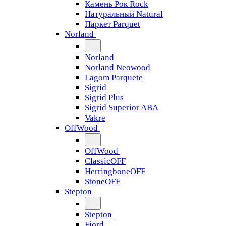
Камень Рок Rock
Натуральный Natural
Паркет Parquet
Norland
Norland
Norland Neowood
Lagom Parquete
Sigrid
Sigrid Plus
Sigrid Superior ABA
Vakre
OffWood
OffWood
ClassicOFF
HerringboneOFF
StoneOFF
Stepton
Stepton
Fjord