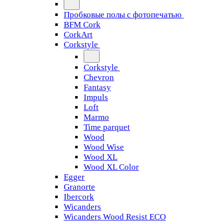
Пробковые полы с фотопечатью
BFM Cork
CorkArt
Corkstyle
Corkstyle
Chevron
Fantasy
Impuls
Loft
Marmo
Time parquet
Wood
Wood Wise
Wood XL
Wood XL Color
Egger
Granorte
Ibercork
Wicanders
Wicanders Wood Resist ECO