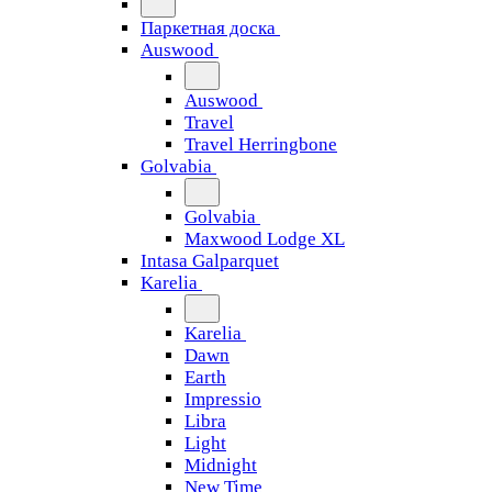
Паркетная доска
Auswood
Auswood
Travel
Travel Herringbone
Golvabia
Golvabia
Maxwood Lodge XL
Intasa Galparquet
Karelia
Karelia
Dawn
Earth
Impressio
Libra
Light
Midnight
New Time