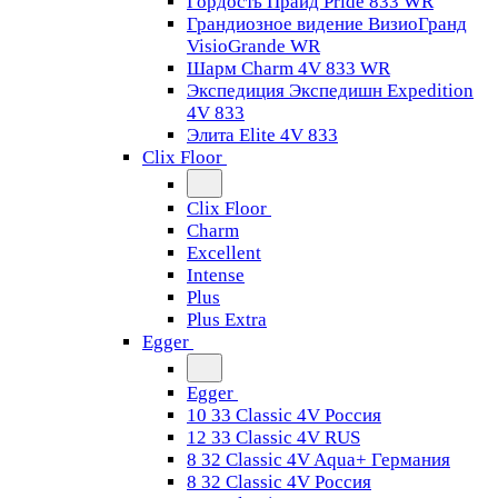
Гордость Прайд Pride 833 WR
Грандиозное видение ВизиоГранд
VisioGrande WR
Шарм Charm 4V 833 WR
Экспедиция Экспедишн Expedition
4V 833
Элита Elite 4V 833
Clix Floor
Clix Floor
Charm
Excellent
Intense
Plus
Plus Extra
Egger
Egger
10 33 Classic 4V Россия
12 33 Classic 4V RUS
8 32 Classic 4V Aqua+ Германия
8 32 Classic 4V Россия