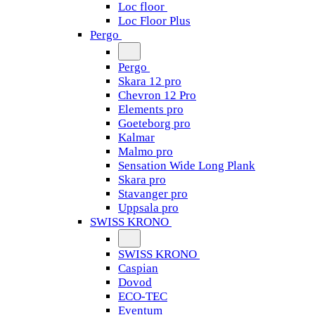
Loc floor
Loc Floor Plus
Pergo
Pergo
Skara 12 pro
Chevron 12 Pro
Elements pro
Goeteborg pro
Kalmar
Malmo pro
Sensation Wide Long Plank
Skara pro
Stavanger pro
Uppsala pro
SWISS KRONO
SWISS KRONO
Caspian
Dovod
ECO-TEC
Eventum