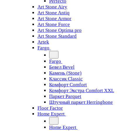
Perfecto
Art Stone Airy
Art Stone Antiq
Art Stone Armor
Art Stone Force
Art Stone Optima pro
Art Stone Standard
Artek
Fargo
Fargo
Бевел Bevel
Камень (Stone)
Классик Classic
Комфорт Comfort
Комфорт Экстра Comfort XXL
Паркет Parquet
Штучный паркет Herringbone
Floor Factor
Home Expert
Home Expert