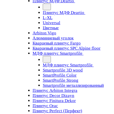
Плинтус МДФ Deartio
Плинтус МДФ Deartio
L-XL
Universal
Цветные
Arbiton Vigo
Алюминиевый уголок
Кварцевый плинтус Fargo
Кварцевый плинтус SPC Alpine floor
МДФ плинтус Smartprofile
МДФ плинтус Smartprofile
Smartprofile 3D wood
SmartProfile Color
SmartProfile Strong
Smartprofile металлизированный
Плинтус Arbiton Integra
Плинтус Decor Dizayn
Плинтус Finitura Dekor
Плинтус Orac
Плинтус Perfect (Перфект)