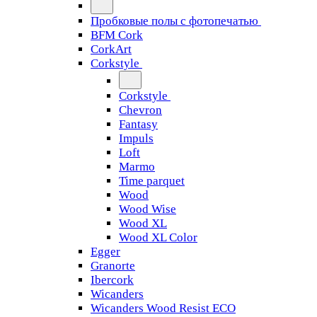
Пробковые полы с фотопечатью
BFM Cork
CorkArt
Corkstyle
Corkstyle
Chevron
Fantasy
Impuls
Loft
Marmo
Time parquet
Wood
Wood Wise
Wood XL
Wood XL Color
Egger
Granorte
Ibercork
Wicanders
Wicanders Wood Resist ECO