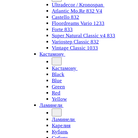
Ultradecor / Kronospan
Atlantic Mo.Re 832 V4
Castello 832
Floordreams Vario 1233
Forte 833
Super Natural Classic v4 833
Variostep Classic 832
Vintage Classic 1033
Кастамону
Кастамону
Black
Blue
Green
Red
Yellow
Ламинели
Ламинели
Карелия
Кубань
Сибирь