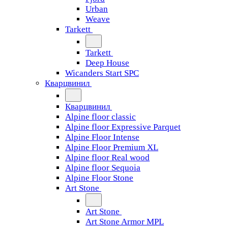
Urban
Weave
Tarkett
Tarkett
Deep House
Wicanders Start SPC
Кварцвинил
Кварцвинил
Alpine floor classic
Alpine floor Expressive Parquet
Alpine Floor Intense
Alpine Floor Premium XL
Alpine floor Real wood
Alpine floor Sequoia
Alpine Floor Stone
Art Stone
Art Stone
Art Stone Armor MPL