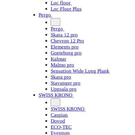
Loc floor
Loc Floor Plus
Pergo
Pergo
Skara 12 pro
Chevron 12 Pro
Elements pro
Goeteborg pro
Kalmar
Malmo pro
Sensation Wide Long Plank
Skara pro
Stavanger pro
Uppsala pro
SWISS KRONO
SWISS KRONO
Caspian
Dovod
ECO-TEC
Eventum