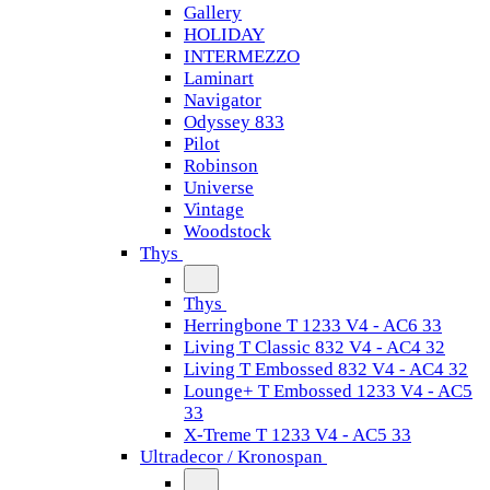
Gallery
HOLIDAY
INTERMEZZO
Laminart
Navigator
Odyssey 833
Pilot
Robinson
Universe
Vintage
Woodstock
Thys
Thys
Herringbone T 1233 V4 - AC6 33
Living T Classic 832 V4 - AC4 32
Living T Embossed 832 V4 - AC4 32
Lounge+ T Embossed 1233 V4 - AC5
33
X-Treme T 1233 V4 - AC5 33
Ultradecor / Kronospan