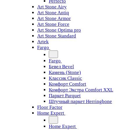
Perfecto
Art Stone Airy
Art Stone Antiq
Art Stone Armor
Art Stone Force
Art Stone Optima pro
Art Stone Standard
Artek
Fargo
Fargo
Бевел Bevel
Камень (Stone)
Классик Classic
Комфорт Comfort
Комфорт Экстра Comfort XXL
Паркет Parquet
Штучный паркет Herringbone
Floor Factor
Home Expert
Home Expert