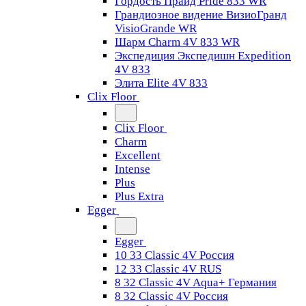
Гордость Прайд Pride 833 WR
Грандиозное видение ВизиоГранд
VisioGrande WR
Шарм Charm 4V 833 WR
Экспедиция Экспедишн Expedition
4V 833
Элита Elite 4V 833
Clix Floor
Clix Floor
Charm
Excellent
Intense
Plus
Plus Extra
Egger
Egger
10 33 Classic 4V Россия
12 33 Classic 4V RUS
8 32 Classic 4V Aqua+ Германия
8 32 Classic 4V Россия