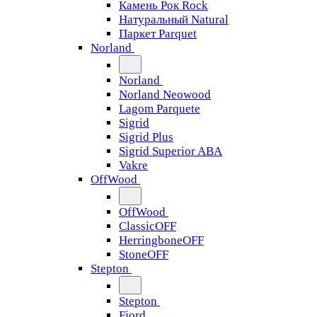
Камень Рок Rock
Натуральный Natural
Паркет Parquet
Norland
Norland
Norland Neowood
Lagom Parquete
Sigrid
Sigrid Plus
Sigrid Superior ABA
Vakre
OffWood
OffWood
ClassicOFF
HerringboneOFF
StoneOFF
Stepton
Stepton
Fjord