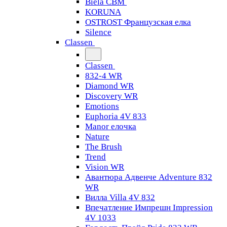
Biela CBM
KORUNA
OSTROST Французская елка
Silence
Classen
Classen
832-4 WR
Diamond WR
Discovery WR
Emotions
Euphoria 4V 833
Manor елочка
Nature
The Brush
Trend
Vision WR
Авантюра Адвенче Adventure 832
WR
Вилла Villa 4V 832
Впечатление Импрешн Impression
4V 1033