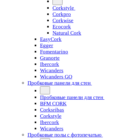
Corkstyle
Corkpro
Corkwise
Ecocork
Natural Cork
EasyCork
Egger
Fomentarino
Granorte
Ibercork
Wicanders
Wicanders GO
Пробковые панели для стен
Пробковые панели для стен
BFM CORK
Corksribas
Corkstyle
Ibercork
Wicanders
Пробковые полы с фотопечатью