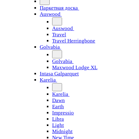
Паркетная доска
Auswood
Auswood
Travel
Travel Herringbone
Golvabia
Golvabia
Maxwood Lodge XL
Intasa Galparquet
Karelia
Karelia
Dawn
Earth
Impressio
Libra
Light
Midnight
New Time