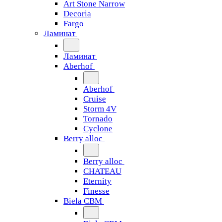
Art Stone Narrow
Decoria
Fargo
Ламинат
Ламинат
Aberhof
Aberhof
Cruise
Storm 4V
Tornado
Сyclone
Berry alloc
Berry alloc
CHATEAU
Eternity
Finesse
Biela CBM