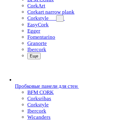
CorkArt
Corkart narrow plank
Corkstyle
EasyCork
Egger
Fomentarino
Granorte
Ibercork
Еще
Пробковые панели для стен
BFM CORK
Corksribas
Corkstyle
Ibercork
Wicanders