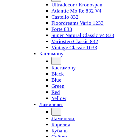
Ultradecor / Kronospan
Atlantic Mo.Re 832 V4
Castello 832
Floordreams Vario 1233
Forte 833
Super Natural Classic v4 833
Variostep Classic 832
Vintage Classic 1033
Кастамону
Кастамону
Black
Blue
Green
Red
Yellow
Ламинели
Ламинели
Карелия
Кубань
Сибирь