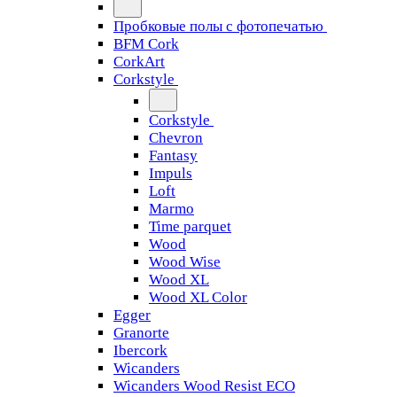
Пробковые полы с фотопечатью
BFM Cork
CorkArt
Corkstyle
Corkstyle
Chevron
Fantasy
Impuls
Loft
Marmo
Time parquet
Wood
Wood Wise
Wood XL
Wood XL Color
Egger
Granorte
Ibercork
Wicanders
Wicanders Wood Resist ECO