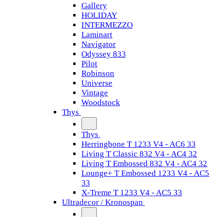
Gallery
HOLIDAY
INTERMEZZO
Laminart
Navigator
Odyssey 833
Pilot
Robinson
Universe
Vintage
Woodstock
Thys
Thys
Herringbone T 1233 V4 - AC6 33
Living T Classic 832 V4 - AC4 32
Living T Embossed 832 V4 - AC4 32
Lounge+ T Embossed 1233 V4 - AC5
33
X-Treme T 1233 V4 - AC5 33
Ultradecor / Kronospan