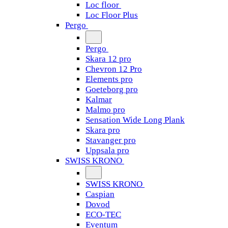
Loc floor
Loc Floor Plus
Pergo
Pergo
Skara 12 pro
Chevron 12 Pro
Elements pro
Goeteborg pro
Kalmar
Malmo pro
Sensation Wide Long Plank
Skara pro
Stavanger pro
Uppsala pro
SWISS KRONO
SWISS KRONO
Caspian
Dovod
ECO-TEC
Eventum