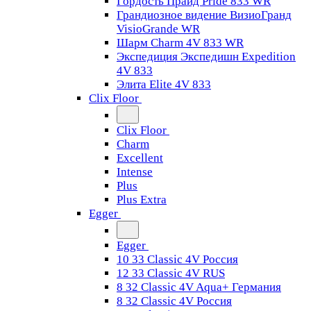
Гордость Прайд Pride 833 WR
Грандиозное видение ВизиоГранд
VisioGrande WR
Шарм Charm 4V 833 WR
Экспедиция Экспедишн Expedition
4V 833
Элита Elite 4V 833
Clix Floor
Clix Floor
Charm
Excellent
Intense
Plus
Plus Extra
Egger
Egger
10 33 Classic 4V Россия
12 33 Classic 4V RUS
8 32 Classic 4V Aqua+ Германия
8 32 Classic 4V Россия