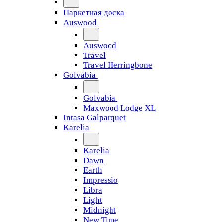
Паркетная доска
Auswood
Auswood
Travel
Travel Herringbone
Golvabia
Golvabia
Maxwood Lodge XL
Intasa Galparquet
Karelia
Karelia
Dawn
Earth
Impressio
Libra
Light
Midnight
New Time