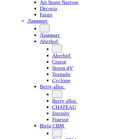
Art Stone Narrow
Decoria
Fargo
Ламинат
Ламинат
Aberhof
Aberhof
Cruise
Storm 4V
Tornado
Сyclone
Berry alloc
Berry alloc
CHATEAU
Eternity
Finesse
Biela CBM