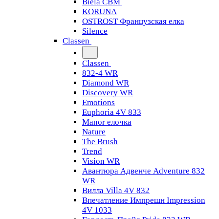
Biela CBM
KORUNA
OSTROST Французская елка
Silence
Classen
Classen
832-4 WR
Diamond WR
Discovery WR
Emotions
Euphoria 4V 833
Manor елочка
Nature
The Brush
Trend
Vision WR
Авантюра Адвенче Adventure 832
WR
Вилла Villa 4V 832
Впечатление Импрешн Impression
4V 1033