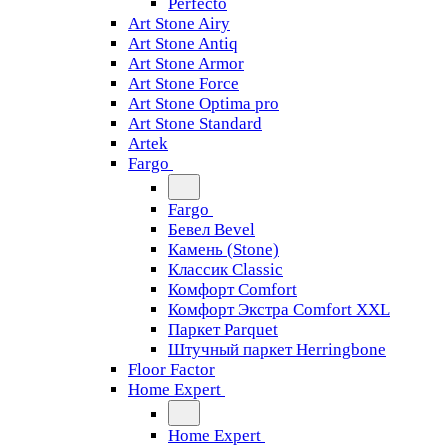
Perfecto
Art Stone Airy
Art Stone Antiq
Art Stone Armor
Art Stone Force
Art Stone Optima pro
Art Stone Standard
Artek
Fargo
Fargo
Бевел Bevel
Камень (Stone)
Классик Classic
Комфорт Comfort
Комфорт Экстра Comfort XXL
Паркет Parquet
Штучный паркет Herringbone
Floor Factor
Home Expert
Home Expert