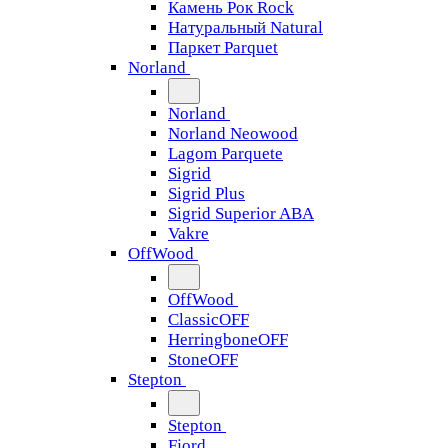
Камень Рок Rock
Натуральный Natural
Паркет Parquet
Norland
Norland
Norland Neowood
Lagom Parquete
Sigrid
Sigrid Plus
Sigrid Superior ABA
Vakre
OffWood
OffWood
ClassicOFF
HerringboneOFF
StoneOFF
Stepton
Stepton
Fjord