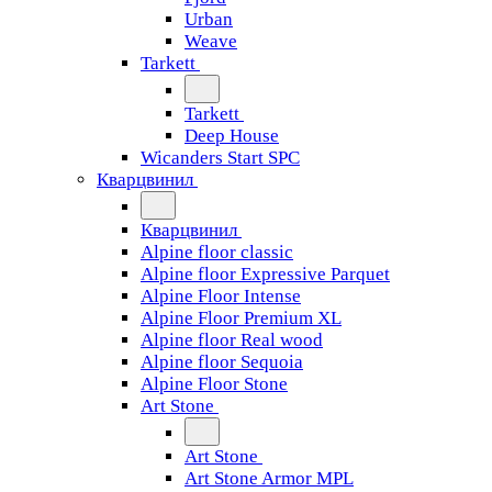
Urban
Weave
Tarkett
Tarkett
Deep House
Wicanders Start SPC
Кварцвинил
Кварцвинил
Alpine floor classic
Alpine floor Expressive Parquet
Alpine Floor Intense
Alpine Floor Premium XL
Alpine floor Real wood
Alpine floor Sequoia
Alpine Floor Stone
Art Stone
Art Stone
Art Stone Armor MPL