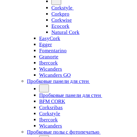
Corkstyle
Corkpro
Corkwise
Ecocork
Natural Cork
EasyCork
Egger
Fomentarino
Granorte
Ibercork
Wicanders
Wicanders GO
Пробковые панели для стен
Пробковые панели для стен
BFM CORK
Corksribas
Corkstyle
Ibercork
Wicanders
Пробковые полы с фотопечатью