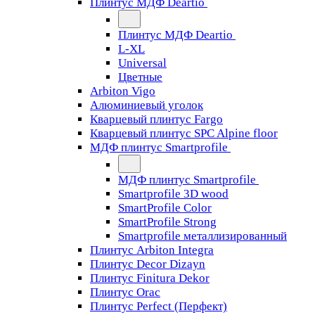
Плинтус МДФ Deartio
Плинтус МДФ Deartio
L-XL
Universal
Цветные
Arbiton Vigo
Алюминиевый уголок
Кварцевый плинтус Fargo
Кварцевый плинтус SPC Alpine floor
МДФ плинтус Smartprofile
МДФ плинтус Smartprofile
Smartprofile 3D wood
SmartProfile Color
SmartProfile Strong
Smartprofile металлизированный
Плинтус Arbiton Integra
Плинтус Decor Dizayn
Плинтус Finitura Dekor
Плинтус Orac
Плинтус Perfect (Перфект)