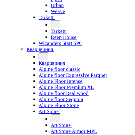
Urban
Weave
Tarkett
Tarkett
Deep House
Wicanders Start SPC
Кварцвинил
Кварцвинил
Alpine floor classic
Alpine floor Expressive Parquet
Alpine Floor Intense
Alpine Floor Premium XL
Alpine floor Real wood
Alpine floor Sequoia
Alpine Floor Stone
Art Stone
Art Stone
Art Stone Armor MPL