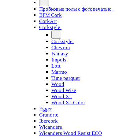
Пробковые полы с фотопечатью
BFM Cork
CorkArt
Corkstyle
Corkstyle
Chevron
Fantasy
Impuls
Loft
Marmo
Time parquet
Wood
Wood Wise
Wood XL
Wood XL Color
Egger
Granorte
Ibercork
Wicanders
Wicanders Wood Resist ECO