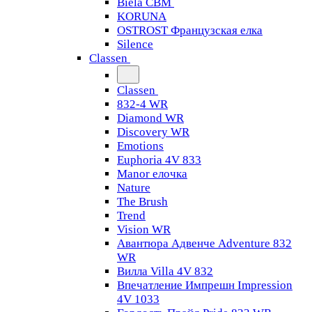
Biela CBM
KORUNA
OSTROST Французская елка
Silence
Classen
Classen
832-4 WR
Diamond WR
Discovery WR
Emotions
Euphoria 4V 833
Manor елочка
Nature
The Brush
Trend
Vision WR
Авантюра Адвенче Adventure 832
WR
Вилла Villa 4V 832
Впечатление Импрешн Impression
4V 1033