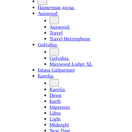
Паркетная доска
Auswood
Auswood
Travel
Travel Herringbone
Golvabia
Golvabia
Maxwood Lodge XL
Intasa Galparquet
Karelia
Karelia
Dawn
Earth
Impressio
Libra
Light
Midnight
New Time