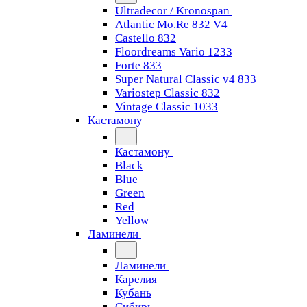
Ultradecor / Kronospan
Atlantic Mo.Re 832 V4
Castello 832
Floordreams Vario 1233
Forte 833
Super Natural Classic v4 833
Variostep Classic 832
Vintage Classic 1033
Кастамону
Кастамону
Black
Blue
Green
Red
Yellow
Ламинели
Ламинели
Карелия
Кубань
Сибирь