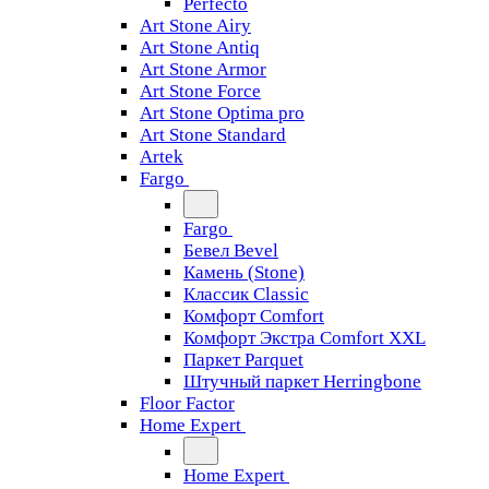
Perfecto
Art Stone Airy
Art Stone Antiq
Art Stone Armor
Art Stone Force
Art Stone Optima pro
Art Stone Standard
Artek
Fargo
Fargo
Бевел Bevel
Камень (Stone)
Классик Classic
Комфорт Comfort
Комфорт Экстра Comfort XXL
Паркет Parquet
Штучный паркет Herringbone
Floor Factor
Home Expert
Home Expert