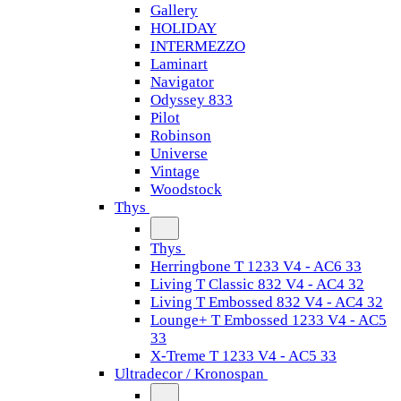
Gallery
HOLIDAY
INTERMEZZO
Laminart
Navigator
Odyssey 833
Pilot
Robinson
Universe
Vintage
Woodstock
Thys
Thys
Herringbone T 1233 V4 - AC6 33
Living T Classic 832 V4 - AC4 32
Living T Embossed 832 V4 - AC4 32
Lounge+ T Embossed 1233 V4 - AC5
33
X-Treme T 1233 V4 - AC5 33
Ultradecor / Kronospan