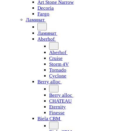
Art Stone Narrow
Decoria
Fargo
Ламинат
Ламинат
Aberhof
Aberhof
Cruise
Storm 4V
Tornado
Сyclone
Berry alloc
Berry alloc
CHATEAU
Eternity
Finesse
Biela CBM