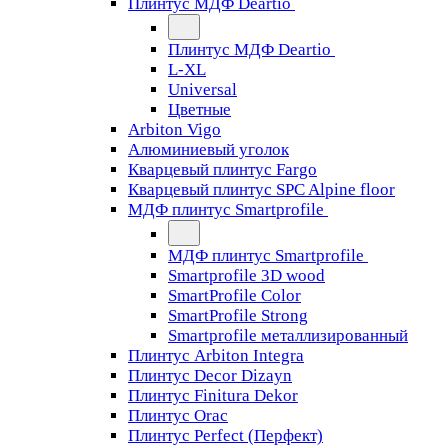
Плинтус МДФ Deartio
Плинтус МДФ Deartio
L-XL
Universal
Цветные
Arbiton Vigo
Алюминиевый уголок
Кварцевый плинтус Fargo
Кварцевый плинтус SPC Alpine floor
МДФ плинтус Smartprofile
МДФ плинтус Smartprofile
Smartprofile 3D wood
SmartProfile Color
SmartProfile Strong
Smartprofile металлизированный
Плинтус Arbiton Integra
Плинтус Decor Dizayn
Плинтус Finitura Dekor
Плинтус Orac
Плинтус Perfect (Перфект)