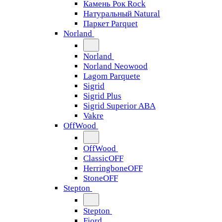
Камень Рок Rock
Натуральный Natural
Паркет Parquet
Norland
Norland
Norland Neowood
Lagom Parquete
Sigrid
Sigrid Plus
Sigrid Superior ABA
Vakre
OffWood
OffWood
ClassicOFF
HerringboneOFF
StoneOFF
Stepton
Stepton
Fjord