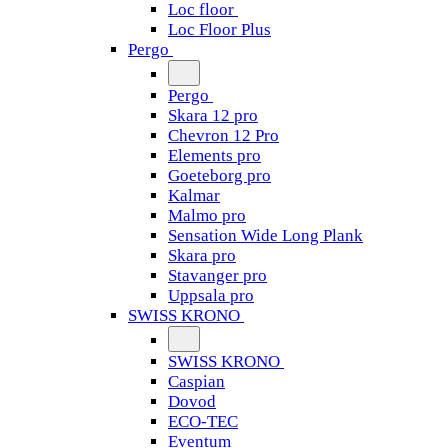
Loc floor
Loc Floor Plus
Pergo
Pergo
Skara 12 pro
Chevron 12 Pro
Elements pro
Goeteborg pro
Kalmar
Malmo pro
Sensation Wide Long Plank
Skara pro
Stavanger pro
Uppsala pro
SWISS KRONO
SWISS KRONO
Caspian
Dovod
ECO-TEC
Eventum