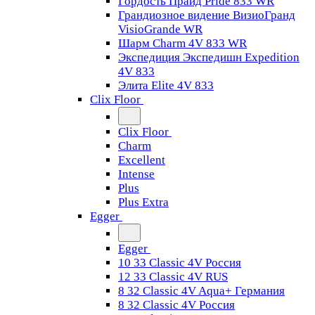
Гордость Прайд Pride 833 WR
Грандиозное видение ВизиоГранд
VisioGrande WR
Шарм Charm 4V 833 WR
Экспедиция Экспедишн Expedition
4V 833
Элита Elite 4V 833
Clix Floor
Clix Floor
Charm
Excellent
Intense
Plus
Plus Extra
Egger
Egger
10 33 Classic 4V Россия
12 33 Classic 4V RUS
8 32 Classic 4V Aqua+ Германия
8 32 Classic 4V Россия