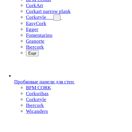
CorkArt
Corkart narrow plank
Corkstyle
EasyCork
Egger
Fomentarino
Granorte
Ibercork
Еще
Пробковые панели для стен
BFM CORK
Corksribas
Corkstyle
Ibercork
Wicanders