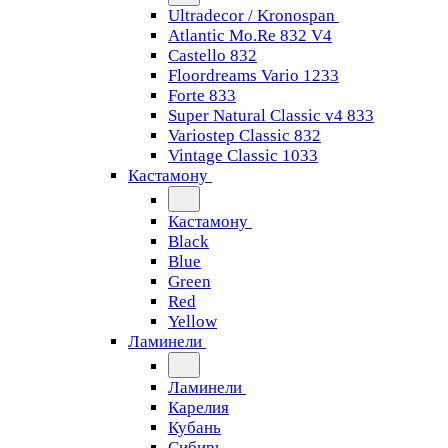
Ultradecor / Kronospan
Atlantic Mo.Re 832 V4
Castello 832
Floordreams Vario 1233
Forte 833
Super Natural Classic v4 833
Variostep Classic 832
Vintage Classic 1033
Кастамону
Кастамону
Black
Blue
Green
Red
Yellow
Ламинели
Ламинели
Карелия
Кубань
Сибирь