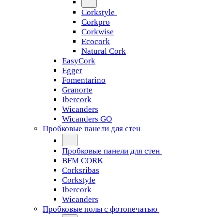
Corkstyle
Corkpro
Corkwise
Ecocork
Natural Cork
EasyCork
Egger
Fomentarino
Granorte
Ibercork
Wicanders
Wicanders GO
Пробковые панели для стен
Пробковые панели для стен
BFM CORK
Corksribas
Corkstyle
Ibercork
Wicanders
Пробковые полы с фотопечатью