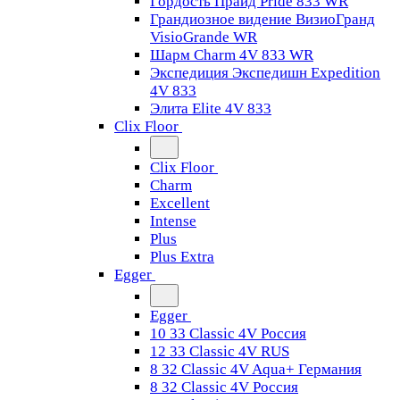
Гордость Прайд Pride 833 WR
Грандиозное видение ВизиоГранд
VisioGrande WR
Шарм Charm 4V 833 WR
Экспедиция Экспедишн Expedition
4V 833
Элита Elite 4V 833
Clix Floor
Clix Floor
Charm
Excellent
Intense
Plus
Plus Extra
Egger
Egger
10 33 Classic 4V Россия
12 33 Classic 4V RUS
8 32 Classic 4V Aqua+ Германия
8 32 Classic 4V Россия