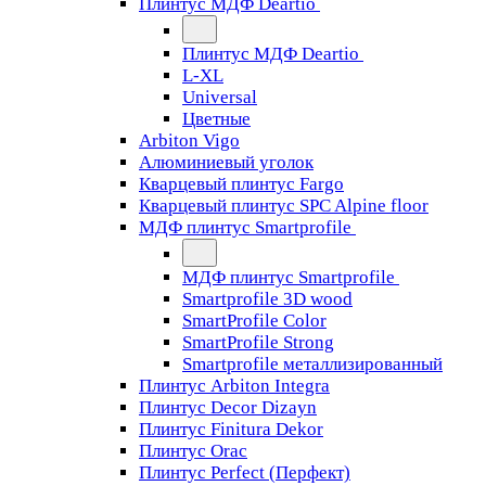
Плинтус МДФ Deartio
Плинтус МДФ Deartio
L-XL
Universal
Цветные
Arbiton Vigo
Алюминиевый уголок
Кварцевый плинтус Fargo
Кварцевый плинтус SPC Alpine floor
МДФ плинтус Smartprofile
МДФ плинтус Smartprofile
Smartprofile 3D wood
SmartProfile Color
SmartProfile Strong
Smartprofile металлизированный
Плинтус Arbiton Integra
Плинтус Decor Dizayn
Плинтус Finitura Dekor
Плинтус Orac
Плинтус Perfect (Перфект)