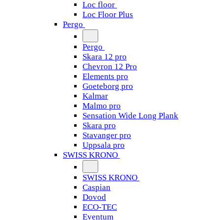
Loc floor
Loc Floor Plus
Pergo
Pergo
Skara 12 pro
Chevron 12 Pro
Elements pro
Goeteborg pro
Kalmar
Malmo pro
Sensation Wide Long Plank
Skara pro
Stavanger pro
Uppsala pro
SWISS KRONO
SWISS KRONO
Caspian
Dovod
ECO-TEC
Eventum