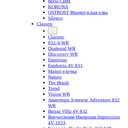
Biela CBM
KORUNA
OSTROST Французская елка
Silence
Classen
Classen
832-4 WR
Diamond WR
Discovery WR
Emotions
Euphoria 4V 833
Manor елочка
Nature
The Brush
Trend
Vision WR
Авантюра Адвенче Adventure 832
WR
Вилла Villa 4V 832
Впечатление Импрешн Impression
4V 1033