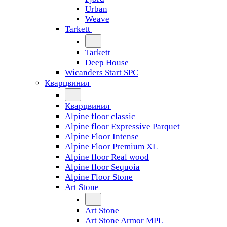
Urban
Weave
Tarkett
Tarkett
Deep House
Wicanders Start SPC
Кварцвинил
Кварцвинил
Alpine floor classic
Alpine floor Expressive Parquet
Alpine Floor Intense
Alpine Floor Premium XL
Alpine floor Real wood
Alpine floor Sequoia
Alpine Floor Stone
Art Stone
Art Stone
Art Stone Armor MPL