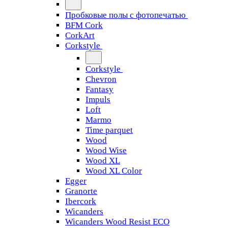
Пробковые полы с фотопечатью
BFM Cork
CorkArt
Corkstyle
Corkstyle
Chevron
Fantasy
Impuls
Loft
Marmo
Time parquet
Wood
Wood Wise
Wood XL
Wood XL Color
Egger
Granorte
Ibercork
Wicanders
Wicanders Wood Resist ECO