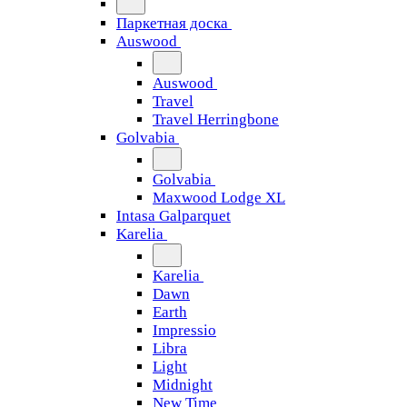
Паркетная доска
Auswood
Auswood
Travel
Travel Herringbone
Golvabia
Golvabia
Maxwood Lodge XL
Intasa Galparquet
Karelia
Karelia
Dawn
Earth
Impressio
Libra
Light
Midnight
New Time