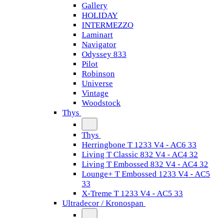
Gallery
HOLIDAY
INTERMEZZO
Laminart
Navigator
Odyssey 833
Pilot
Robinson
Universe
Vintage
Woodstock
Thys
Thys
Herringbone T 1233 V4 - AC6 33
Living T Classic 832 V4 - AC4 32
Living T Embossed 832 V4 - AC4 32
Lounge+ T Embossed 1233 V4 - AC5
33
X-Treme T 1233 V4 - AC5 33
Ultradecor / Kronospan