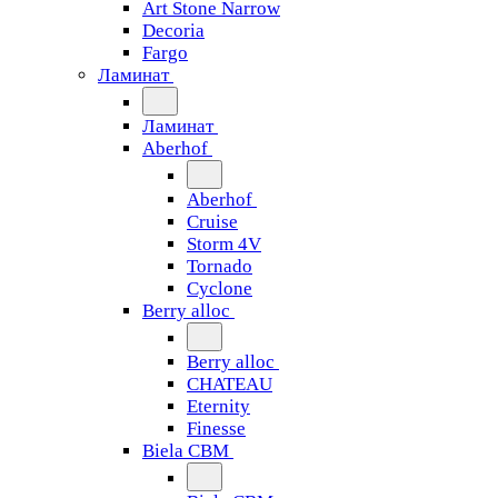
Art Stone Narrow
Decoria
Fargo
Ламинат
Ламинат
Aberhof
Aberhof
Cruise
Storm 4V
Tornado
Сyclone
Berry alloc
Berry alloc
CHATEAU
Eternity
Finesse
Biela CBM