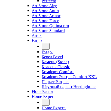
Perfecto
Art Stone Airy
Art Stone Antiq
Art Stone Armor
Art Stone Force
Art Stone Optima pro
Art Stone Standard
Artek
Fargo
Fargo
Бевел Bevel
Камень (Stone)
Классик Classic
Комфорт Comfort
Комфорт Экстра Comfort XXL
Паркет Parquet
Штучный паркет Herringbone
Floor Factor
Home Expert
Home Expert