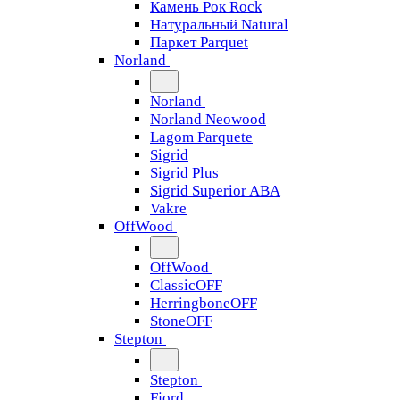
Камень Рок Rock
Натуральный Natural
Паркет Parquet
Norland
Norland
Norland Neowood
Lagom Parquete
Sigrid
Sigrid Plus
Sigrid Superior ABA
Vakre
OffWood
OffWood
ClassicOFF
HerringboneOFF
StoneOFF
Stepton
Stepton
Fjord