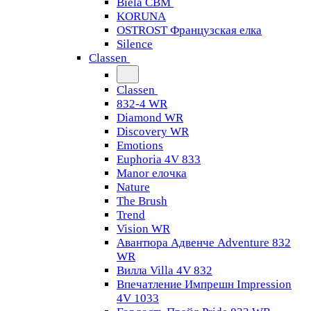
Biela CBM
KORUNA
OSTROST Французская елка
Silence
Classen
Classen
832-4 WR
Diamond WR
Discovery WR
Emotions
Euphoria 4V 833
Manor елочка
Nature
The Brush
Trend
Vision WR
Авантюра Адвенче Adventure 832
WR
Вилла Villa 4V 832
Впечатление Импрешн Impression
4V 1033