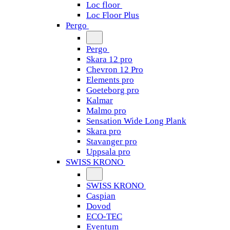
Loc floor
Loc Floor Plus
Pergo
Pergo
Skara 12 pro
Chevron 12 Pro
Elements pro
Goeteborg pro
Kalmar
Malmo pro
Sensation Wide Long Plank
Skara pro
Stavanger pro
Uppsala pro
SWISS KRONO
SWISS KRONO
Caspian
Dovod
ECO-TEC
Eventum