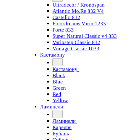
Ultradecor / Kronospan
Atlantic Mo.Re 832 V4
Castello 832
Floordreams Vario 1233
Forte 833
Super Natural Classic v4 833
Variostep Classic 832
Vintage Classic 1033
Кастамону
Кастамону
Black
Blue
Green
Red
Yellow
Ламинели
Ламинели
Карелия
Кубань
Сибирь