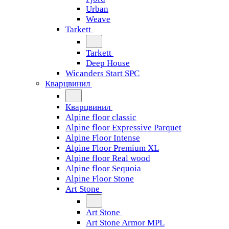
Urban
Weave
Tarkett
Tarkett
Deep House
Wicanders Start SPC
Кварцвинил
Кварцвинил
Alpine floor classic
Alpine floor Expressive Parquet
Alpine Floor Intense
Alpine Floor Premium XL
Alpine floor Real wood
Alpine floor Sequoia
Alpine Floor Stone
Art Stone
Art Stone
Art Stone Armor MPL