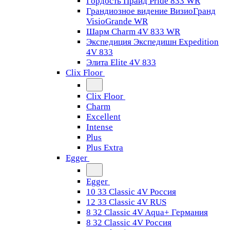
Гордость Прайд Pride 833 WR
Грандиозное видение ВизиоГранд
VisioGrande WR
Шарм Charm 4V 833 WR
Экспедиция Экспедишн Expedition
4V 833
Элита Elite 4V 833
Clix Floor
Clix Floor
Charm
Excellent
Intense
Plus
Plus Extra
Egger
Egger
10 33 Classic 4V Россия
12 33 Classic 4V RUS
8 32 Classic 4V Aqua+ Германия
8 32 Classic 4V Россия