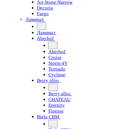
Art Stone Narrow
Decoria
Fargo
Ламинат
Ламинат
Aberhof
Aberhof
Cruise
Storm 4V
Tornado
Сyclone
Berry alloc
Berry alloc
CHATEAU
Eternity
Finesse
Biela CBM