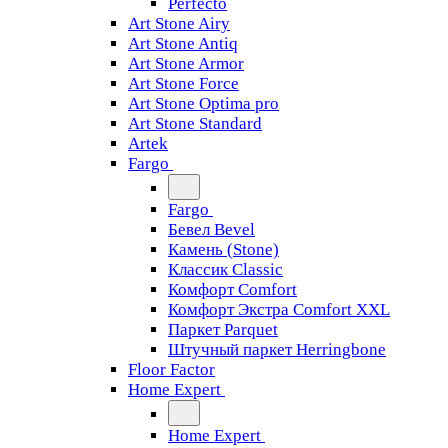
Perfecto
Art Stone Airy
Art Stone Antiq
Art Stone Armor
Art Stone Force
Art Stone Optima pro
Art Stone Standard
Artek
Fargo
Fargo
Бевел Bevel
Камень (Stone)
Классик Classic
Комфорт Comfort
Комфорт Экстра Comfort XXL
Паркет Parquet
Штучный паркет Herringbone
Floor Factor
Home Expert
Home Expert