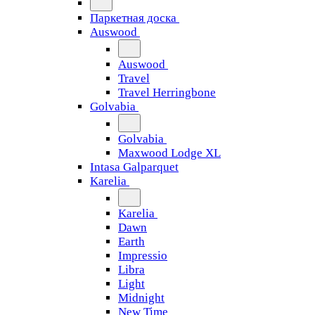
Паркетная доска
Auswood
Auswood
Travel
Travel Herringbone
Golvabia
Golvabia
Maxwood Lodge XL
Intasa Galparquet
Karelia
Karelia
Dawn
Earth
Impressio
Libra
Light
Midnight
New Time