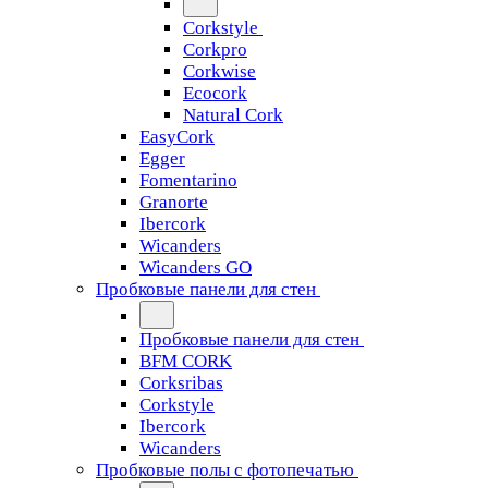
Corkstyle
Corkpro
Corkwise
Ecocork
Natural Cork
EasyCork
Egger
Fomentarino
Granorte
Ibercork
Wicanders
Wicanders GO
Пробковые панели для стен
Пробковые панели для стен
BFM CORK
Corksribas
Corkstyle
Ibercork
Wicanders
Пробковые полы с фотопечатью