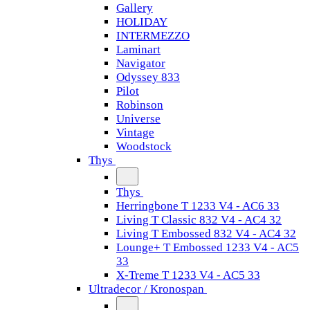
Gallery
HOLIDAY
INTERMEZZO
Laminart
Navigator
Odyssey 833
Pilot
Robinson
Universe
Vintage
Woodstock
Thys
Thys
Herringbone T 1233 V4 - AC6 33
Living T Classic 832 V4 - AC4 32
Living T Embossed 832 V4 - AC4 32
Lounge+ T Embossed 1233 V4 - AC5
33
X-Treme T 1233 V4 - AC5 33
Ultradecor / Kronospan