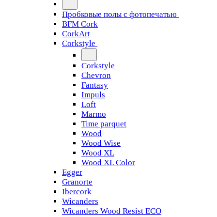
Пробковые полы с фотопечатью
BFM Cork
CorkArt
Corkstyle
Corkstyle
Chevron
Fantasy
Impuls
Loft
Marmo
Time parquet
Wood
Wood Wise
Wood XL
Wood XL Color
Egger
Granorte
Ibercork
Wicanders
Wicanders Wood Resist ECO