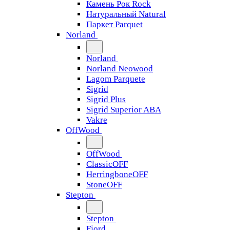
Камень Рок Rock
Натуральный Natural
Паркет Parquet
Norland
Norland
Norland Neowood
Lagom Parquete
Sigrid
Sigrid Plus
Sigrid Superior ABA
Vakre
OffWood
OffWood
ClassicOFF
HerringboneOFF
StoneOFF
Stepton
Stepton
Fjord