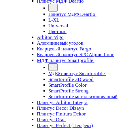
Плинтус МДФ Deartio
Плинтус МДФ Deartio
L-XL
Universal
Цветные
Arbiton Vigo
Алюминиевый уголок
Кварцевый плинтус Fargo
Кварцевый плинтус SPC Alpine floor
МДФ плинтус Smartprofile
МДФ плинтус Smartprofile
Smartprofile 3D wood
SmartProfile Color
SmartProfile Strong
Smartprofile металлизированный
Плинтус Arbiton Integra
Плинтус Decor Dizayn
Плинтус Finitura Dekor
Плинтус Orac
Плинтус Perfect (Перфект)