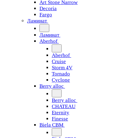
Art Stone Narrow
Decoria
Fargo
Ламинат
Ламинат
Aberhof
Aberhof
Cruise
Storm 4V
Tornado
Сyclone
Berry alloc
Berry alloc
CHATEAU
Eternity
Finesse
Biela CBM