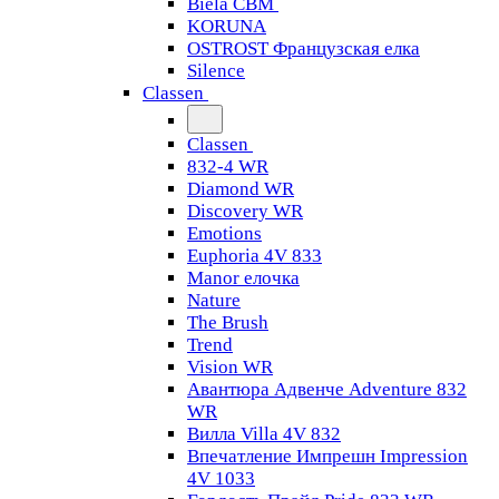
Biela CBM
KORUNA
OSTROST Французская елка
Silence
Classen
Classen
832-4 WR
Diamond WR
Discovery WR
Emotions
Euphoria 4V 833
Manor елочка
Nature
The Brush
Trend
Vision WR
Авантюра Адвенче Adventure 832
WR
Вилла Villa 4V 832
Впечатление Импрешн Impression
4V 1033