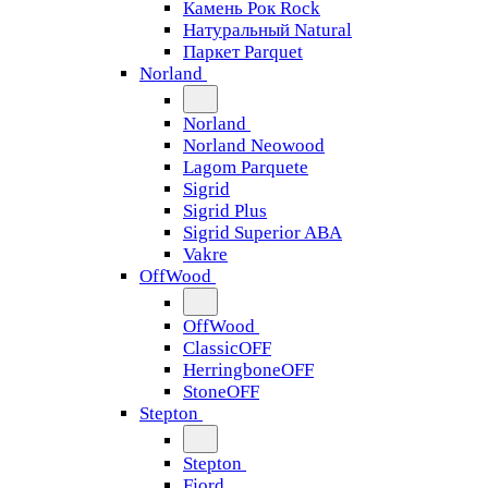
Камень Рок Rock
Натуральный Natural
Паркет Parquet
Norland
Norland
Norland Neowood
Lagom Parquete
Sigrid
Sigrid Plus
Sigrid Superior ABA
Vakre
OffWood
OffWood
ClassicOFF
HerringboneOFF
StoneOFF
Stepton
Stepton
Fjord