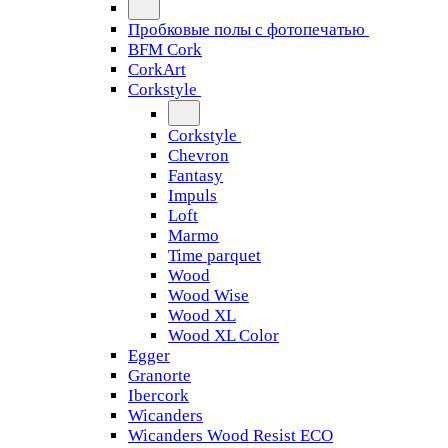
Пробковые полы с фотопечатью
BFM Cork
CorkArt
Corkstyle
Corkstyle
Chevron
Fantasy
Impuls
Loft
Marmo
Time parquet
Wood
Wood Wise
Wood XL
Wood XL Color
Egger
Granorte
Ibercork
Wicanders
Wicanders Wood Resist ECO