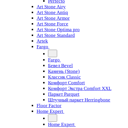
Perfecto
Art Stone Airy
Art Stone Antiq
Art Stone Armor
Art Stone Force
Art Stone Optima pro
Art Stone Standard
Artek
Fargo
Fargo
Бевел Bevel
Камень (Stone)
Классик Classic
Комфорт Comfort
Комфорт Экстра Comfort XXL
Паркет Parquet
Штучный паркет Herringbone
Floor Factor
Home Expert
Home Expert