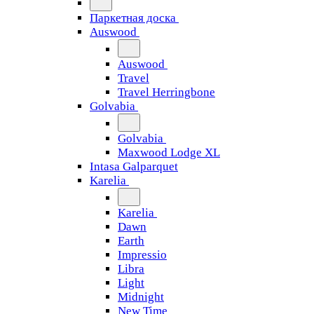
Паркетная доска
Auswood
Auswood
Travel
Travel Herringbone
Golvabia
Golvabia
Maxwood Lodge XL
Intasa Galparquet
Karelia
Karelia
Dawn
Earth
Impressio
Libra
Light
Midnight
New Time