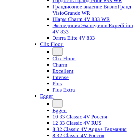
Гордость Прайд Pride 833 WR
Грандиозное видение ВизиоГранд
VisioGrande WR
Шарм Charm 4V 833 WR
Экспедиция Экспедишн Expedition
4V 833
Элита Elite 4V 833
Clix Floor
Clix Floor
Charm
Excellent
Intense
Plus
Plus Extra
Egger
Egger
10 33 Classic 4V Россия
12 33 Classic 4V RUS
8 32 Classic 4V Aqua+ Германия
8 32 Classic 4V Россия