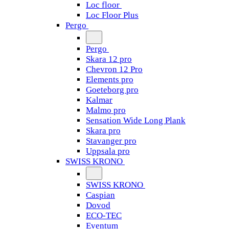
Loc floor
Loc Floor Plus
Pergo
Pergo
Skara 12 pro
Chevron 12 Pro
Elements pro
Goeteborg pro
Kalmar
Malmo pro
Sensation Wide Long Plank
Skara pro
Stavanger pro
Uppsala pro
SWISS KRONO
SWISS KRONO
Caspian
Dovod
ECO-TEC
Eventum