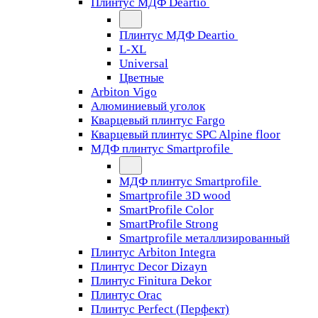
Плинтус МДФ Deartio
Плинтус МДФ Deartio
L-XL
Universal
Цветные
Arbiton Vigo
Алюминиевый уголок
Кварцевый плинтус Fargo
Кварцевый плинтус SPC Alpine floor
МДФ плинтус Smartprofile
МДФ плинтус Smartprofile
Smartprofile 3D wood
SmartProfile Color
SmartProfile Strong
Smartprofile металлизированный
Плинтус Arbiton Integra
Плинтус Decor Dizayn
Плинтус Finitura Dekor
Плинтус Orac
Плинтус Perfect (Перфект)