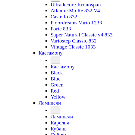
Ultradecor / Kronospan
Atlantic Mo.Re 832 V4
Castello 832
Floordreams Vario 1233
Forte 833
Super Natural Classic v4 833
Variostep Classic 832
Vintage Classic 1033
Кастамону
Кастамону
Black
Blue
Green
Red
Yellow
Ламинели
Ламинели
Карелия
Кубань
Сибирь