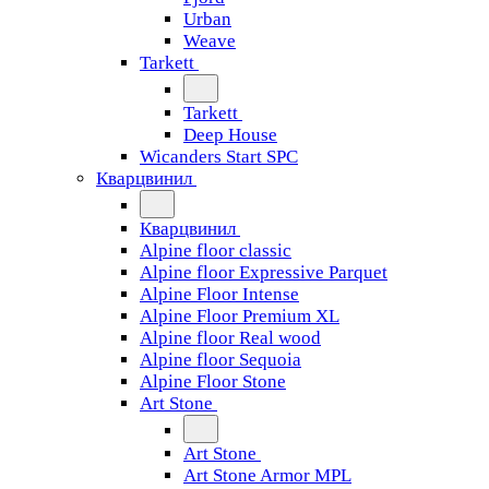
Urban
Weave
Tarkett
Tarkett
Deep House
Wicanders Start SPC
Кварцвинил
Кварцвинил
Alpine floor classic
Alpine floor Expressive Parquet
Alpine Floor Intense
Alpine Floor Premium XL
Alpine floor Real wood
Alpine floor Sequoia
Alpine Floor Stone
Art Stone
Art Stone
Art Stone Armor MPL