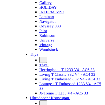
Gallery
HOLIDAY
INTERMEZZO
Laminart
Navigator
Odyssey 833
Pilot
Robinson
Universe
Vintage
Woodstock
Thys
Thys
Herringbone T 1233 V4 - AC6 33
Living T Classic 832 V4 - AC4 32
Living T Embossed 832 V4 - AC4 32
Lounge+ T Embossed 1233 V4 - AC5
33
X-Treme T 1233 V4 - AC5 33
Ultradecor / Kronospan