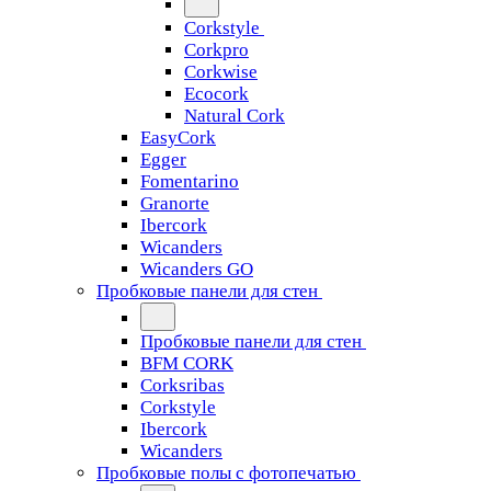
Corkstyle
Corkpro
Corkwise
Ecocork
Natural Cork
EasyCork
Egger
Fomentarino
Granorte
Ibercork
Wicanders
Wicanders GO
Пробковые панели для стен
Пробковые панели для стен
BFM CORK
Corksribas
Corkstyle
Ibercork
Wicanders
Пробковые полы с фотопечатью