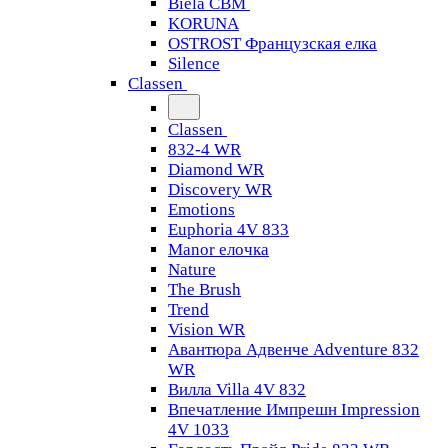
Biela CBM
KORUNA
OSTROST Французская елка
Silence
Classen
Classen
832-4 WR
Diamond WR
Discovery WR
Emotions
Euphoria 4V 833
Manor елочка
Nature
The Brush
Trend
Vision WR
Авантюра Адвенче Adventure 832
WR
Вилла Villa 4V 832
Впечатление Импрешн Impression
4V 1033