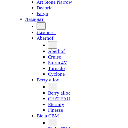
Art Stone Narrow
Decoria
Fargo
Ламинат
Ламинат
Aberhof
Aberhof
Cruise
Storm 4V
Tornado
Сyclone
Berry alloc
Berry alloc
CHATEAU
Eternity
Finesse
Biela CBM