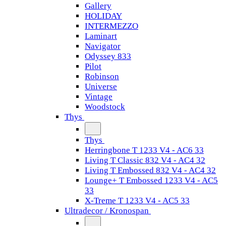
Gallery
HOLIDAY
INTERMEZZO
Laminart
Navigator
Odyssey 833
Pilot
Robinson
Universe
Vintage
Woodstock
Thys
Thys
Herringbone T 1233 V4 - AC6 33
Living T Classic 832 V4 - AC4 32
Living T Embossed 832 V4 - AC4 32
Lounge+ T Embossed 1233 V4 - AC5
33
X-Treme T 1233 V4 - AC5 33
Ultradecor / Kronospan