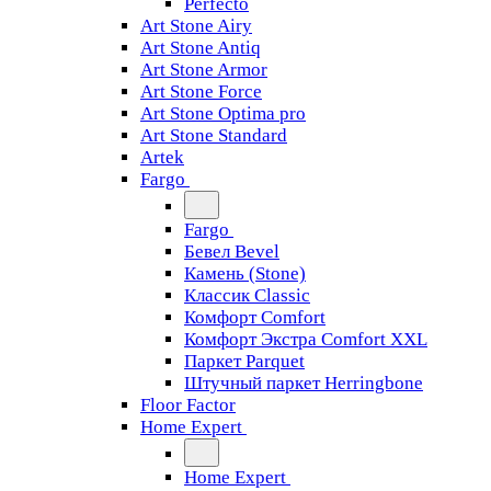
Perfecto
Art Stone Airy
Art Stone Antiq
Art Stone Armor
Art Stone Force
Art Stone Optima pro
Art Stone Standard
Artek
Fargo
Fargo
Бевел Bevel
Камень (Stone)
Классик Classic
Комфорт Comfort
Комфорт Экстра Comfort XXL
Паркет Parquet
Штучный паркет Herringbone
Floor Factor
Home Expert
Home Expert