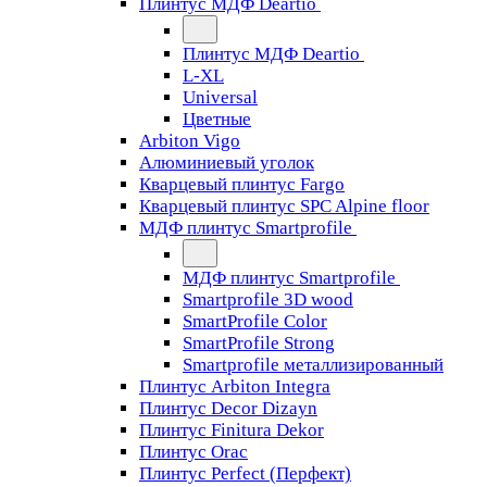
Плинтус МДФ Deartio
Плинтус МДФ Deartio
L-XL
Universal
Цветные
Arbiton Vigo
Алюминиевый уголок
Кварцевый плинтус Fargo
Кварцевый плинтус SPC Alpine floor
МДФ плинтус Smartprofile
МДФ плинтус Smartprofile
Smartprofile 3D wood
SmartProfile Color
SmartProfile Strong
Smartprofile металлизированный
Плинтус Arbiton Integra
Плинтус Decor Dizayn
Плинтус Finitura Dekor
Плинтус Orac
Плинтус Perfect (Перфект)