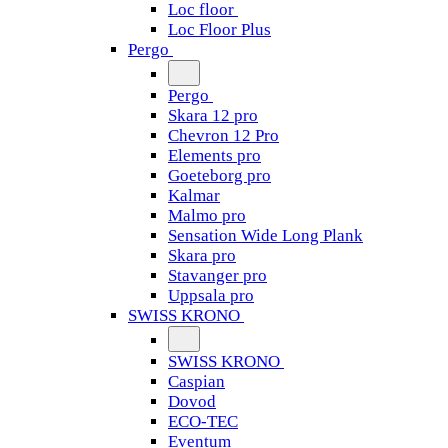
Loc floor
Loc Floor Plus
Pergo
Pergo
Skara 12 pro
Chevron 12 Pro
Elements pro
Goeteborg pro
Kalmar
Malmo pro
Sensation Wide Long Plank
Skara pro
Stavanger pro
Uppsala pro
SWISS KRONO
SWISS KRONO
Caspian
Dovod
ECO-TEC
Eventum