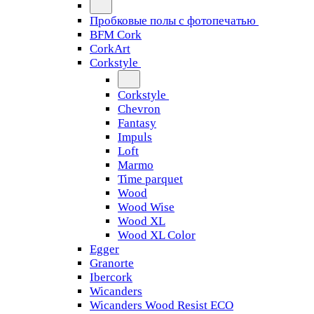
Пробковые полы с фотопечатью
BFM Cork
CorkArt
Corkstyle
Corkstyle
Chevron
Fantasy
Impuls
Loft
Marmo
Time parquet
Wood
Wood Wise
Wood XL
Wood XL Color
Egger
Granorte
Ibercork
Wicanders
Wicanders Wood Resist ECO