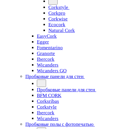
Corkstyle
Corkpro
Corkwise
Ecocork
Natural Cork
EasyCork
Egger
Fomentarino
Granorte
Ibercork
Wicanders
Wicanders GO
Пробковые панели для стен
Пробковые панели для стен
BFM CORK
Corksribas
Corkstyle
Ibercork
Wicanders
Пробковые полы с фотопечатью