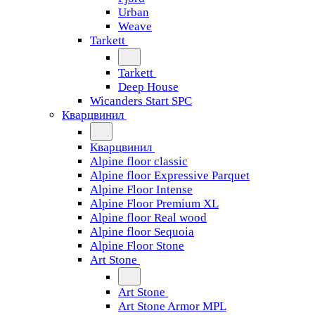
Urban
Weave
Tarkett
Tarkett
Deep House
Wicanders Start SPC
Кварцвинил
Кварцвинил
Alpine floor classic
Alpine floor Expressive Parquet
Alpine Floor Intense
Alpine Floor Premium XL
Alpine floor Real wood
Alpine floor Sequoia
Alpine Floor Stone
Art Stone
Art Stone
Art Stone Armor MPL