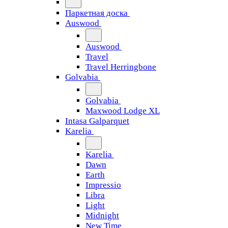
Паркетная доска
Auswood
Auswood
Travel
Travel Herringbone
Golvabia
Golvabia
Maxwood Lodge XL
Intasa Galparquet
Karelia
Karelia
Dawn
Earth
Impressio
Libra
Light
Midnight
New Time