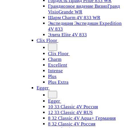
Гордость Прайд Pride 833 WR
Грандиозное видение ВизиоГранд
VisioGrande WR
Шарм Charm 4V 833 WR
Экспедиция Экспедишн Expedition
4V 833
Элита Elite 4V 833
Clix Floor
Clix Floor
Charm
Excellent
Intense
Plus
Plus Extra
Egger
Egger
10 33 Classic 4V Россия
12 33 Classic 4V RUS
8 32 Classic 4V Aqua+ Германия
8 32 Classic 4V Россия