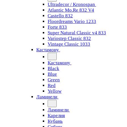
Ultradecor / Kronospan
Atlantic Mo.Re 832 V4
Castello 832
Floordreams Vario 1233
Forte 833
Super Natural Classic v4 833
Variostep Classic 832
Vintage Classic 1033
Кастамону
Кастамону
Black
Blue
Green
Red
Yellow
Ламинели
Ламинели
Карелия
Кубань
Сибирь