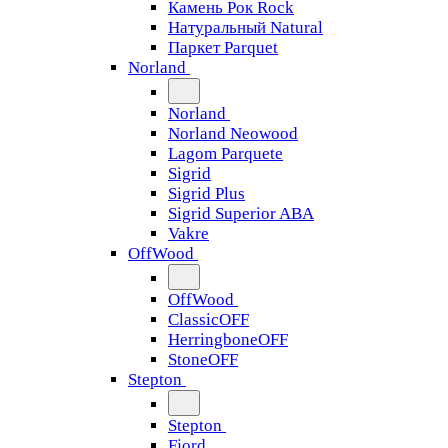
Камень Рок Rock
Натуральный Natural
Паркет Parquet
Norland
Norland
Norland Neowood
Lagom Parquete
Sigrid
Sigrid Plus
Sigrid Superior ABA
Vakre
OffWood
OffWood
ClassicOFF
HerringboneOFF
StoneOFF
Stepton
Stepton
Fjord