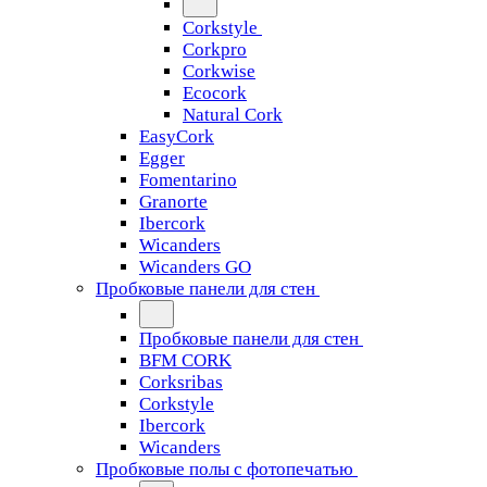
Corkstyle
Corkpro
Corkwise
Ecocork
Natural Cork
EasyCork
Egger
Fomentarino
Granorte
Ibercork
Wicanders
Wicanders GO
Пробковые панели для стен
Пробковые панели для стен
BFM CORK
Corksribas
Corkstyle
Ibercork
Wicanders
Пробковые полы с фотопечатью