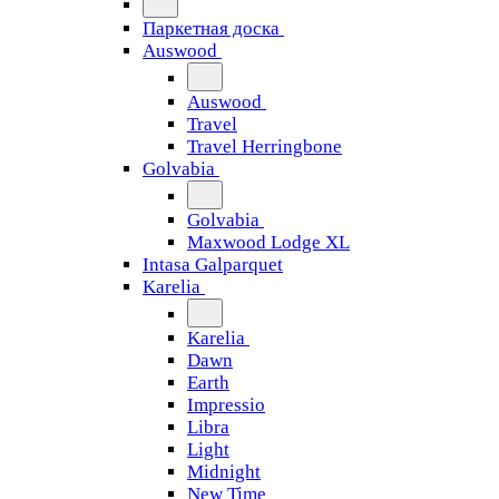
Паркетная доска
Auswood
Auswood
Travel
Travel Herringbone
Golvabia
Golvabia
Maxwood Lodge XL
Intasa Galparquet
Karelia
Karelia
Dawn
Earth
Impressio
Libra
Light
Midnight
New Time