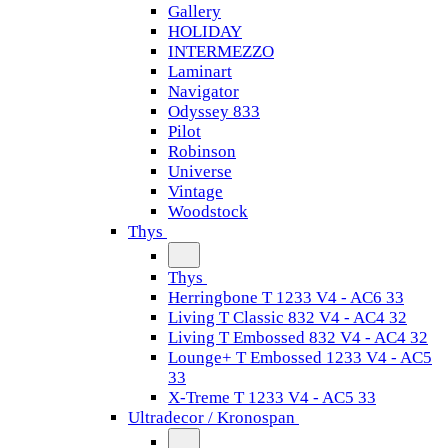
Gallery
HOLIDAY
INTERMEZZO
Laminart
Navigator
Odyssey 833
Pilot
Robinson
Universe
Vintage
Woodstock
Thys
Thys
Herringbone T 1233 V4 - AC6 33
Living T Classic 832 V4 - AC4 32
Living T Embossed 832 V4 - AC4 32
Lounge+ T Embossed 1233 V4 - AC5
33
X-Treme T 1233 V4 - AC5 33
Ultradecor / Kronospan