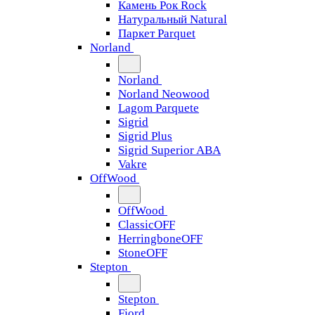
Камень Рок Rock
Натуральный Natural
Паркет Parquet
Norland
Norland
Norland Neowood
Lagom Parquete
Sigrid
Sigrid Plus
Sigrid Superior ABA
Vakre
OffWood
OffWood
ClassicOFF
HerringboneOFF
StoneOFF
Stepton
Stepton
Fjord