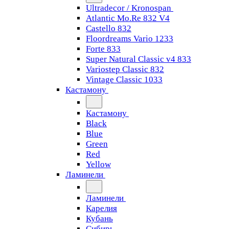
Ultradecor / Kronospan
Atlantic Mo.Re 832 V4
Castello 832
Floordreams Vario 1233
Forte 833
Super Natural Classic v4 833
Variostep Classic 832
Vintage Classic 1033
Кастамону
Кастамону
Black
Blue
Green
Red
Yellow
Ламинели
Ламинели
Карелия
Кубань
Сибирь