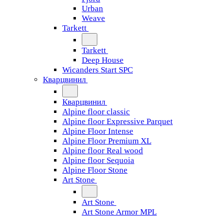
Urban
Weave
Tarkett
Tarkett
Deep House
Wicanders Start SPC
Кварцвинил
Кварцвинил
Alpine floor classic
Alpine floor Expressive Parquet
Alpine Floor Intense
Alpine Floor Premium XL
Alpine floor Real wood
Alpine floor Sequoia
Alpine Floor Stone
Art Stone
Art Stone
Art Stone Armor MPL