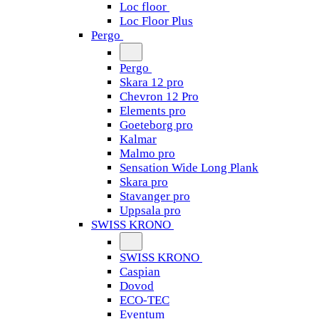
Loc floor
Loc Floor Plus
Pergo
Pergo
Skara 12 pro
Chevron 12 Pro
Elements pro
Goeteborg pro
Kalmar
Malmo pro
Sensation Wide Long Plank
Skara pro
Stavanger pro
Uppsala pro
SWISS KRONO
SWISS KRONO
Caspian
Dovod
ECO-TEC
Eventum