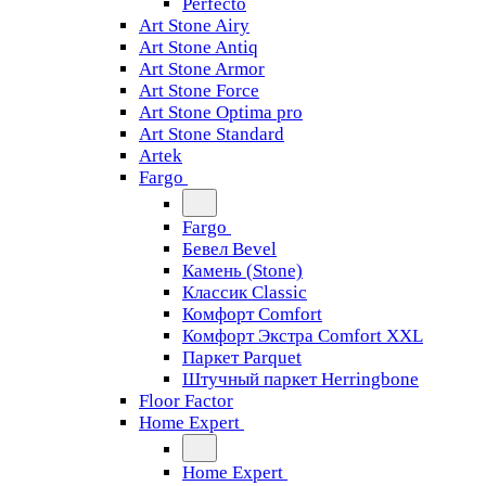
Perfecto
Art Stone Airy
Art Stone Antiq
Art Stone Armor
Art Stone Force
Art Stone Optima pro
Art Stone Standard
Artek
Fargo
Fargo
Бевел Bevel
Камень (Stone)
Классик Classic
Комфорт Comfort
Комфорт Экстра Comfort XXL
Паркет Parquet
Штучный паркет Herringbone
Floor Factor
Home Expert
Home Expert