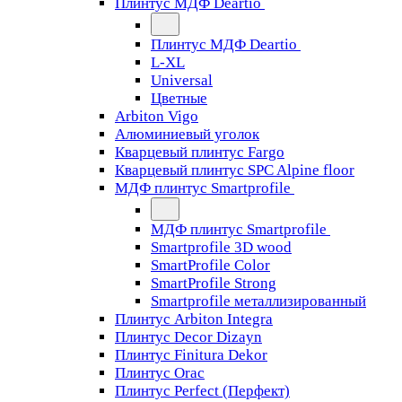
Плинтус МДФ Deartio
Плинтус МДФ Deartio
L-XL
Universal
Цветные
Arbiton Vigo
Алюминиевый уголок
Кварцевый плинтус Fargo
Кварцевый плинтус SPC Alpine floor
МДФ плинтус Smartprofile
МДФ плинтус Smartprofile
Smartprofile 3D wood
SmartProfile Color
SmartProfile Strong
Smartprofile металлизированный
Плинтус Arbiton Integra
Плинтус Decor Dizayn
Плинтус Finitura Dekor
Плинтус Orac
Плинтус Perfect (Перфект)