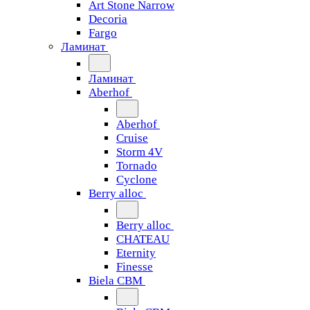
Art Stone Narrow
Decoria
Fargo
Ламинат
Ламинат
Aberhof
Aberhof
Cruise
Storm 4V
Tornado
Сyclone
Berry alloc
Berry alloc
CHATEAU
Eternity
Finesse
Biela CBM