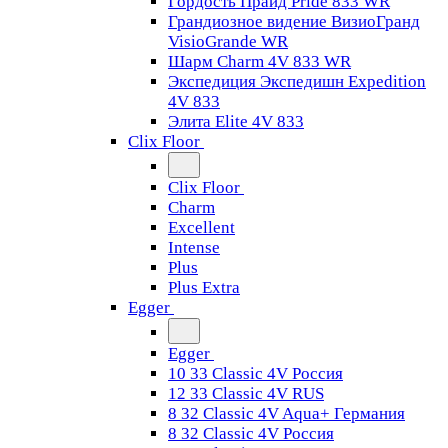
Гордость Прайд Pride 833 WR
Грандиозное видение ВизиоГранд
VisioGrande WR
Шарм Charm 4V 833 WR
Экспедиция Экспедишн Expedition
4V 833
Элита Elite 4V 833
Clix Floor
Clix Floor
Charm
Excellent
Intense
Plus
Plus Extra
Egger
Egger
10 33 Classic 4V Россия
12 33 Classic 4V RUS
8 32 Classic 4V Aqua+ Германия
8 32 Classic 4V Россия