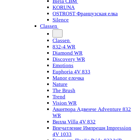
Biela CBM
KORUNA
OSTROST Французская елка
Silence
Classen
Classen
832-4 WR
Diamond WR
Discovery WR
Emotions
Euphoria 4V 833
Manor елочка
Nature
The Brush
Trend
Vision WR
Авантюра Адвенче Adventure 832
WR
Вилла Villa 4V 832
Впечатление Импрешн Impression
4V 1033