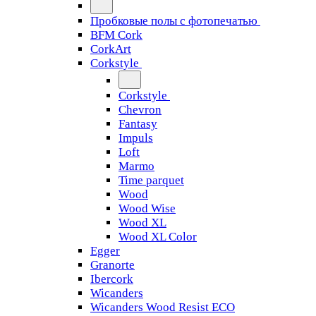
Пробковые полы с фотопечатью
BFM Cork
CorkArt
Corkstyle
Corkstyle
Chevron
Fantasy
Impuls
Loft
Marmo
Time parquet
Wood
Wood Wise
Wood XL
Wood XL Color
Egger
Granorte
Ibercork
Wicanders
Wicanders Wood Resist ECO