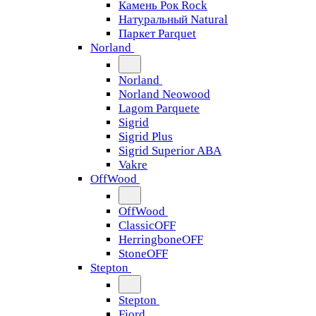
Камень Рок Rock
Натуральный Natural
Паркет Parquet
Norland
Norland
Norland Neowood
Lagom Parquete
Sigrid
Sigrid Plus
Sigrid Superior ABA
Vakre
OffWood
OffWood
ClassicOFF
HerringboneOFF
StoneOFF
Stepton
Stepton
Fjord