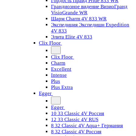
Гордость Прайд Pride 833 WR
Грандиозное видение ВизиоГранд
VisioGrande WR
Шарм Charm 4V 833 WR
Экспедиция Экспедишн Expedition
4V 833
Элита Elite 4V 833
Clix Floor
Clix Floor
Charm
Excellent
Intense
Plus
Plus Extra
Egger
Egger
10 33 Classic 4V Россия
12 33 Classic 4V RUS
8 32 Classic 4V Aqua+ Германия
8 32 Classic 4V Россия