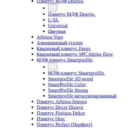
Плинтус МДФ Deartio
Плинтус МДФ Deartio
L-XL
Universal
Цветные
Arbiton Vigo
Алюминиевый уголок
Кварцевый плинтус Fargo
Кварцевый плинтус SPC Alpine floor
МДФ плинтус Smartprofile
МДФ плинтус Smartprofile
Smartprofile 3D wood
SmartProfile Color
SmartProfile Strong
Smartprofile металлизированный
Плинтус Arbiton Integra
Плинтус Decor Dizayn
Плинтус Finitura Dekor
Плинтус Orac
Плинтус Perfect (Перфект)