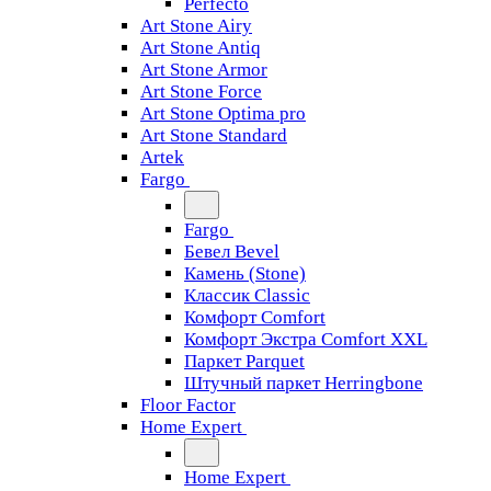
Perfecto
Art Stone Airy
Art Stone Antiq
Art Stone Armor
Art Stone Force
Art Stone Optima pro
Art Stone Standard
Artek
Fargo
Fargo
Бевел Bevel
Камень (Stone)
Классик Classic
Комфорт Comfort
Комфорт Экстра Comfort XXL
Паркет Parquet
Штучный паркет Herringbone
Floor Factor
Home Expert
Home Expert