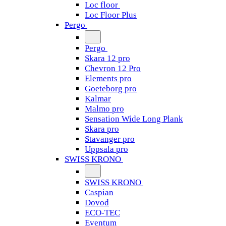
Loc floor
Loc Floor Plus
Pergo
Pergo
Skara 12 pro
Chevron 12 Pro
Elements pro
Goeteborg pro
Kalmar
Malmo pro
Sensation Wide Long Plank
Skara pro
Stavanger pro
Uppsala pro
SWISS KRONO
SWISS KRONO
Caspian
Dovod
ECO-TEC
Eventum