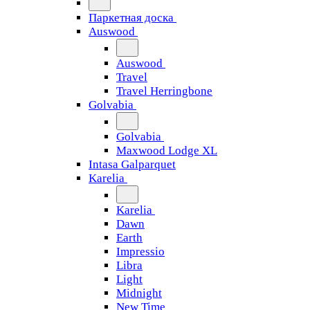
Паркетная доска
Auswood
Auswood
Travel
Travel Herringbone
Golvabia
Golvabia
Maxwood Lodge XL
Intasa Galparquet
Karelia
Karelia
Dawn
Earth
Impressio
Libra
Light
Midnight
New Time