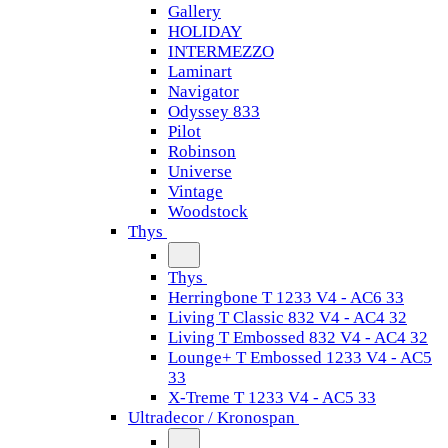
Gallery
HOLIDAY
INTERMEZZO
Laminart
Navigator
Odyssey 833
Pilot
Robinson
Universe
Vintage
Woodstock
Thys
Thys
Herringbone T 1233 V4 - AC6 33
Living T Classic 832 V4 - AC4 32
Living T Embossed 832 V4 - AC4 32
Lounge+ T Embossed 1233 V4 - AC5
33
X-Treme T 1233 V4 - AC5 33
Ultradecor / Kronospan