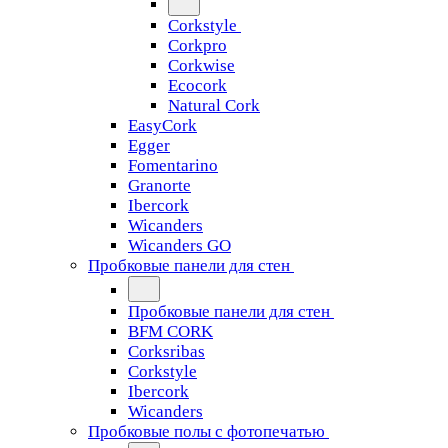
Corkstyle
Corkpro
Corkwise
Ecocork
Natural Cork
EasyCork
Egger
Fomentarino
Granorte
Ibercork
Wicanders
Wicanders GO
Пробковые панели для стен
Пробковые панели для стен
BFM CORK
Corksribas
Corkstyle
Ibercork
Wicanders
Пробковые полы с фотопечатью