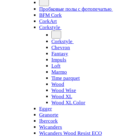
Пробковые полы с фотопечатью
BFM Cork
CorkArt
Corkstyle
Corkstyle
Chevron
Fantasy
Impuls
Loft
Marmo
Time parquet
Wood
Wood Wise
Wood XL
Wood XL Color
Egger
Granorte
Ibercork
Wicanders
Wicanders Wood Resist ECO