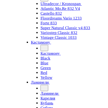
Ultradecor / Kronospan
Atlantic Mo.Re 832 V4
Castello 832
Floordreams Vario 1233
Forte 833
Super Natural Classic v4 833
Variostep Classic 832
Vintage Classic 1033
Кастамону
Кастамону
Black
Blue
Green
Red
Yellow
Ламинели
Ламинели
Карелия
Кубань
Сибирь