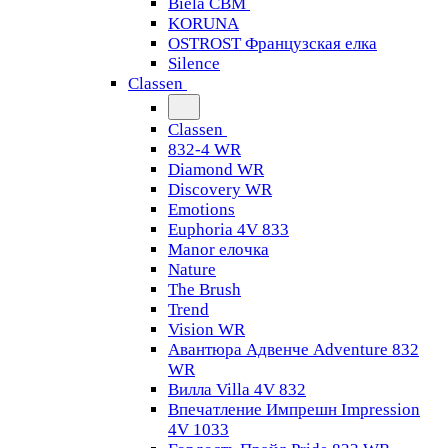
Biela CBM
KORUNA
OSTROST Французская елка
Silence
Classen
Classen
832-4 WR
Diamond WR
Discovery WR
Emotions
Euphoria 4V 833
Manor елочка
Nature
The Brush
Trend
Vision WR
Авантюра Адвенче Adventure 832
WR
Вилла Villa 4V 832
Впечатление Импрешн Impression
4V 1033