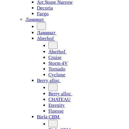
Art Stone Narrow
Decoria
Fargo
Ламинат
Ламинат
Aberhof
Aberhof
Cruise
Storm 4V
Tornado
Сyclone
Berry alloc
Berry alloc
CHATEAU
Eternity
Finesse
Biela CBM