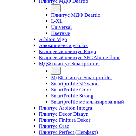
Плинтус МДФ Deartio
Плинтус МДФ Deartio
L-XL
Universal
Цветные
Arbiton Vigo
Алюминиевый уголок
Кварцевый плинтус Fargo
Кварцевый плинтус SPC Alpine floor
МДФ плинтус Smartprofile
МДФ плинтус Smartprofile
Smartprofile 3D wood
SmartProfile Color
SmartProfile Strong
Smartprofile металлизированный
Плинтус Arbiton Integra
Плинтус Decor Dizayn
Плинтус Finitura Dekor
Плинтус Orac
Плинтус Perfect (Перфект)