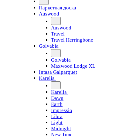
Паркетная доска
Auswood
Auswood
Travel
Travel Herringbone
Golvabia
Golvabia
Maxwood Lodge XL
Intasa Galparquet
Karelia
Karelia
Dawn
Earth
Impressio
Libra
Light
Midnight
New Time