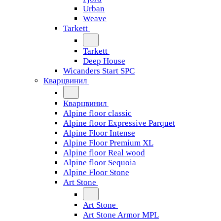
Urban
Weave
Tarkett
Tarkett
Deep House
Wicanders Start SPC
Кварцвинил
Кварцвинил
Alpine floor classic
Alpine floor Expressive Parquet
Alpine Floor Intense
Alpine Floor Premium XL
Alpine floor Real wood
Alpine floor Sequoia
Alpine Floor Stone
Art Stone
Art Stone
Art Stone Armor MPL