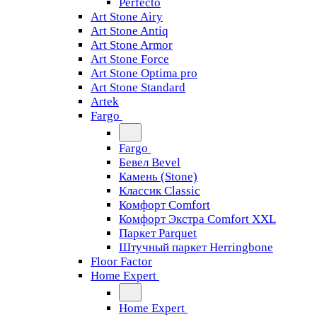
Perfecto
Art Stone Airy
Art Stone Antiq
Art Stone Armor
Art Stone Force
Art Stone Optima pro
Art Stone Standard
Artek
Fargo
Fargo
Бевел Bevel
Камень (Stone)
Классик Classic
Комфорт Comfort
Комфорт Экстра Comfort XXL
Паркет Parquet
Штучный паркет Herringbone
Floor Factor
Home Expert
Home Expert