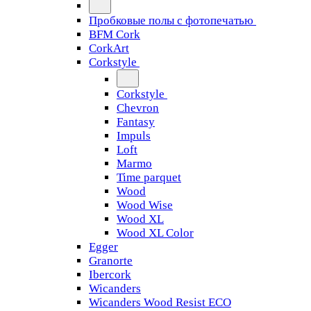
Пробковые полы с фотопечатью
BFM Cork
CorkArt
Corkstyle
Corkstyle
Chevron
Fantasy
Impuls
Loft
Marmo
Time parquet
Wood
Wood Wise
Wood XL
Wood XL Color
Egger
Granorte
Ibercork
Wicanders
Wicanders Wood Resist ECO