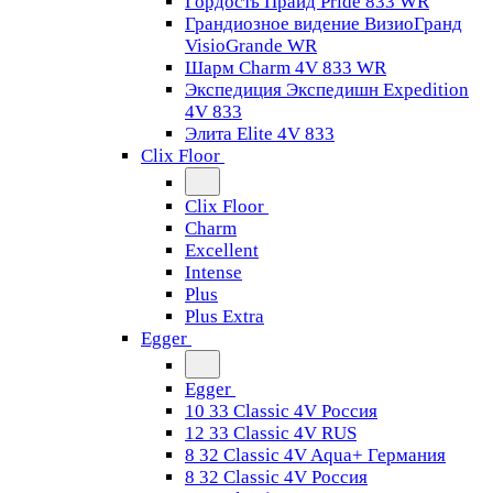
Гордость Прайд Pride 833 WR
Грандиозное видение ВизиоГранд
VisioGrande WR
Шарм Charm 4V 833 WR
Экспедиция Экспедишн Expedition
4V 833
Элита Elite 4V 833
Clix Floor
Clix Floor
Charm
Excellent
Intense
Plus
Plus Extra
Egger
Egger
10 33 Classic 4V Россия
12 33 Classic 4V RUS
8 32 Classic 4V Aqua+ Германия
8 32 Classic 4V Россия