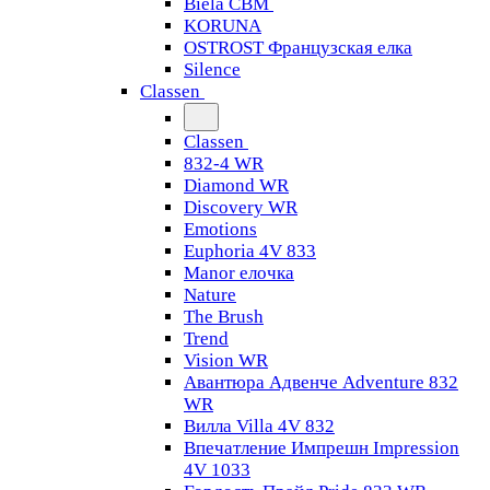
Biela CBM
KORUNA
OSTROST Французская елка
Silence
Classen
Classen
832-4 WR
Diamond WR
Discovery WR
Emotions
Euphoria 4V 833
Manor елочка
Nature
The Brush
Trend
Vision WR
Авантюра Адвенче Adventure 832
WR
Вилла Villa 4V 832
Впечатление Импрешн Impression
4V 1033