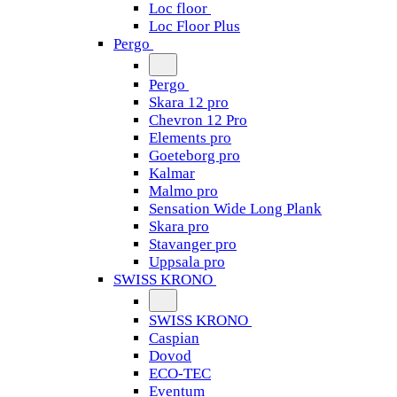
Loc floor
Loc Floor Plus
Pergo
Pergo
Skara 12 pro
Chevron 12 Pro
Elements pro
Goeteborg pro
Kalmar
Malmo pro
Sensation Wide Long Plank
Skara pro
Stavanger pro
Uppsala pro
SWISS KRONO
SWISS KRONO
Caspian
Dovod
ECO-TEC
Eventum