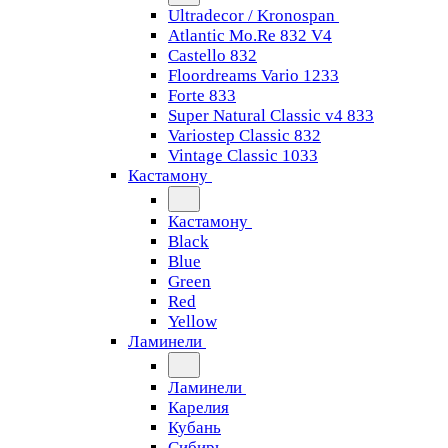
Ultradecor / Kronospan
Atlantic Mo.Re 832 V4
Castello 832
Floordreams Vario 1233
Forte 833
Super Natural Classic v4 833
Variostep Classic 832
Vintage Classic 1033
Кастамону
Кастамону
Black
Blue
Green
Red
Yellow
Ламинели
Ламинели
Карелия
Кубань
Сибирь