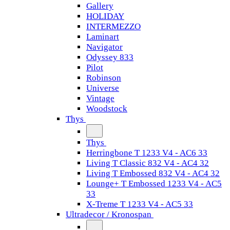
Gallery
HOLIDAY
INTERMEZZO
Laminart
Navigator
Odyssey 833
Pilot
Robinson
Universe
Vintage
Woodstock
Thys
Thys
Herringbone T 1233 V4 - AC6 33
Living T Classic 832 V4 - AC4 32
Living T Embossed 832 V4 - AC4 32
Lounge+ T Embossed 1233 V4 - AC5
33
X-Treme T 1233 V4 - AC5 33
Ultradecor / Kronospan