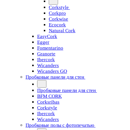
Corkstyle
Corkpro
Corkwise
Ecocork
Natural Cork
EasyCork
Egger
Fomentarino
Granorte
Ibercork
Wicanders
Wicanders GO
Пробковые панели для стен
Пробковые панели для стен
BFM CORK
Corksribas
Corkstyle
Ibercork
Wicanders
Пробковые полы с фотопечатью