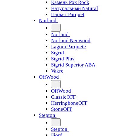
Камень Рок Rock
Натуральный Natural
Паркет Parquet
Norland
Norland
Norland Neowood
Lagom Parquete
Sigrid
Sigrid Plus
Sigrid Superior ABA
Vakre
OffWood
OffWood
ClassicOFF
HerringboneOFF
StoneOFF
Stepton
Stepton
Fjord