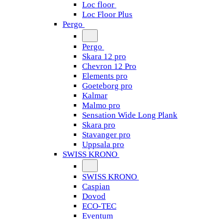
Loc floor
Loc Floor Plus
Pergo
Pergo
Skara 12 pro
Chevron 12 Pro
Elements pro
Goeteborg pro
Kalmar
Malmo pro
Sensation Wide Long Plank
Skara pro
Stavanger pro
Uppsala pro
SWISS KRONO
SWISS KRONO
Caspian
Dovod
ECO-TEC
Eventum