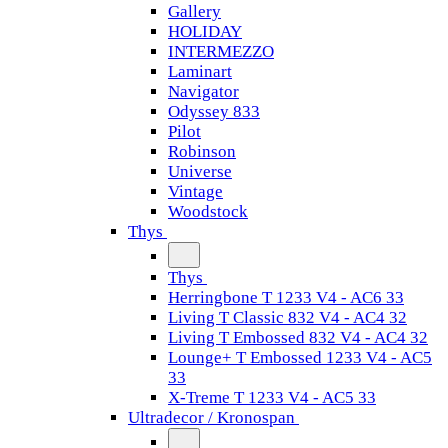
Gallery
HOLIDAY
INTERMEZZO
Laminart
Navigator
Odyssey 833
Pilot
Robinson
Universe
Vintage
Woodstock
Thys
Thys
Herringbone T 1233 V4 - AC6 33
Living T Classic 832 V4 - AC4 32
Living T Embossed 832 V4 - AC4 32
Lounge+ T Embossed 1233 V4 - AC5
33
X-Treme T 1233 V4 - AC5 33
Ultradecor / Kronospan