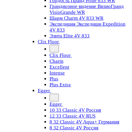
Гордость Прайд Pride 833 WR
Грандиозное видение ВизиоГранд
VisioGrande WR
Шарм Charm 4V 833 WR
Экспедиция Экспедишн Expedition
4V 833
Элита Elite 4V 833
Clix Floor
Clix Floor
Charm
Excellent
Intense
Plus
Plus Extra
Egger
Egger
10 33 Classic 4V Россия
12 33 Classic 4V RUS
8 32 Classic 4V Aqua+ Германия
8 32 Classic 4V Россия