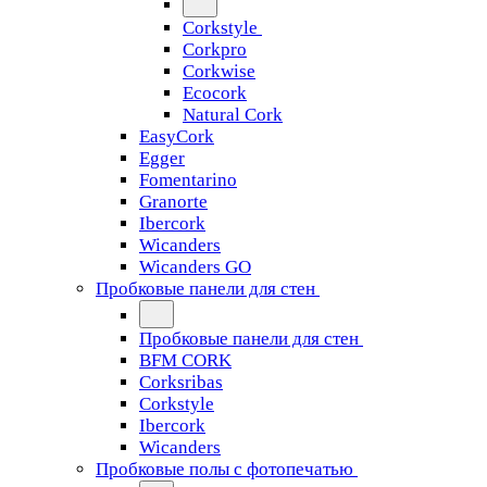
Corkstyle
Corkpro
Corkwise
Ecocork
Natural Cork
EasyCork
Egger
Fomentarino
Granorte
Ibercork
Wicanders
Wicanders GO
Пробковые панели для стен
Пробковые панели для стен
BFM CORK
Corksribas
Corkstyle
Ibercork
Wicanders
Пробковые полы с фотопечатью