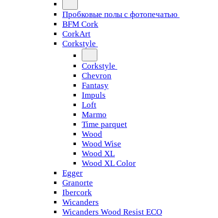
Пробковые полы с фотопечатью
BFM Cork
CorkArt
Corkstyle
Corkstyle
Chevron
Fantasy
Impuls
Loft
Marmo
Time parquet
Wood
Wood Wise
Wood XL
Wood XL Color
Egger
Granorte
Ibercork
Wicanders
Wicanders Wood Resist ECO