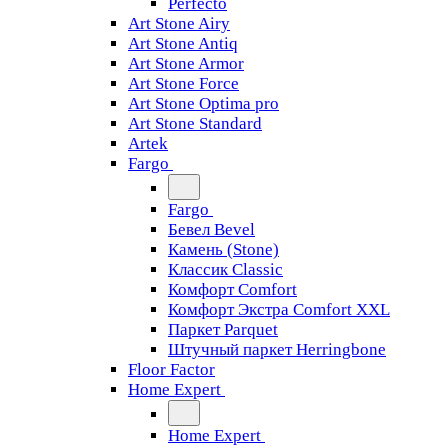
Perfecto
Art Stone Airy
Art Stone Antiq
Art Stone Armor
Art Stone Force
Art Stone Optima pro
Art Stone Standard
Artek
Fargo
Fargo
Бевел Bevel
Камень (Stone)
Классик Classic
Комфорт Comfort
Комфорт Экстра Comfort XXL
Паркет Parquet
Штучный паркет Herringbone
Floor Factor
Home Expert
Home Expert