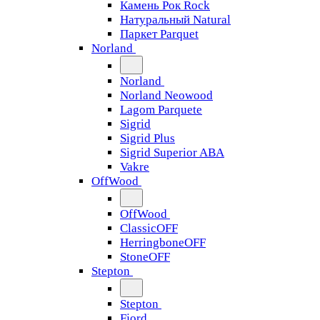
Камень Рок Rock
Натуральный Natural
Паркет Parquet
Norland
Norland
Norland Neowood
Lagom Parquete
Sigrid
Sigrid Plus
Sigrid Superior ABA
Vakre
OffWood
OffWood
ClassicOFF
HerringboneOFF
StoneOFF
Stepton
Stepton
Fjord