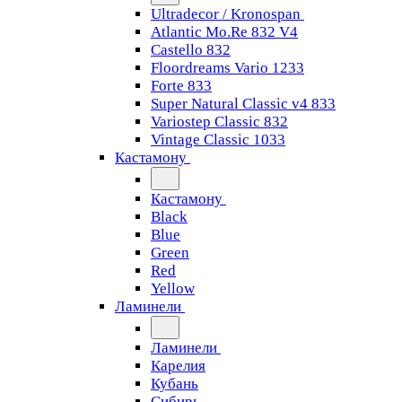
Ultradecor / Kronospan
Atlantic Mo.Re 832 V4
Castello 832
Floordreams Vario 1233
Forte 833
Super Natural Classic v4 833
Variostep Classic 832
Vintage Classic 1033
Кастамону
Кастамону
Black
Blue
Green
Red
Yellow
Ламинели
Ламинели
Карелия
Кубань
Сибирь