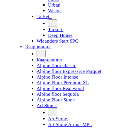
Urban
Weave
Tarkett
Tarkett
Deep House
Wicanders Start SPC
Кварцвинил
Кварцвинил
Alpine floor classic
Alpine floor Expressive Parquet
Alpine Floor Intense
Alpine Floor Premium XL
Alpine floor Real wood
Alpine floor Sequoia
Alpine Floor Stone
Art Stone
Art Stone
Art Stone Armor MPL