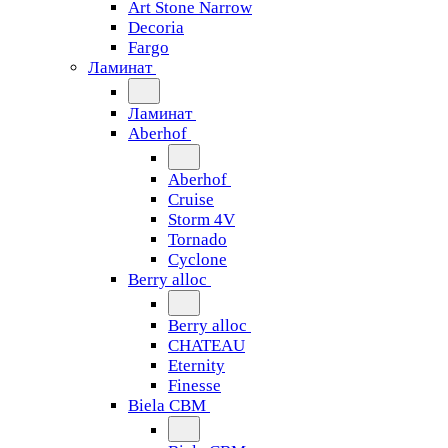
Art Stone Narrow
Decoria
Fargo
Ламинат
Ламинат
Aberhof
Aberhof
Cruise
Storm 4V
Tornado
Сyclone
Berry alloc
Berry alloc
CHATEAU
Eternity
Finesse
Biela CBM