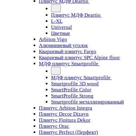
Плинтус МДФ Deartio
Плинтус МДФ Deartio
L-XL
Universal
Цветные
Arbiton Vigo
Алюминиевый уголок
Кварцевый плинтус Fargo
Кварцевый плинтус SPC Alpine floor
МДФ плинтус Smartprofile
МДФ плинтус Smartprofile
Smartprofile 3D wood
SmartProfile Color
SmartProfile Strong
Smartprofile металлизированный
Плинтус Arbiton Integra
Плинтус Decor Dizayn
Плинтус Finitura Dekor
Плинтус Orac
Плинтус Perfect (Перфект)