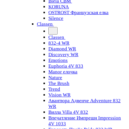
Biela CBM
KORUNA
OSTROST Французская елка
Silence
Classen
Classen
832-4 WR
Diamond WR
Discovery WR
Emotions
Euphoria 4V 833
Manor елочка
Nature
The Brush
Trend
Vision WR
Авантюра Адвенче Adventure 832
WR
Вилла Villa 4V 832
Впечатление Импрешн Impression
4V 1033