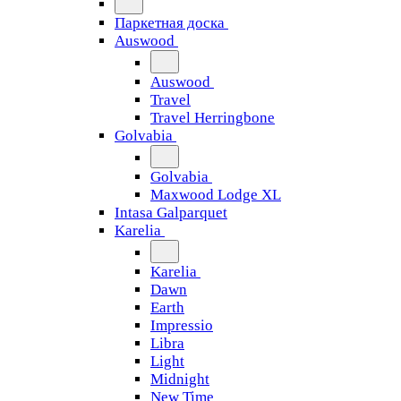
Паркетная доска
Auswood
Auswood
Travel
Travel Herringbone
Golvabia
Golvabia
Maxwood Lodge XL
Intasa Galparquet
Karelia
Karelia
Dawn
Earth
Impressio
Libra
Light
Midnight
New Time