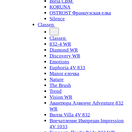
Biela CBM
KORUNA
OSTROST Французская елка
Silence
Classen
Classen
832-4 WR
Diamond WR
Discovery WR
Emotions
Euphoria 4V 833
Manor елочка
Nature
The Brush
Trend
Vision WR
Авантюра Адвенче Adventure 832
WR
Вилла Villa 4V 832
Впечатление Импрешн Impression
4V 1033