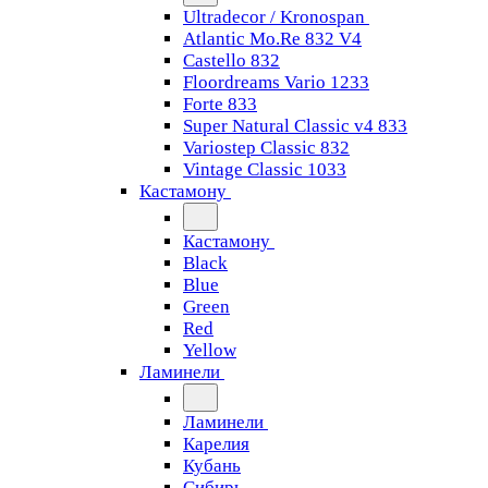
Ultradecor / Kronospan
Atlantic Mo.Re 832 V4
Castello 832
Floordreams Vario 1233
Forte 833
Super Natural Classic v4 833
Variostep Classic 832
Vintage Classic 1033
Кастамону
Кастамону
Black
Blue
Green
Red
Yellow
Ламинели
Ламинели
Карелия
Кубань
Сибирь