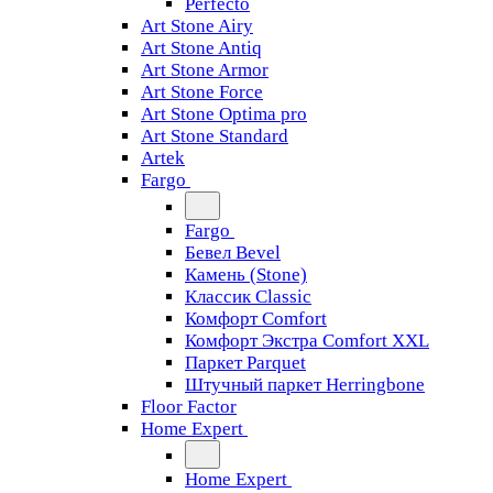
Perfecto
Art Stone Airy
Art Stone Antiq
Art Stone Armor
Art Stone Force
Art Stone Optima pro
Art Stone Standard
Artek
Fargo
Fargo
Бевел Bevel
Камень (Stone)
Классик Classic
Комфорт Comfort
Комфорт Экстра Comfort XXL
Паркет Parquet
Штучный паркет Herringbone
Floor Factor
Home Expert
Home Expert