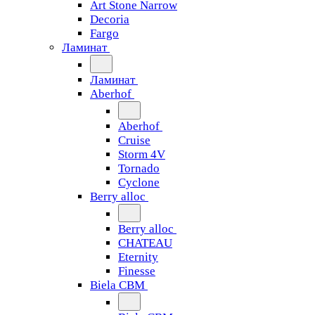
Art Stone Narrow
Decoria
Fargo
Ламинат
Ламинат
Aberhof
Aberhof
Cruise
Storm 4V
Tornado
Сyclone
Berry alloc
Berry alloc
CHATEAU
Eternity
Finesse
Biela CBM