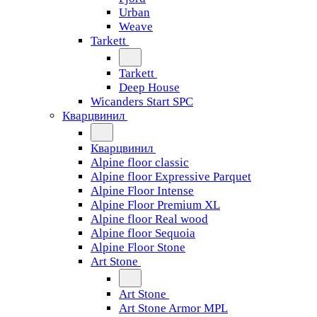
Urban
Weave
Tarkett
Tarkett
Deep House
Wicanders Start SPC
Кварцвинил
Кварцвинил
Alpine floor classic
Alpine floor Expressive Parquet
Alpine Floor Intense
Alpine Floor Premium XL
Alpine floor Real wood
Alpine floor Sequoia
Alpine Floor Stone
Art Stone
Art Stone
Art Stone Armor MPL