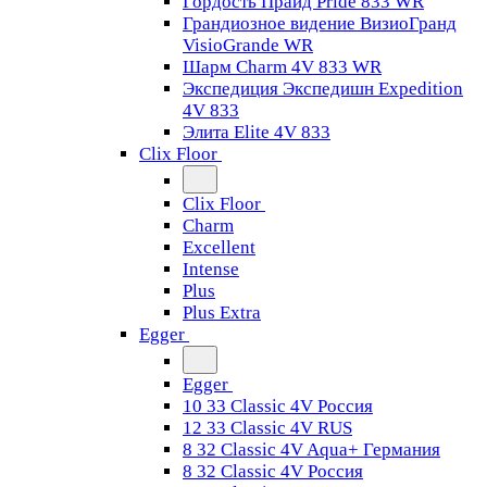
Гордость Прайд Pride 833 WR
Грандиозное видение ВизиоГранд
VisioGrande WR
Шарм Charm 4V 833 WR
Экспедиция Экспедишн Expedition
4V 833
Элита Elite 4V 833
Clix Floor
Clix Floor
Charm
Excellent
Intense
Plus
Plus Extra
Egger
Egger
10 33 Classic 4V Россия
12 33 Classic 4V RUS
8 32 Classic 4V Aqua+ Германия
8 32 Classic 4V Россия