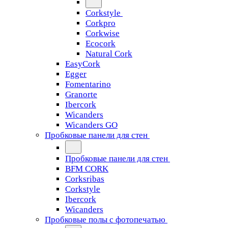
Corkstyle
Corkpro
Corkwise
Ecocork
Natural Cork
EasyCork
Egger
Fomentarino
Granorte
Ibercork
Wicanders
Wicanders GO
Пробковые панели для стен
Пробковые панели для стен
BFM CORK
Corksribas
Corkstyle
Ibercork
Wicanders
Пробковые полы с фотопечатью