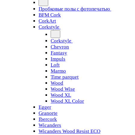
Пробковые полы с фотопечатью
BFM Cork
CorkArt
Corkstyle
Corkstyle
Chevron
Fantasy
Impuls
Loft
Marmo
Time parquet
Wood
Wood Wise
Wood XL
Wood XL Color
Egger
Granorte
Ibercork
Wicanders
Wicanders Wood Resist ECO