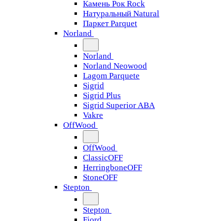
Камень Рок Rock
Натуральный Natural
Паркет Parquet
Norland
Norland
Norland Neowood
Lagom Parquete
Sigrid
Sigrid Plus
Sigrid Superior ABA
Vakre
OffWood
OffWood
ClassicOFF
HerringboneOFF
StoneOFF
Stepton
Stepton
Fjord