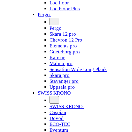
Loc floor
Loc Floor Plus
Pergo
Pergo
Skara 12 pro
Chevron 12 Pro
Elements pro
Goeteborg pro
Kalmar
Malmo pro
Sensation Wide Long Plank
Skara pro
Stavanger pro
Uppsala pro
SWISS KRONO
SWISS KRONO
Caspian
Dovod
ECO-TEC
Eventum