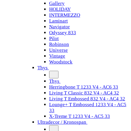
Gallery
HOLIDAY
INTERMEZZO
Laminart
Navigator
Odyssey 833
Pilot
Robinson
Universe
Vintage
Woodstock
Thys
Thys
Herringbone T 1233 V4 - AC6 33
Living T Classic 832 V4 - AC4 32
Living T Embossed 832 V4 - AC4 32
Lounge+ T Embossed 1233 V4 - AC5
33
X-Treme T 1233 V4 - AC5 33
Ultradecor / Kronospan