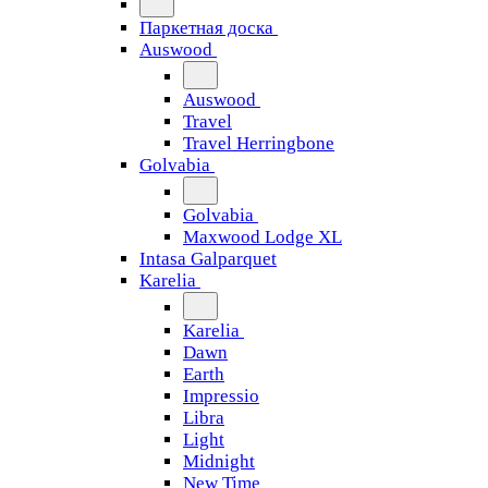
Паркетная доска
Auswood
Auswood
Travel
Travel Herringbone
Golvabia
Golvabia
Maxwood Lodge XL
Intasa Galparquet
Karelia
Karelia
Dawn
Earth
Impressio
Libra
Light
Midnight
New Time