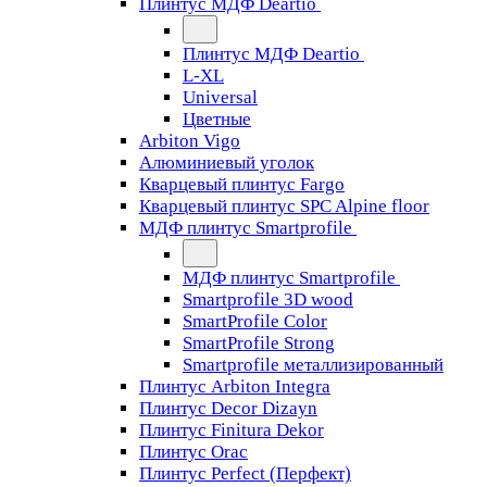
Плинтус МДФ Deartio
Плинтус МДФ Deartio
L-XL
Universal
Цветные
Arbiton Vigo
Алюминиевый уголок
Кварцевый плинтус Fargo
Кварцевый плинтус SPC Alpine floor
МДФ плинтус Smartprofile
МДФ плинтус Smartprofile
Smartprofile 3D wood
SmartProfile Color
SmartProfile Strong
Smartprofile металлизированный
Плинтус Arbiton Integra
Плинтус Decor Dizayn
Плинтус Finitura Dekor
Плинтус Orac
Плинтус Perfect (Перфект)