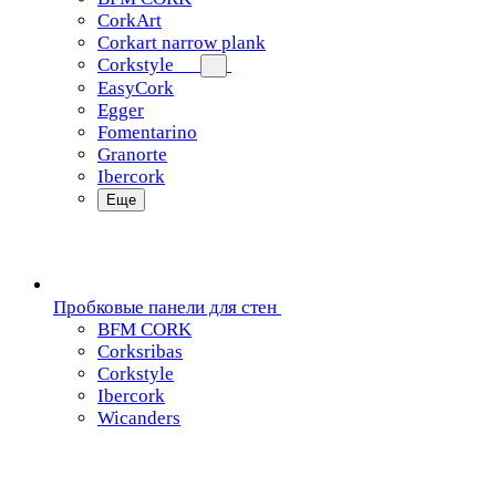
CorkArt
Corkart narrow plank
Corkstyle
EasyCork
Egger
Fomentarino
Granorte
Ibercork
Еще
Пробковые панели для стен
BFM CORK
Corksribas
Corkstyle
Ibercork
Wicanders