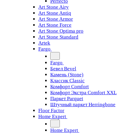
Perfecto
Art Stone Airy
Art Stone Antiq
Art Stone Armor
Art Stone Force
Art Stone Optima pro
Art Stone Standard
Artek
Fargo
Fargo
Бевел Bevel
Камень (Stone)
Классик Classic
Комфорт Comfort
Комфорт Экстра Comfort XXL
Паркет Parquet
Штучный паркет Herringbone
Floor Factor
Home Expert
Home Expert