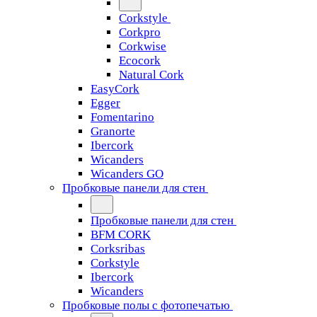
Corkstyle
Corkpro
Corkwise
Ecocork
Natural Cork
EasyCork
Egger
Fomentarino
Granorte
Ibercork
Wicanders
Wicanders GO
Пробковые панели для стен
Пробковые панели для стен
BFM CORK
Corksribas
Corkstyle
Ibercork
Wicanders
Пробковые полы с фотопечатью