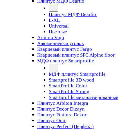
Плинтус МДФ Deartio
Плинтус МДФ Deartio
L-XL
Universal
Цветные
Arbiton Vigo
Алюминиевый уголок
Кварцевый плинтус Fargo
Кварцевый плинтус SPC Alpine floor
МДФ плинтус Smartprofile
МДФ плинтус Smartprofile
Smartprofile 3D wood
SmartProfile Color
SmartProfile Strong
Smartprofile металлизированный
Плинтус Arbiton Integra
Плинтус Decor Dizayn
Плинтус Finitura Dekor
Плинтус Orac
Плинтус Perfect (Перфект)