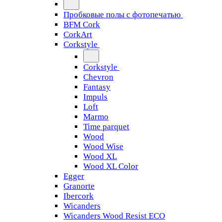
Пробковые полы с фотопечатью
BFM Cork
CorkArt
Corkstyle
Corkstyle
Chevron
Fantasy
Impuls
Loft
Marmo
Time parquet
Wood
Wood Wise
Wood XL
Wood XL Color
Egger
Granorte
Ibercork
Wicanders
Wicanders Wood Resist ECO