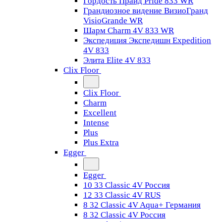
Гордость Прайд Pride 833 WR
Грандиозное видение ВизиоГранд
VisioGrande WR
Шарм Charm 4V 833 WR
Экспедиция Экспедишн Expedition
4V 833
Элита Elite 4V 833
Clix Floor
Clix Floor
Charm
Excellent
Intense
Plus
Plus Extra
Egger
Egger
10 33 Classic 4V Россия
12 33 Classic 4V RUS
8 32 Classic 4V Aqua+ Германия
8 32 Classic 4V Россия