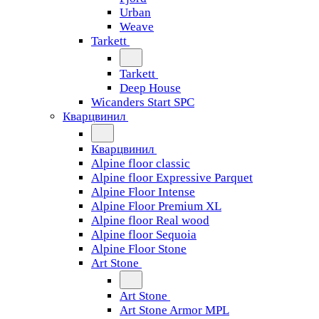
Urban
Weave
Tarkett
Tarkett
Deep House
Wicanders Start SPC
Кварцвинил
Кварцвинил
Alpine floor classic
Alpine floor Expressive Parquet
Alpine Floor Intense
Alpine Floor Premium XL
Alpine floor Real wood
Alpine floor Sequoia
Alpine Floor Stone
Art Stone
Art Stone
Art Stone Armor MPL