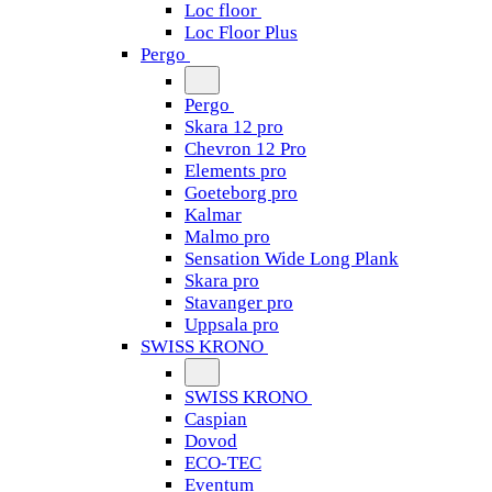
Loc floor
Loc Floor Plus
Pergo
Pergo
Skara 12 pro
Chevron 12 Pro
Elements pro
Goeteborg pro
Kalmar
Malmo pro
Sensation Wide Long Plank
Skara pro
Stavanger pro
Uppsala pro
SWISS KRONO
SWISS KRONO
Caspian
Dovod
ECO-TEC
Eventum