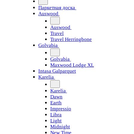
Паркетная доска
Auswood
Auswood
Travel
Travel Herringbone
Golvabia
Golvabia
Maxwood Lodge XL
Intasa Galparquet
Karelia
Karelia
Dawn
Earth
Impressio
Libra
Light
Midnight
New Time