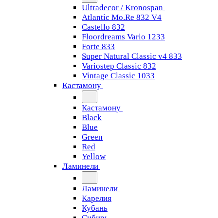
Ultradecor / Kronospan
Atlantic Mo.Re 832 V4
Castello 832
Floordreams Vario 1233
Forte 833
Super Natural Classic v4 833
Variostep Classic 832
Vintage Classic 1033
Кастамону
Кастамону
Black
Blue
Green
Red
Yellow
Ламинели
Ламинели
Карелия
Кубань
Сибирь