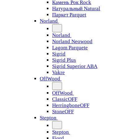
Камень Рок Rock
Натуральный Natural
Паркет Parquet
Norland
Norland
Norland Neowood
Lagom Parquete
Sigrid
Sigrid Plus
Sigrid Superior ABA
Vakre
OffWood
OffWood
ClassicOFF
HerringboneOFF
StoneOFF
Stepton
Stepton
Fjord