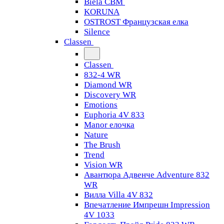
Biela CBM
KORUNA
OSTROST Французская елка
Silence
Classen
Classen
832-4 WR
Diamond WR
Discovery WR
Emotions
Euphoria 4V 833
Manor елочка
Nature
The Brush
Trend
Vision WR
Авантюра Адвенче Adventure 832
WR
Вилла Villa 4V 832
Впечатление Импрешн Impression
4V 1033