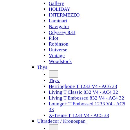
Gallery
HOLIDAY
INTERMEZZO
Laminart
Navigator
Odyssey 833
Pilot
Robinson
Universe
Vintage
Woodstock
Thys
Thys
Herringbone T 1233 V4 - AC6 33
Living T Classic 832 V4 - AC4 32
Living T Embossed 832 V4 - AC4 32
Lounge+ T Embossed 1233 V4 - AC5
33
X-Treme T 1233 V4 - AC5 33
Ultradecor / Kronospan