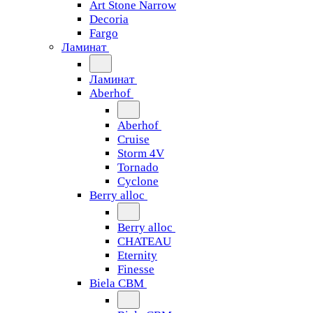
Art Stone Narrow
Decoria
Fargo
Ламинат
Ламинат
Aberhof
Aberhof
Cruise
Storm 4V
Tornado
Сyclone
Berry alloc
Berry alloc
CHATEAU
Eternity
Finesse
Biela CBM