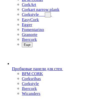
CorkArt
Corkart narrow plank
Corkstyle
EasyCork
Egger
Fomentarino
Granorte
Ibercork
Еще
Пробковые панели для стен
BFM CORK
Corksribas
Corkstyle
Ibercork
Wicanders