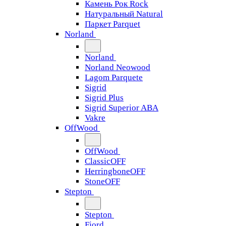
Камень Рок Rock
Натуральный Natural
Паркет Parquet
Norland
Norland
Norland Neowood
Lagom Parquete
Sigrid
Sigrid Plus
Sigrid Superior ABA
Vakre
OffWood
OffWood
ClassicOFF
HerringboneOFF
StoneOFF
Stepton
Stepton
Fjord