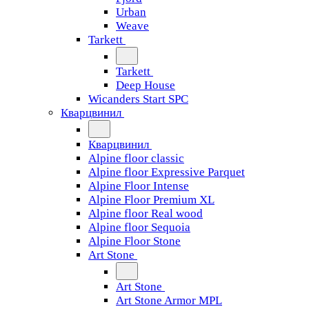
Urban
Weave
Tarkett
Tarkett
Deep House
Wicanders Start SPC
Кварцвинил
Кварцвинил
Alpine floor classic
Alpine floor Expressive Parquet
Alpine Floor Intense
Alpine Floor Premium XL
Alpine floor Real wood
Alpine floor Sequoia
Alpine Floor Stone
Art Stone
Art Stone
Art Stone Armor MPL