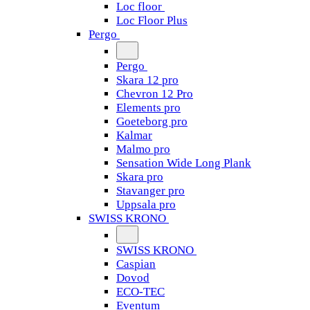
Loc floor
Loc Floor Plus
Pergo
Pergo
Skara 12 pro
Chevron 12 Pro
Elements pro
Goeteborg pro
Kalmar
Malmo pro
Sensation Wide Long Plank
Skara pro
Stavanger pro
Uppsala pro
SWISS KRONO
SWISS KRONO
Caspian
Dovod
ECO-TEC
Eventum