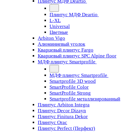
Плинтус МДФ Deartio
Плинтус МДФ Deartio
L-XL
Universal
Цветные
Arbiton Vigo
Алюминиевый уголок
Кварцевый плинтус Fargo
Кварцевый плинтус SPC Alpine floor
МДФ плинтус Smartprofile
МДФ плинтус Smartprofile
Smartprofile 3D wood
SmartProfile Color
SmartProfile Strong
Smartprofile металлизированный
Плинтус Arbiton Integra
Плинтус Decor Dizayn
Плинтус Finitura Dekor
Плинтус Orac
Плинтус Perfect (Перфект)