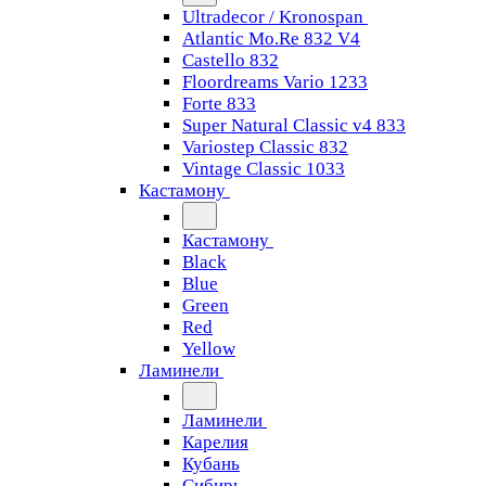
Ultradecor / Kronospan
Atlantic Mo.Re 832 V4
Castello 832
Floordreams Vario 1233
Forte 833
Super Natural Classic v4 833
Variostep Classic 832
Vintage Classic 1033
Кастамону
Кастамону
Black
Blue
Green
Red
Yellow
Ламинели
Ламинели
Карелия
Кубань
Сибирь