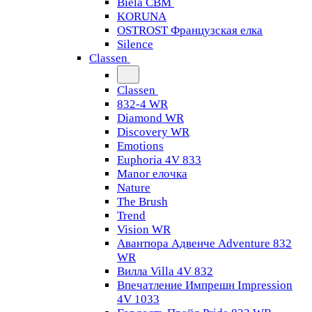
Biela CBM
KORUNA
OSTROST Французская елка
Silence
Classen
Classen
832-4 WR
Diamond WR
Discovery WR
Emotions
Euphoria 4V 833
Manor елочка
Nature
The Brush
Trend
Vision WR
Авантюра Адвенче Adventure 832
WR
Вилла Villa 4V 832
Впечатление Импрешн Impression
4V 1033