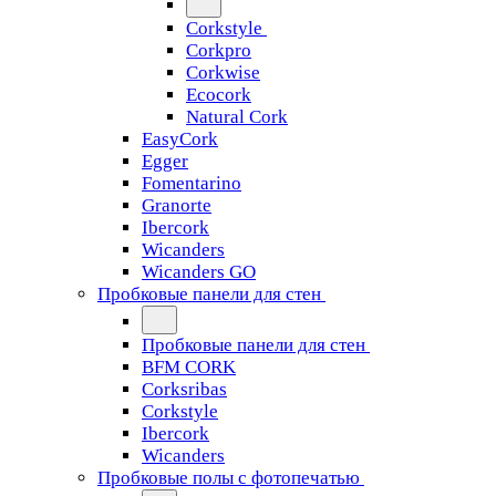
Corkstyle
Corkpro
Corkwise
Ecocork
Natural Cork
EasyCork
Egger
Fomentarino
Granorte
Ibercork
Wicanders
Wicanders GO
Пробковые панели для стен
Пробковые панели для стен
BFM CORK
Corksribas
Corkstyle
Ibercork
Wicanders
Пробковые полы с фотопечатью