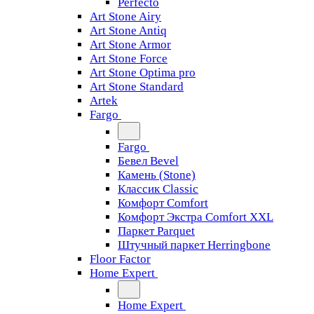
Perfecto
Art Stone Airy
Art Stone Antiq
Art Stone Armor
Art Stone Force
Art Stone Optima pro
Art Stone Standard
Artek
Fargo
Fargo
Бевел Bevel
Камень (Stone)
Классик Classic
Комфорт Comfort
Комфорт Экстра Comfort XXL
Паркет Parquet
Штучный паркет Herringbone
Floor Factor
Home Expert
Home Expert