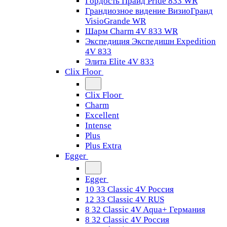
Гордость Прайд Pride 833 WR
Грандиозное видение ВизиоГранд
VisioGrande WR
Шарм Charm 4V 833 WR
Экспедиция Экспедишн Expedition
4V 833
Элита Elite 4V 833
Clix Floor
Clix Floor
Charm
Excellent
Intense
Plus
Plus Extra
Egger
Egger
10 33 Classic 4V Россия
12 33 Classic 4V RUS
8 32 Classic 4V Aqua+ Германия
8 32 Classic 4V Россия