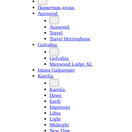
Паркетная доска
Auswood
Auswood
Travel
Travel Herringbone
Golvabia
Golvabia
Maxwood Lodge XL
Intasa Galparquet
Karelia
Karelia
Dawn
Earth
Impressio
Libra
Light
Midnight
New Time