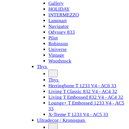
Gallery
HOLIDAY
INTERMEZZO
Laminart
Navigator
Odyssey 833
Pilot
Robinson
Universe
Vintage
Woodstock
Thys
Thys
Herringbone T 1233 V4 - AC6 33
Living T Classic 832 V4 - AC4 32
Living T Embossed 832 V4 - AC4 32
Lounge+ T Embossed 1233 V4 - AC5
33
X-Treme T 1233 V4 - AC5 33
Ultradecor / Kronospan