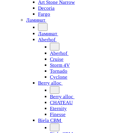
Art Stone Narrow
Decoria
Fargo
Ламинат
Ламинат
Aberhof
Aberhof
Cruise
Storm 4V
Tornado
Сyclone
Berry alloc
Berry alloc
CHATEAU
Eternity
Finesse
Biela CBM