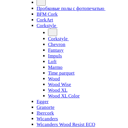
Пробковые полы с фотопечатью
BFM Cork
CorkArt
Corkstyle
Corkstyle
Chevron
Fantasy
Impuls
Loft
Marmo
Time parquet
Wood
Wood Wise
Wood XL
Wood XL Color
Egger
Granorte
Ibercork
Wicanders
Wicanders Wood Resist ECO