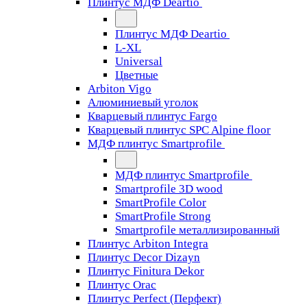
Плинтус МДФ Deartio
Плинтус МДФ Deartio
L-XL
Universal
Цветные
Arbiton Vigo
Алюминиевый уголок
Кварцевый плинтус Fargo
Кварцевый плинтус SPC Alpine floor
МДФ плинтус Smartprofile
МДФ плинтус Smartprofile
Smartprofile 3D wood
SmartProfile Color
SmartProfile Strong
Smartprofile металлизированный
Плинтус Arbiton Integra
Плинтус Decor Dizayn
Плинтус Finitura Dekor
Плинтус Orac
Плинтус Perfect (Перфект)