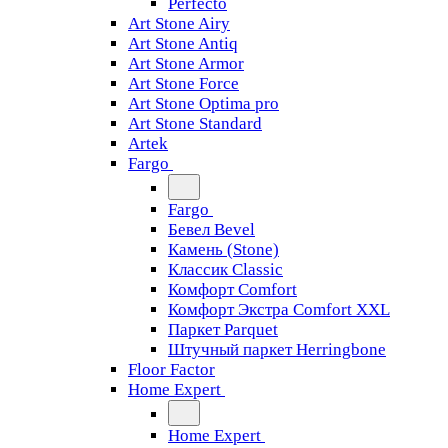
Perfecto
Art Stone Airy
Art Stone Antiq
Art Stone Armor
Art Stone Force
Art Stone Optima pro
Art Stone Standard
Artek
Fargo
Fargo
Бевел Bevel
Камень (Stone)
Классик Classic
Комфорт Comfort
Комфорт Экстра Comfort XXL
Паркет Parquet
Штучный паркет Herringbone
Floor Factor
Home Expert
Home Expert