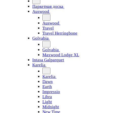
Паркетная доска
Auswood
Auswood
Travel
Travel Herringbone
Golvabia
Golvabia
Maxwood Lodge XL
Intasa Galparquet
Karelia
Karelia
Dawn
Earth
Impressio
Libra
Light
Midnight
New Time