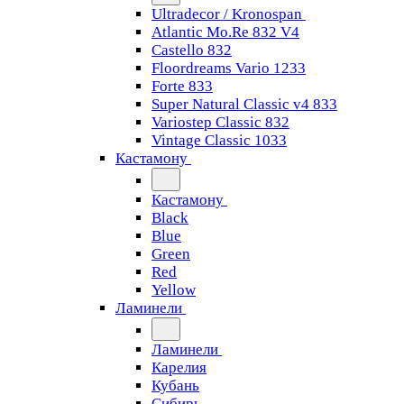
Ultradecor / Kronospan
Atlantic Mo.Re 832 V4
Castello 832
Floordreams Vario 1233
Forte 833
Super Natural Classic v4 833
Variostep Classic 832
Vintage Classic 1033
Кастамону
Кастамону
Black
Blue
Green
Red
Yellow
Ламинели
Ламинели
Карелия
Кубань
Сибирь