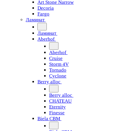
Art Stone Narrow
Decoria
Fargo
Ламинат
Ламинат
Aberhof
Aberhof
Cruise
Storm 4V
Tornado
Сyclone
Berry alloc
Berry alloc
CHATEAU
Eternity
Finesse
Biela CBM