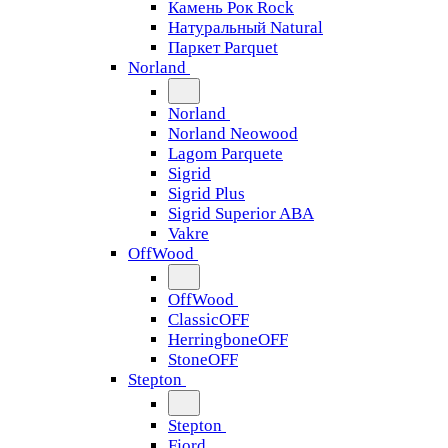
Камень Рок Rock
Натуральный Natural
Паркет Parquet
Norland
Norland
Norland Neowood
Lagom Parquete
Sigrid
Sigrid Plus
Sigrid Superior ABA
Vakre
OffWood
OffWood
ClassicOFF
HerringboneOFF
StoneOFF
Stepton
Stepton
Fjord