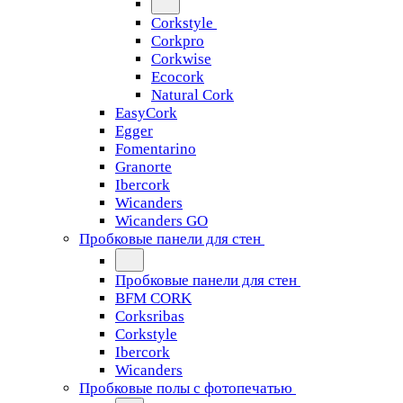
Corkstyle
Corkpro
Corkwise
Ecocork
Natural Cork
EasyCork
Egger
Fomentarino
Granorte
Ibercork
Wicanders
Wicanders GO
Пробковые панели для стен
Пробковые панели для стен
BFM CORK
Corksribas
Corkstyle
Ibercork
Wicanders
Пробковые полы с фотопечатью