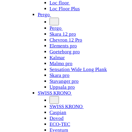
Loc floor
Loc Floor Plus
Pergo
Pergo
Skara 12 pro
Chevron 12 Pro
Elements pro
Goeteborg pro
Kalmar
Malmo pro
Sensation Wide Long Plank
Skara pro
Stavanger pro
Uppsala pro
SWISS KRONO
SWISS KRONO
Caspian
Dovod
ECO-TEC
Eventum