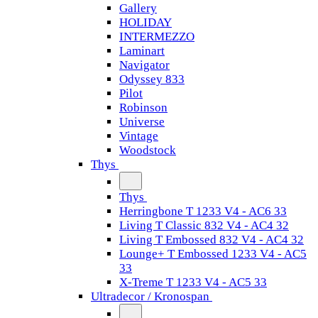
Gallery
HOLIDAY
INTERMEZZO
Laminart
Navigator
Odyssey 833
Pilot
Robinson
Universe
Vintage
Woodstock
Thys
Thys
Herringbone T 1233 V4 - AC6 33
Living T Classic 832 V4 - AC4 32
Living T Embossed 832 V4 - AC4 32
Lounge+ T Embossed 1233 V4 - AC5
33
X-Treme T 1233 V4 - AC5 33
Ultradecor / Kronospan