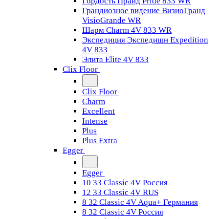
Гордость Прайд Pride 833 WR
Грандиозное видение ВизиоГранд
VisioGrande WR
Шарм Charm 4V 833 WR
Экспедиция Экспедишн Expedition
4V 833
Элита Elite 4V 833
Clix Floor
Clix Floor
Charm
Excellent
Intense
Plus
Plus Extra
Egger
Egger
10 33 Classic 4V Россия
12 33 Classic 4V RUS
8 32 Classic 4V Aqua+ Германия
8 32 Classic 4V Россия