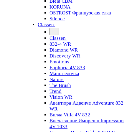
Biela CBM
KORUNA
OSTROST Французская елка
Silence
Classen
Classen
832-4 WR
Diamond WR
Discovery WR
Emotions
Euphoria 4V 833
Manor елочка
Nature
The Brush
Trend
Vision WR
Авантюра Адвенче Adventure 832
WR
Вилла Villa 4V 832
Впечатление Импрешн Impression
4V 1033