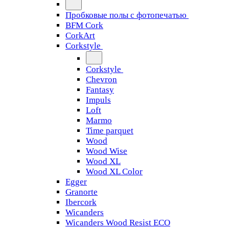
Пробковые полы с фотопечатью
BFM Cork
CorkArt
Corkstyle
Corkstyle
Chevron
Fantasy
Impuls
Loft
Marmo
Time parquet
Wood
Wood Wise
Wood XL
Wood XL Color
Egger
Granorte
Ibercork
Wicanders
Wicanders Wood Resist ECO