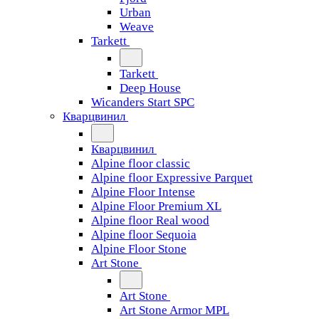
Urban
Weave
Tarkett
Tarkett
Deep House
Wicanders Start SPC
Кварцвинил
Кварцвинил
Alpine floor classic
Alpine floor Expressive Parquet
Alpine Floor Intense
Alpine Floor Premium XL
Alpine floor Real wood
Alpine floor Sequoia
Alpine Floor Stone
Art Stone
Art Stone
Art Stone Armor MPL