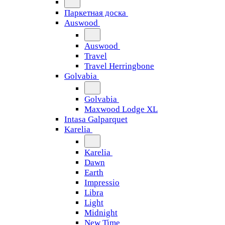
Паркетная доска
Auswood
Auswood
Travel
Travel Herringbone
Golvabia
Golvabia
Maxwood Lodge XL
Intasa Galparquet
Karelia
Karelia
Dawn
Earth
Impressio
Libra
Light
Midnight
New Time