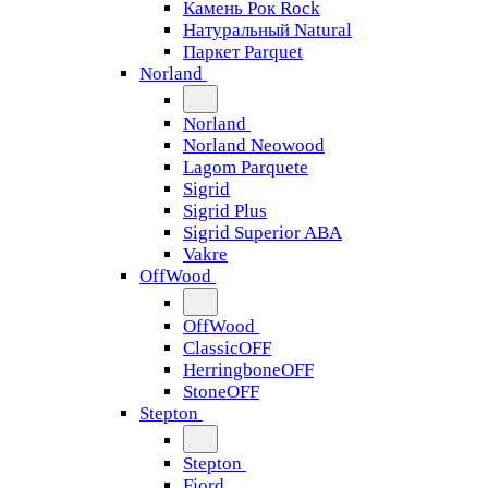
Камень Рок Rock
Натуральный Natural
Паркет Parquet
Norland
Norland
Norland Neowood
Lagom Parquete
Sigrid
Sigrid Plus
Sigrid Superior ABA
Vakre
OffWood
OffWood
ClassicOFF
HerringboneOFF
StoneOFF
Stepton
Stepton
Fjord