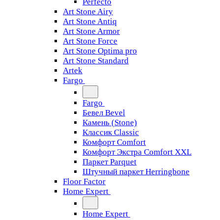
Perfecto
Art Stone Airy
Art Stone Antiq
Art Stone Armor
Art Stone Force
Art Stone Optima pro
Art Stone Standard
Artek
Fargo
Fargo
Бевел Bevel
Камень (Stone)
Классик Classic
Комфорт Comfort
Комфорт Экстра Comfort XXL
Паркет Parquet
Штучный паркет Herringbone
Floor Factor
Home Expert
Home Expert