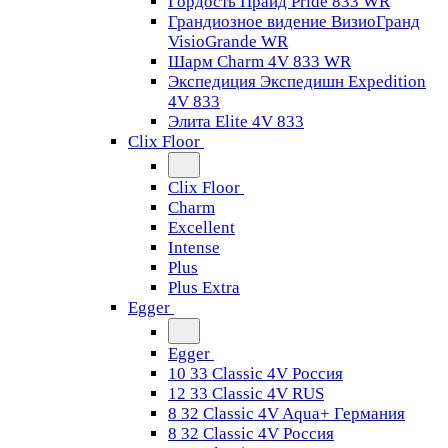
Гордость Прайд Pride 833 WR
Грандиозное видение ВизиоГранд
VisioGrande WR
Шарм Charm 4V 833 WR
Экспедиция Экспедишн Expedition
4V 833
Элита Elite 4V 833
Clix Floor
Clix Floor
Charm
Excellent
Intense
Plus
Plus Extra
Egger
Egger
10 33 Classic 4V Россия
12 33 Classic 4V RUS
8 32 Classic 4V Aqua+ Германия
8 32 Classic 4V Россия