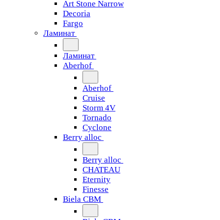
Art Stone Narrow
Decoria
Fargo
Ламинат
Ламинат
Aberhof
Aberhof
Cruise
Storm 4V
Tornado
Сyclone
Berry alloc
Berry alloc
CHATEAU
Eternity
Finesse
Biela CBM