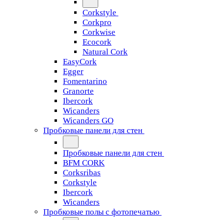
Corkstyle
Corkpro
Corkwise
Ecocork
Natural Cork
EasyCork
Egger
Fomentarino
Granorte
Ibercork
Wicanders
Wicanders GO
Пробковые панели для стен
Пробковые панели для стен
BFM CORK
Corksribas
Corkstyle
Ibercork
Wicanders
Пробковые полы с фотопечатью