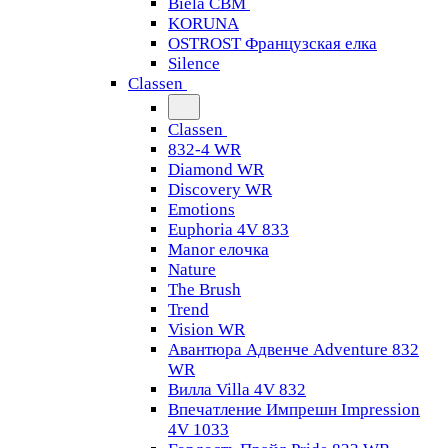
Biela CBM
KORUNA
OSTROST Французская елка
Silence
Classen
Classen
832-4 WR
Diamond WR
Discovery WR
Emotions
Euphoria 4V 833
Manor елочка
Nature
The Brush
Trend
Vision WR
Авантюра Адвенче Adventure 832
WR
Вилла Villa 4V 832
Впечатление Импрешн Impression
4V 1033