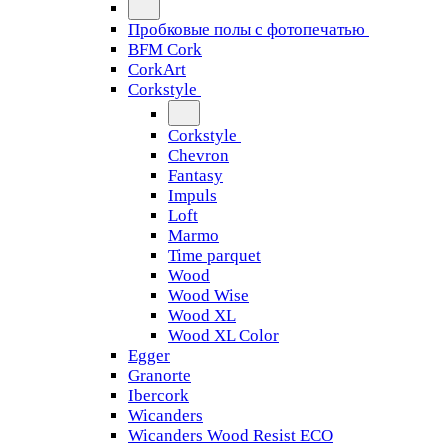
Пробковые полы с фотопечатью
BFM Cork
CorkArt
Corkstyle
Corkstyle
Chevron
Fantasy
Impuls
Loft
Marmo
Time parquet
Wood
Wood Wise
Wood XL
Wood XL Color
Egger
Granorte
Ibercork
Wicanders
Wicanders Wood Resist ECO