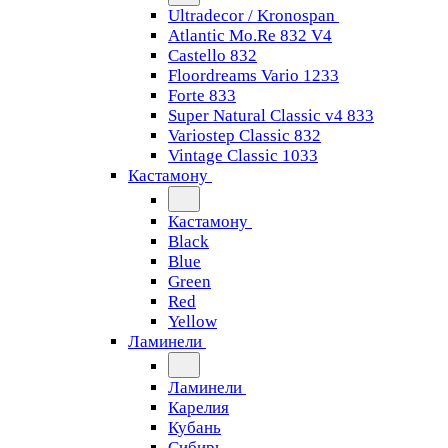
Ultradecor / Kronospan
Atlantic Mo.Re 832 V4
Castello 832
Floordreams Vario 1233
Forte 833
Super Natural Classic v4 833
Variostep Classic 832
Vintage Classic 1033
Кастамону
Кастамону
Black
Blue
Green
Red
Yellow
Ламинели
Ламинели
Карелия
Кубань
Сибирь