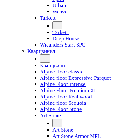
Urban
Weave
Tarkett
Tarkett
Deep House
Wicanders Start SPC
Кварцвинил
Кварцвинил
Alpine floor classic
Alpine floor Expressive Parquet
Alpine Floor Intense
Alpine Floor Premium XL
Alpine floor Real wood
Alpine floor Sequoia
Alpine Floor Stone
Art Stone
Art Stone
Art Stone Armor MPL