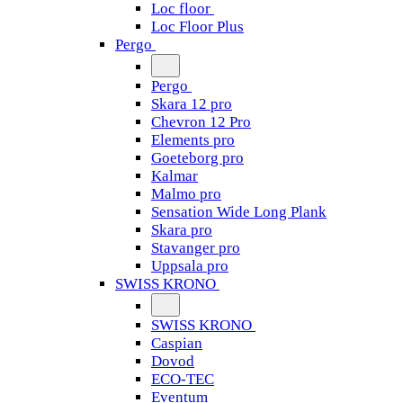
Loc floor
Loc Floor Plus
Pergo
Pergo
Skara 12 pro
Chevron 12 Pro
Elements pro
Goeteborg pro
Kalmar
Malmo pro
Sensation Wide Long Plank
Skara pro
Stavanger pro
Uppsala pro
SWISS KRONO
SWISS KRONO
Caspian
Dovod
ECO-TEC
Eventum