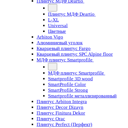
Плинтус МДФ Deartio
Плинтус МДФ Deartio
L-XL
Universal
Цветные
Arbiton Vigo
Алюминиевый уголок
Кварцевый плинтус Fargo
Кварцевый плинтус SPC Alpine floor
МДФ плинтус Smartprofile
МДФ плинтус Smartprofile
Smartprofile 3D wood
SmartProfile Color
SmartProfile Strong
Smartprofile металлизированный
Плинтус Arbiton Integra
Плинтус Decor Dizayn
Плинтус Finitura Dekor
Плинтус Orac
Плинтус Perfect (Перфект)