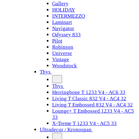
Gallery
HOLIDAY
INTERMEZZO
Laminart
Navigator
Odyssey 833
Pilot
Robinson
Universe
Vintage
Woodstock
Thys
Thys
Herringbone T 1233 V4 - AC6 33
Living T Classic 832 V4 - AC4 32
Living T Embossed 832 V4 - AC4 32
Lounge+ T Embossed 1233 V4 - AC5
33
X-Treme T 1233 V4 - AC5 33
Ultradecor / Kronospan