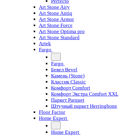
Perfecto
Art Stone Airy
Art Stone Antiq
Art Stone Armor
Art Stone Force
Art Stone Optima pro
Art Stone Standard
Artek
Fargo
Fargo
Бевел Bevel
Камень (Stone)
Классик Classic
Комфорт Comfort
Комфорт Экстра Comfort XXL
Паркет Parquet
Штучный паркет Herringbone
Floor Factor
Home Expert
Home Expert