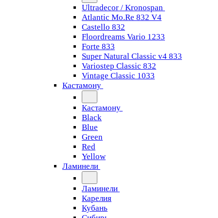
Ultradecor / Kronospan
Atlantic Mo.Re 832 V4
Castello 832
Floordreams Vario 1233
Forte 833
Super Natural Classic v4 833
Variostep Classic 832
Vintage Classic 1033
Кастамону
Кастамону
Black
Blue
Green
Red
Yellow
Ламинели
Ламинели
Карелия
Кубань
Сибирь