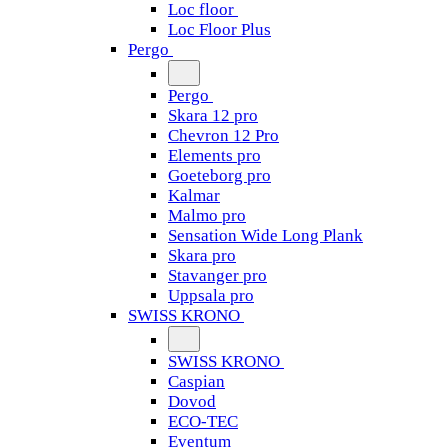
Loc floor
Loc Floor Plus
Pergo
Pergo
Skara 12 pro
Chevron 12 Pro
Elements pro
Goeteborg pro
Kalmar
Malmo pro
Sensation Wide Long Plank
Skara pro
Stavanger pro
Uppsala pro
SWISS KRONO
SWISS KRONO
Caspian
Dovod
ECO-TEC
Eventum