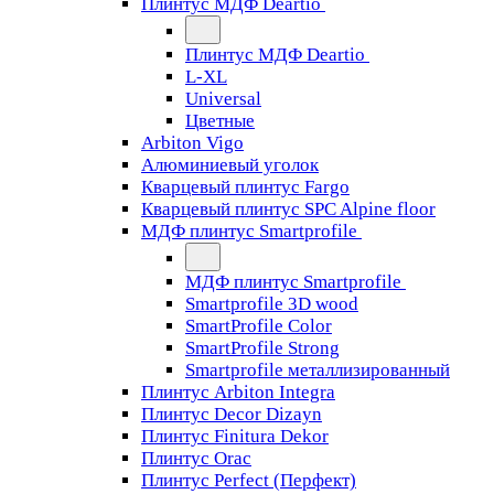
Плинтус МДФ Deartio
Плинтус МДФ Deartio
L-XL
Universal
Цветные
Arbiton Vigo
Алюминиевый уголок
Кварцевый плинтус Fargo
Кварцевый плинтус SPC Alpine floor
МДФ плинтус Smartprofile
МДФ плинтус Smartprofile
Smartprofile 3D wood
SmartProfile Color
SmartProfile Strong
Smartprofile металлизированный
Плинтус Arbiton Integra
Плинтус Decor Dizayn
Плинтус Finitura Dekor
Плинтус Orac
Плинтус Perfect (Перфект)