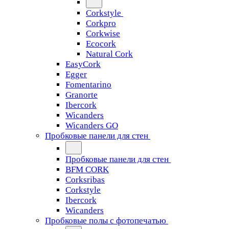
Corkstyle
Corkpro
Corkwise
Ecocork
Natural Cork
EasyCork
Egger
Fomentarino
Granorte
Ibercork
Wicanders
Wicanders GO
Пробковые панели для стен
Пробковые панели для стен
BFM CORK
Corksribas
Corkstyle
Ibercork
Wicanders
Пробковые полы с фотопечатью