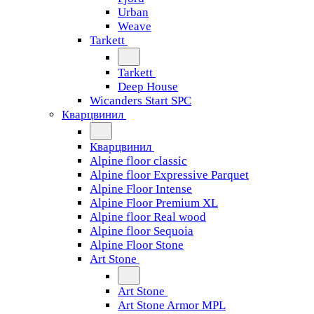
Urban
Weave
Tarkett
Tarkett
Deep House
Wicanders Start SPC
Кварцвинил
Кварцвинил
Alpine floor classic
Alpine floor Expressive Parquet
Alpine Floor Intense
Alpine Floor Premium XL
Alpine floor Real wood
Alpine floor Sequoia
Alpine Floor Stone
Art Stone
Art Stone
Art Stone Armor MPL