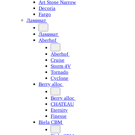
Art Stone Narrow
Decoria
Fargo
Ламинат
Ламинат
Aberhof
Aberhof
Cruise
Storm 4V
Tornado
Сyclone
Berry alloc
Berry alloc
CHATEAU
Eternity
Finesse
Biela CBM