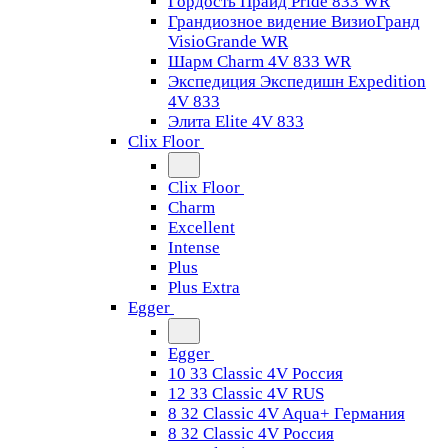
Гордость Прайд Pride 833 WR
Грандиозное видение ВизиоГранд
VisioGrande WR
Шарм Charm 4V 833 WR
Экспедиция Экспедишн Expedition
4V 833
Элита Elite 4V 833
Clix Floor
Clix Floor
Charm
Excellent
Intense
Plus
Plus Extra
Egger
Egger
10 33 Classic 4V Россия
12 33 Classic 4V RUS
8 32 Classic 4V Aqua+ Германия
8 32 Classic 4V Россия