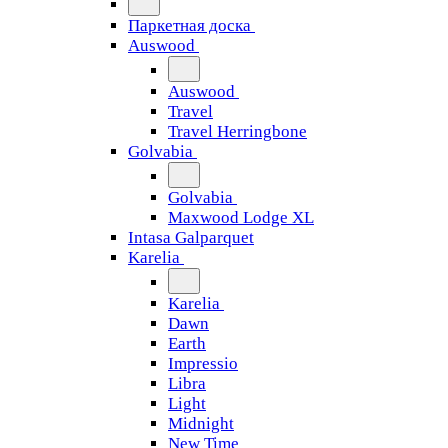
Паркетная доска
Auswood
Auswood
Travel
Travel Herringbone
Golvabia
Golvabia
Maxwood Lodge XL
Intasa Galparquet
Karelia
Karelia
Dawn
Earth
Impressio
Libra
Light
Midnight
New Time