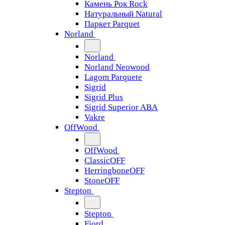
Камень Рок Rock
Натуральный Natural
Паркет Parquet
Norland
Norland
Norland Neowood
Lagom Parquete
Sigrid
Sigrid Plus
Sigrid Superior ABA
Vakre
OffWood
OffWood
ClassicOFF
HerringboneOFF
StoneOFF
Stepton
Stepton
Fjord