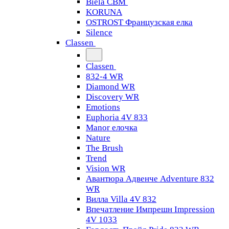
Biela CBM
KORUNA
OSTROST Французская елка
Silence
Classen
Classen
832-4 WR
Diamond WR
Discovery WR
Emotions
Euphoria 4V 833
Manor елочка
Nature
The Brush
Trend
Vision WR
Авантюра Адвенче Adventure 832
WR
Вилла Villa 4V 832
Впечатление Импрешн Impression
4V 1033