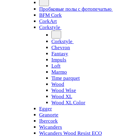
Пробковые полы с фотопечатью
BFM Cork
CorkArt
Corkstyle
Corkstyle
Chevron
Fantasy
Impuls
Loft
Marmo
Time parquet
Wood
Wood Wise
Wood XL
Wood XL Color
Egger
Granorte
Ibercork
Wicanders
Wicanders Wood Resist ECO