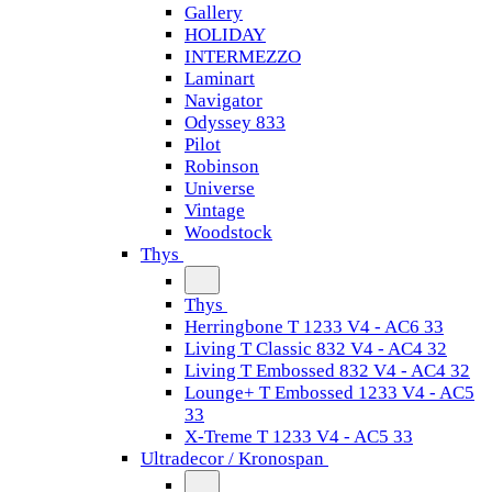
Gallery
HOLIDAY
INTERMEZZO
Laminart
Navigator
Odyssey 833
Pilot
Robinson
Universe
Vintage
Woodstock
Thys
Thys
Herringbone T 1233 V4 - AC6 33
Living T Classic 832 V4 - AC4 32
Living T Embossed 832 V4 - AC4 32
Lounge+ T Embossed 1233 V4 - AC5
33
X-Treme T 1233 V4 - AC5 33
Ultradecor / Kronospan