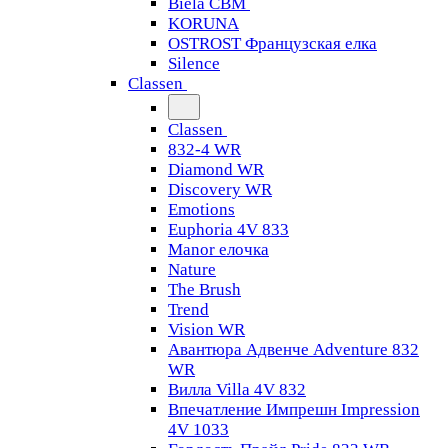
Biela CBM
KORUNA
OSTROST Французская елка
Silence
Classen
Classen
832-4 WR
Diamond WR
Discovery WR
Emotions
Euphoria 4V 833
Manor елочка
Nature
The Brush
Trend
Vision WR
Авантюра Адвенче Adventure 832
WR
Вилла Villa 4V 832
Впечатление Импрешн Impression
4V 1033