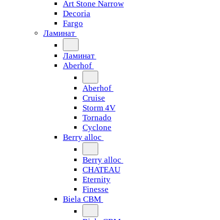
Art Stone Narrow
Decoria
Fargo
Ламинат
Ламинат
Aberhof
Aberhof
Cruise
Storm 4V
Tornado
Сyclone
Berry alloc
Berry alloc
CHATEAU
Eternity
Finesse
Biela CBM