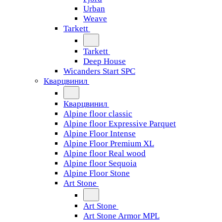
Urban
Weave
Tarkett
Tarkett
Deep House
Wicanders Start SPC
Кварцвинил
Кварцвинил
Alpine floor classic
Alpine floor Expressive Parquet
Alpine Floor Intense
Alpine Floor Premium XL
Alpine floor Real wood
Alpine floor Sequoia
Alpine Floor Stone
Art Stone
Art Stone
Art Stone Armor MPL