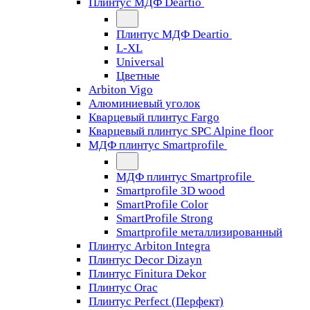
Плинтус МДФ Deartio
Плинтус МДФ Deartio
L-XL
Universal
Цветные
Arbiton Vigo
Алюминиевый уголок
Кварцевый плинтус Fargo
Кварцевый плинтус SPC Alpine floor
МДФ плинтус Smartprofile
МДФ плинтус Smartprofile
Smartprofile 3D wood
SmartProfile Color
SmartProfile Strong
Smartprofile металлизированный
Плинтус Arbiton Integra
Плинтус Decor Dizayn
Плинтус Finitura Dekor
Плинтус Orac
Плинтус Perfect (Перфект)