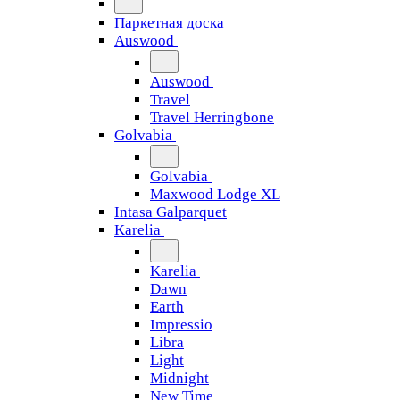
Паркетная доска
Auswood
Auswood
Travel
Travel Herringbone
Golvabia
Golvabia
Maxwood Lodge XL
Intasa Galparquet
Karelia
Karelia
Dawn
Earth
Impressio
Libra
Light
Midnight
New Time