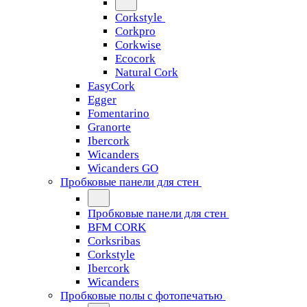
Corkstyle
Corkpro
Corkwise
Ecocork
Natural Cork
EasyCork
Egger
Fomentarino
Granorte
Ibercork
Wicanders
Wicanders GO
Пробковые панели для стен
Пробковые панели для стен
BFM CORK
Corksribas
Corkstyle
Ibercork
Wicanders
Пробковые полы с фотопечатью