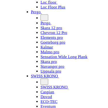
Loc floor
Loc Floor Plus
Pergo
Pergo
Skara 12 pro
Chevron 12 Pro
Elements pro
Goeteborg pro
Kalmar
Malmo pro
Sensation Wide Long Plank
Skara pro
Stavanger pro
Uppsala pro
SWISS KRONO
SWISS KRONO
Caspian
Dovod
ECO-TEC
Eventum