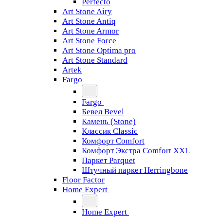
Perfecto
Art Stone Airy
Art Stone Antiq
Art Stone Armor
Art Stone Force
Art Stone Optima pro
Art Stone Standard
Artek
Fargo
Fargo
Бевел Bevel
Камень (Stone)
Классик Classic
Комфорт Comfort
Комфорт Экстра Comfort XXL
Паркет Parquet
Штучный паркет Herringbone
Floor Factor
Home Expert
Home Expert