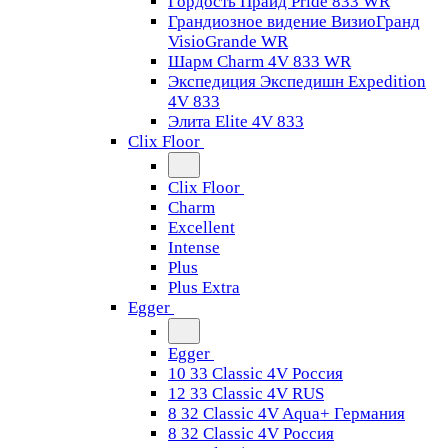
Гордость Прайд Pride 833 WR
Грандиозное видение ВизиоГранд
VisioGrande WR
Шарм Charm 4V 833 WR
Экспедиция Экспедишн Expedition
4V 833
Элита Elite 4V 833
Clix Floor
Clix Floor
Charm
Excellent
Intense
Plus
Plus Extra
Egger
Egger
10 33 Classic 4V Россия
12 33 Classic 4V RUS
8 32 Classic 4V Aqua+ Германия
8 32 Classic 4V Россия