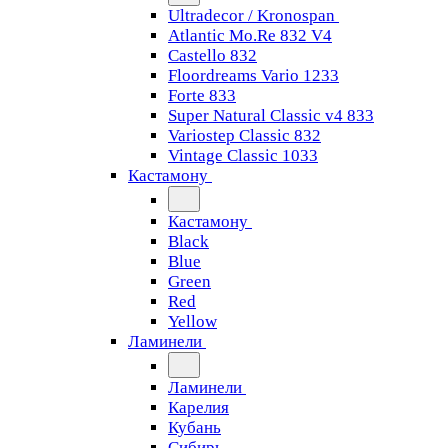
Ultradecor / Kronospan
Atlantic Mo.Re 832 V4
Castello 832
Floordreams Vario 1233
Forte 833
Super Natural Classic v4 833
Variostep Classic 832
Vintage Classic 1033
Кастамону
Кастамону
Black
Blue
Green
Red
Yellow
Ламинели
Ламинели
Карелия
Кубань
Сибирь