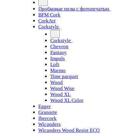
Пробковые полы с фотопечатью
BFM Cork
CorkArt
Corkstyle
Corkstyle
Chevron
Fantasy
Impuls
Loft
Marmo
Time parquet
Wood
Wood Wise
Wood XL
Wood XL Color
Egger
Granorte
Ibercork
Wicanders
Wicanders Wood Resist ECO