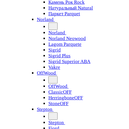
Камень Рок Rock
Натуральный Natural
Паркет Parquet
Norland
Norland
Norland Neowood
Lagom Parquete
Sigrid
Sigrid Plus
Sigrid Superior ABA
Vakre
OffWood
OffWood
ClassicOFF
HerringboneOFF
StoneOFF
Stepton
Stepton
Fjord