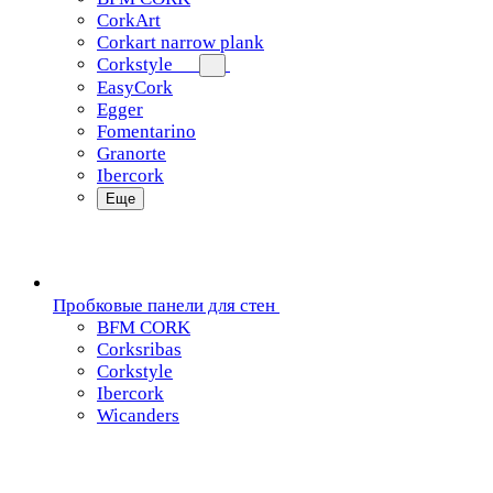
CorkArt
Corkart narrow plank
Corkstyle
EasyCork
Egger
Fomentarino
Granorte
Ibercork
Еще
Пробковые панели для стен
BFM CORK
Corksribas
Corkstyle
Ibercork
Wicanders