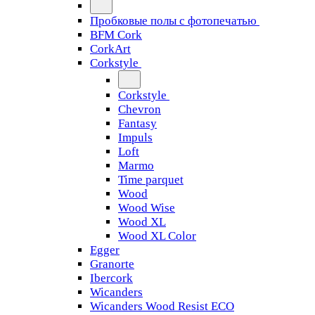
Пробковые полы с фотопечатью
BFM Cork
CorkArt
Corkstyle
Corkstyle
Chevron
Fantasy
Impuls
Loft
Marmo
Time parquet
Wood
Wood Wise
Wood XL
Wood XL Color
Egger
Granorte
Ibercork
Wicanders
Wicanders Wood Resist ECO