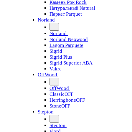
Камень Рок Rock
Натуральный Natural
Паркет Parquet
Norland
Norland
Norland Neowood
Lagom Parquete
Sigrid
Sigrid Plus
Sigrid Superior ABA
Vakre
OffWood
OffWood
ClassicOFF
HerringboneOFF
StoneOFF
Stepton
Stepton
Fjord