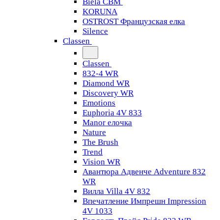
Biela CBM
KORUNA
OSTROST Французская елка
Silence
Classen
Classen
832-4 WR
Diamond WR
Discovery WR
Emotions
Euphoria 4V 833
Manor елочка
Nature
The Brush
Trend
Vision WR
Авантюра Адвенче Adventure 832
WR
Вилла Villa 4V 832
Впечатление Импрешн Impression
4V 1033