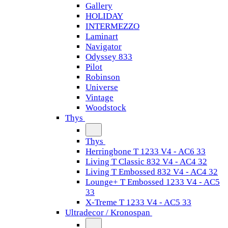
Gallery
HOLIDAY
INTERMEZZO
Laminart
Navigator
Odyssey 833
Pilot
Robinson
Universe
Vintage
Woodstock
Thys
Thys
Herringbone T 1233 V4 - AC6 33
Living T Classic 832 V4 - AC4 32
Living T Embossed 832 V4 - AC4 32
Lounge+ T Embossed 1233 V4 - AC5
33
X-Treme T 1233 V4 - AC5 33
Ultradecor / Kronospan