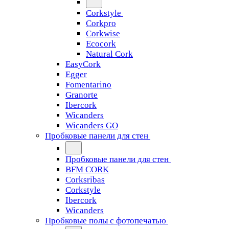
Corkstyle
Corkpro
Corkwise
Ecocork
Natural Cork
EasyCork
Egger
Fomentarino
Granorte
Ibercork
Wicanders
Wicanders GO
Пробковые панели для стен
Пробковые панели для стен
BFM CORK
Corksribas
Corkstyle
Ibercork
Wicanders
Пробковые полы с фотопечатью