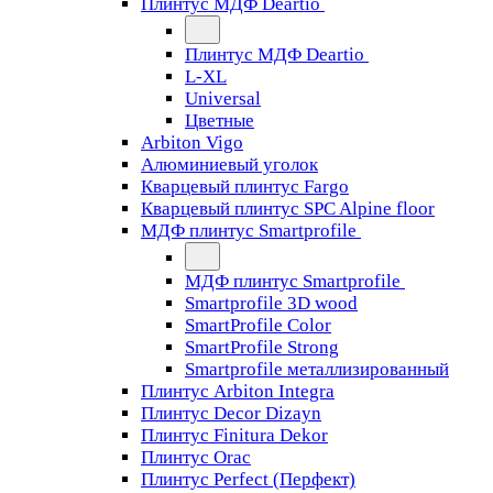
Плинтус МДФ Deartio
Плинтус МДФ Deartio
L-XL
Universal
Цветные
Arbiton Vigo
Алюминиевый уголок
Кварцевый плинтус Fargo
Кварцевый плинтус SPC Alpine floor
МДФ плинтус Smartprofile
МДФ плинтус Smartprofile
Smartprofile 3D wood
SmartProfile Color
SmartProfile Strong
Smartprofile металлизированный
Плинтус Arbiton Integra
Плинтус Decor Dizayn
Плинтус Finitura Dekor
Плинтус Orac
Плинтус Perfect (Перфект)