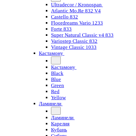
Ultradecor / Kronospan
Atlantic Mo.Re 832 V4
Castello 832
Floordreams Vario 1233
Forte 833
Super Natural Classic v4 833
Variostep Classic 832
Vintage Classic 1033
Кастамону
Кастамону
Black
Blue
Green
Red
Yellow
Ламинели
Ламинели
Карелия
Кубань
Сибирь