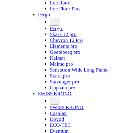
Loc floor
Loc Floor Plus
Pergo
Pergo
Skara 12 pro
Chevron 12 Pro
Elements pro
Goeteborg pro
Kalmar
Malmo pro
Sensation Wide Long Plank
Skara pro
Stavanger pro
Uppsala pro
SWISS KRONO
SWISS KRONO
Caspian
Dovod
ECO-TEC
Eventum