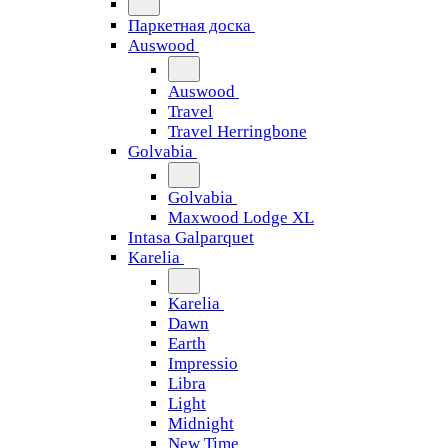
Паркетная доска
Auswood
Auswood
Travel
Travel Herringbone
Golvabia
Golvabia
Maxwood Lodge XL
Intasa Galparquet
Karelia
Karelia
Dawn
Earth
Impressio
Libra
Light
Midnight
New Time