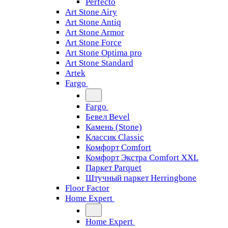
Perfecto
Art Stone Airy
Art Stone Antiq
Art Stone Armor
Art Stone Force
Art Stone Optima pro
Art Stone Standard
Artek
Fargo
Fargo
Бевел Bevel
Камень (Stone)
Классик Classic
Комфорт Comfort
Комфорт Экстра Comfort XXL
Паркет Parquet
Штучный паркет Herringbone
Floor Factor
Home Expert
Home Expert