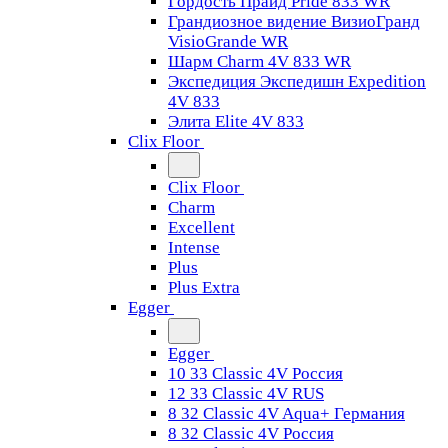
Гордость Прайд Pride 833 WR
Грандиозное видение ВизиоГранд
VisioGrande WR
Шарм Charm 4V 833 WR
Экспедиция Экспедишн Expedition
4V 833
Элита Elite 4V 833
Clix Floor
Clix Floor
Charm
Excellent
Intense
Plus
Plus Extra
Egger
Egger
10 33 Classic 4V Россия
12 33 Classic 4V RUS
8 32 Classic 4V Aqua+ Германия
8 32 Classic 4V Россия