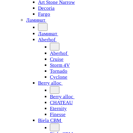
Art Stone Narrow
Decoria
Fargo
Ламинат
Ламинат
Aberhof
Aberhof
Cruise
Storm 4V
Tornado
Сyclone
Berry alloc
Berry alloc
CHATEAU
Eternity
Finesse
Biela CBM