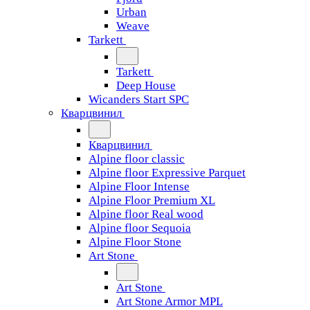
Urban
Weave
Tarkett
Tarkett
Deep House
Wicanders Start SPC
Кварцвинил
Кварцвинил
Alpine floor classic
Alpine floor Expressive Parquet
Alpine Floor Intense
Alpine Floor Premium XL
Alpine floor Real wood
Alpine floor Sequoia
Alpine Floor Stone
Art Stone
Art Stone
Art Stone Armor MPL