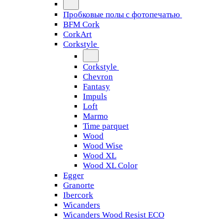
Пробковые полы с фотопечатью
BFM Cork
CorkArt
Corkstyle
Corkstyle
Chevron
Fantasy
Impuls
Loft
Marmo
Time parquet
Wood
Wood Wise
Wood XL
Wood XL Color
Egger
Granorte
Ibercork
Wicanders
Wicanders Wood Resist ECO