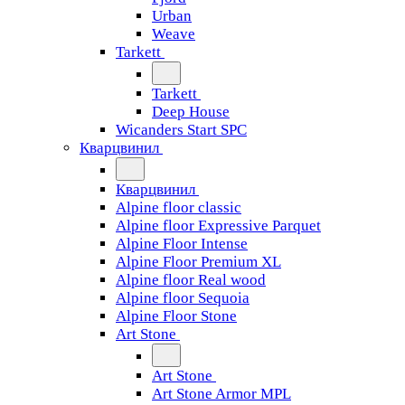
Urban
Weave
Tarkett
Tarkett
Deep House
Wicanders Start SPC
Кварцвинил
Кварцвинил
Alpine floor classic
Alpine floor Expressive Parquet
Alpine Floor Intense
Alpine Floor Premium XL
Alpine floor Real wood
Alpine floor Sequoia
Alpine Floor Stone
Art Stone
Art Stone
Art Stone Armor MPL