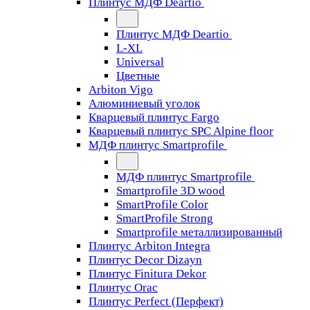
Плинтус МДФ Deartio
Плинтус МДФ Deartio
L-XL
Universal
Цветные
Arbiton Vigo
Алюминиевый уголок
Кварцевый плинтус Fargo
Кварцевый плинтус SPC Alpine floor
МДФ плинтус Smartprofile
МДФ плинтус Smartprofile
Smartprofile 3D wood
SmartProfile Color
SmartProfile Strong
Smartprofile металлизированный
Плинтус Arbiton Integra
Плинтус Decor Dizayn
Плинтус Finitura Dekor
Плинтус Orac
Плинтус Perfect (Перфект)