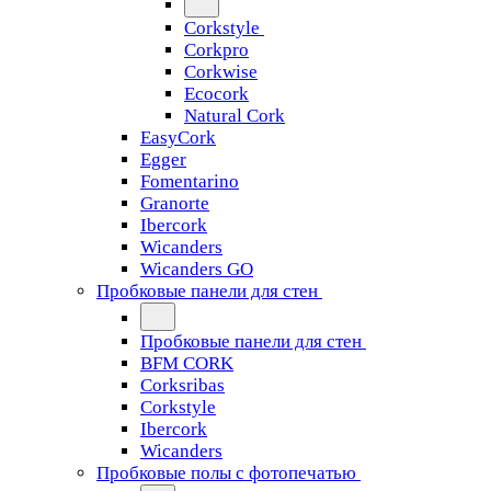
Corkstyle
Corkpro
Corkwise
Ecocork
Natural Cork
EasyCork
Egger
Fomentarino
Granorte
Ibercork
Wicanders
Wicanders GO
Пробковые панели для стен
Пробковые панели для стен
BFM CORK
Corksribas
Corkstyle
Ibercork
Wicanders
Пробковые полы с фотопечатью