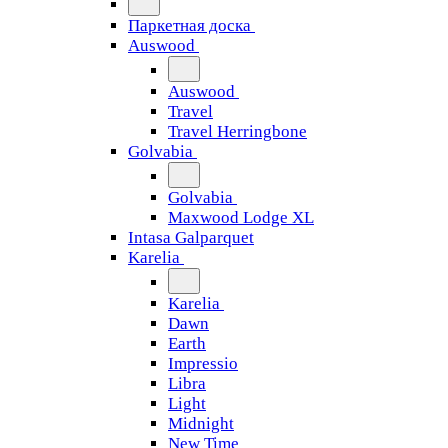
Паркетная доска
Auswood
Auswood
Travel
Travel Herringbone
Golvabia
Golvabia
Maxwood Lodge XL
Intasa Galparquet
Karelia
Karelia
Dawn
Earth
Impressio
Libra
Light
Midnight
New Time