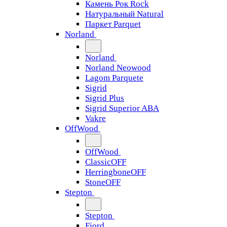
Камень Рок Rock
Натуральный Natural
Паркет Parquet
Norland
Norland
Norland Neowood
Lagom Parquete
Sigrid
Sigrid Plus
Sigrid Superior ABA
Vakre
OffWood
OffWood
ClassicOFF
HerringboneOFF
StoneOFF
Stepton
Stepton
Fjord