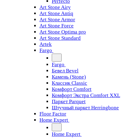
Perfecto
Art Stone Airy
Art Stone Antiq
Art Stone Armor
Art Stone Force
Art Stone Optima pro
Art Stone Standard
Artek
Fargo
Fargo
Бевел Bevel
Камень (Stone)
Классик Classic
Комфорт Comfort
Комфорт Экстра Comfort XXL
Паркет Parquet
Штучный паркет Herringbone
Floor Factor
Home Expert
Home Expert