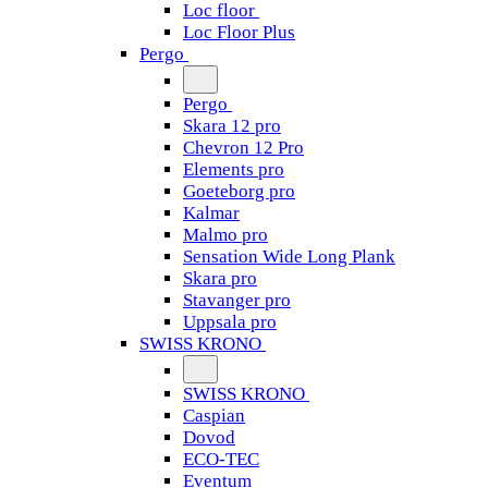
Loc floor
Loc Floor Plus
Pergo
Pergo
Skara 12 pro
Chevron 12 Pro
Elements pro
Goeteborg pro
Kalmar
Malmo pro
Sensation Wide Long Plank
Skara pro
Stavanger pro
Uppsala pro
SWISS KRONO
SWISS KRONO
Caspian
Dovod
ECO-TEC
Eventum