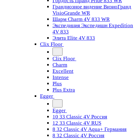
Гордость Прайд Pride 833 WR
Грандиозное видение ВизиоГранд
VisioGrande WR
Шарм Charm 4V 833 WR
Экспедиция Экспедишн Expedition
4V 833
Элита Elite 4V 833
Clix Floor
Clix Floor
Charm
Excellent
Intense
Plus
Plus Extra
Egger
Egger
10 33 Classic 4V Россия
12 33 Classic 4V RUS
8 32 Classic 4V Aqua+ Германия
8 32 Classic 4V Россия