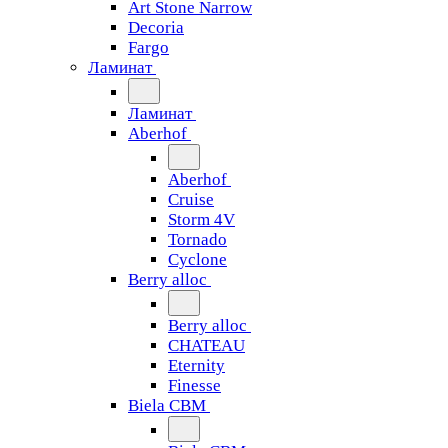
Art Stone Narrow
Decoria
Fargo
Ламинат
Ламинат
Aberhof
Aberhof
Cruise
Storm 4V
Tornado
Сyclone
Berry alloc
Berry alloc
CHATEAU
Eternity
Finesse
Biela CBM