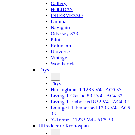
Gallery
HOLIDAY
INTERMEZZO
Laminart
Navigator
Odyssey 833
Pilot
Robinson
Universe
Vintage
Woodstock
Thys
Thys
Herringbone T 1233 V4 - AC6 33
Living T Classic 832 V4 - AC4 32
Living T Embossed 832 V4 - AC4 32
Lounge+ T Embossed 1233 V4 - AC5
33
X-Treme T 1233 V4 - AC5 33
Ultradecor / Kronospan