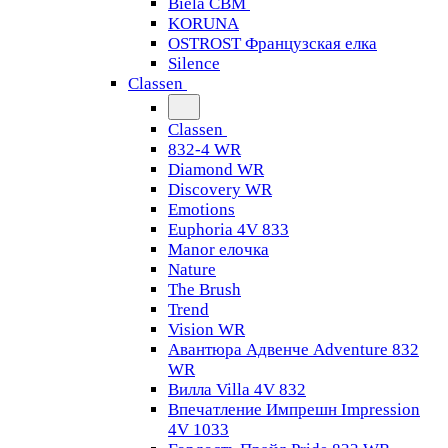
Biela CBM
KORUNA
OSTROST Французская елка
Silence
Classen
Classen
832-4 WR
Diamond WR
Discovery WR
Emotions
Euphoria 4V 833
Manor елочка
Nature
The Brush
Trend
Vision WR
Авантюра Адвенче Adventure 832
WR
Вилла Villa 4V 832
Впечатление Импрешн Impression
4V 1033