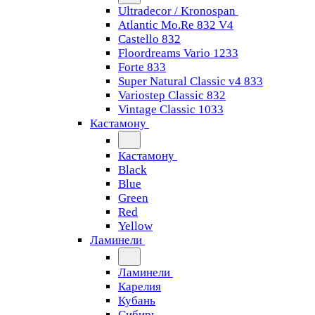
Ultradecor / Kronospan
Atlantic Mo.Re 832 V4
Castello 832
Floordreams Vario 1233
Forte 833
Super Natural Classic v4 833
Variostep Classic 832
Vintage Classic 1033
Кастамону
Кастамону
Black
Blue
Green
Red
Yellow
Ламинели
Ламинели
Карелия
Кубань
Сибирь