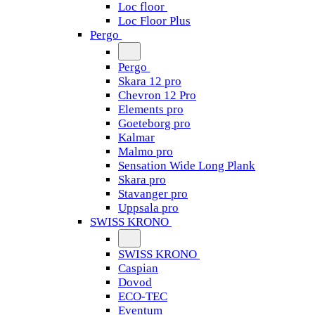
Loc floor
Loc Floor Plus
Pergo
Pergo
Skara 12 pro
Chevron 12 Pro
Elements pro
Goeteborg pro
Kalmar
Malmo pro
Sensation Wide Long Plank
Skara pro
Stavanger pro
Uppsala pro
SWISS KRONO
SWISS KRONO
Caspian
Dovod
ECO-TEC
Eventum