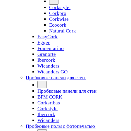
Corkstyle
Corkpro
Corkwise
Ecocork
Natural Cork
EasyCork
Egger
Fomentarino
Granorte
Ibercork
Wicanders
Wicanders GO
Пробковые панели для стен
Пробковые панели для стен
BFM CORK
Corksribas
Corkstyle
Ibercork
Wicanders
Пробковые полы с фотопечатью