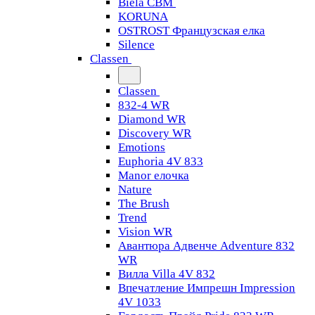
Biela CBM
KORUNA
OSTROST Французская елка
Silence
Classen
Classen
832-4 WR
Diamond WR
Discovery WR
Emotions
Euphoria 4V 833
Manor елочка
Nature
The Brush
Trend
Vision WR
Авантюра Адвенче Adventure 832
WR
Вилла Villa 4V 832
Впечатление Импрешн Impression
4V 1033