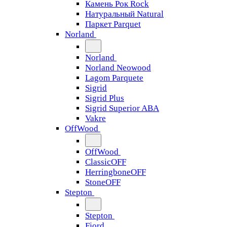
Камень Рок Rock
Натуральный Natural
Паркет Parquet
Norland
Norland
Norland Neowood
Lagom Parquete
Sigrid
Sigrid Plus
Sigrid Superior ABA
Vakre
OffWood
OffWood
ClassicOFF
HerringboneOFF
StoneOFF
Stepton
Stepton
Fjord