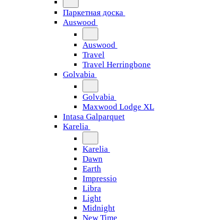
Паркетная доска
Auswood
Auswood
Travel
Travel Herringbone
Golvabia
Golvabia
Maxwood Lodge XL
Intasa Galparquet
Karelia
Karelia
Dawn
Earth
Impressio
Libra
Light
Midnight
New Time