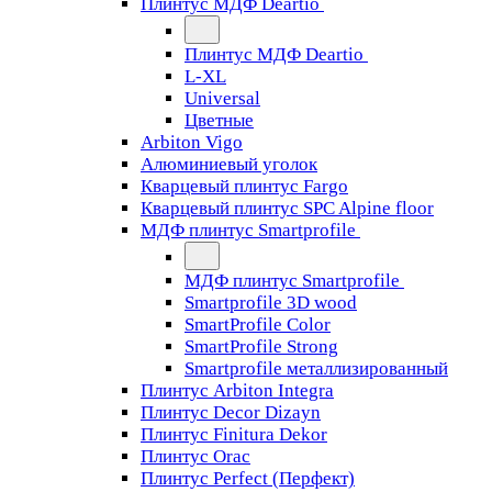
Плинтус МДФ Deartio
Плинтус МДФ Deartio
L-XL
Universal
Цветные
Arbiton Vigo
Алюминиевый уголок
Кварцевый плинтус Fargo
Кварцевый плинтус SPC Alpine floor
МДФ плинтус Smartprofile
МДФ плинтус Smartprofile
Smartprofile 3D wood
SmartProfile Color
SmartProfile Strong
Smartprofile металлизированный
Плинтус Arbiton Integra
Плинтус Decor Dizayn
Плинтус Finitura Dekor
Плинтус Orac
Плинтус Perfect (Перфект)