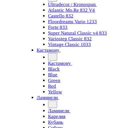
Ultradecor / Kronospan
Atlantic Mo.Re 832 V4
Castello 832
Floordreams Vario 1233
Forte 833
Super Natural Classic v4 833
Variostep Classic 832
Vintage Classic 1033
Кастамону
Кастамону
Black
Blue
Green
Red
Yellow
Ламинели
Ламинели
Карелия
Кубань
Сибирь