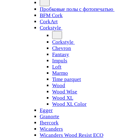
Пробковые полы с фотопечатью
BFM Cork
CorkArt
Corkstyle
Corkstyle
Chevron
Fantasy
Impuls
Loft
Marmo
Time parquet
Wood
Wood Wise
Wood XL
Wood XL Color
Egger
Granorte
Ibercork
Wicanders
Wicanders Wood Resist ECO