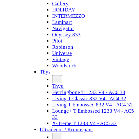
Gallery
HOLIDAY
INTERMEZZO
Laminart
Navigator
Odyssey 833
Pilot
Robinson
Universe
Vintage
Woodstock
Thys
Thys
Herringbone T 1233 V4 - AC6 33
Living T Classic 832 V4 - AC4 32
Living T Embossed 832 V4 - AC4 32
Lounge+ T Embossed 1233 V4 - AC5
33
X-Treme T 1233 V4 - AC5 33
Ultradecor / Kronospan