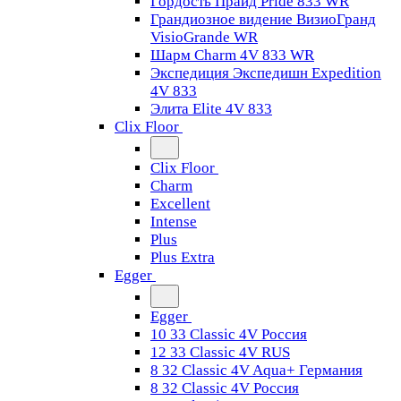
Гордость Прайд Pride 833 WR
Грандиозное видение ВизиоГранд
VisioGrande WR
Шарм Charm 4V 833 WR
Экспедиция Экспедишн Expedition
4V 833
Элита Elite 4V 833
Clix Floor
Clix Floor
Charm
Excellent
Intense
Plus
Plus Extra
Egger
Egger
10 33 Classic 4V Россия
12 33 Classic 4V RUS
8 32 Classic 4V Aqua+ Германия
8 32 Classic 4V Россия