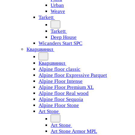
Urban
Weave
Tarkett
Tarkett
Deep House
Wicanders Start SPC
Кварцвинил
Кварцвинил
Alpine floor classic
Alpine floor Expressive Parquet
Alpine Floor Intense
Alpine Floor Premium XL
Alpine floor Real wood
Alpine floor Sequoia
Alpine Floor Stone
Art Stone
Art Stone
Art Stone Armor MPL