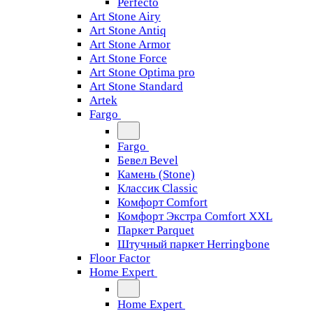
Perfecto
Art Stone Airy
Art Stone Antiq
Art Stone Armor
Art Stone Force
Art Stone Optima pro
Art Stone Standard
Artek
Fargo
Fargo
Бевел Bevel
Камень (Stone)
Классик Classic
Комфорт Comfort
Комфорт Экстра Comfort XXL
Паркет Parquet
Штучный паркет Herringbone
Floor Factor
Home Expert
Home Expert