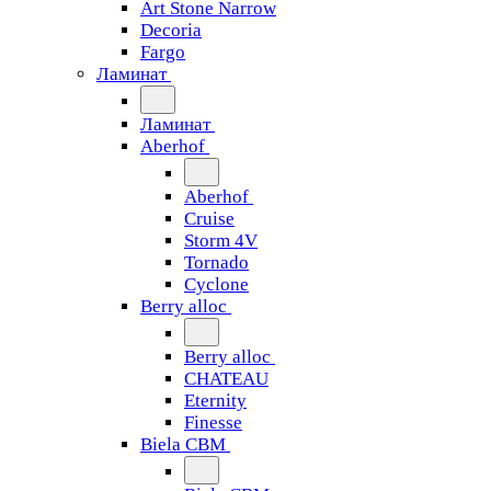
Art Stone Narrow
Decoria
Fargo
Ламинат
Ламинат
Aberhof
Aberhof
Cruise
Storm 4V
Tornado
Сyclone
Berry alloc
Berry alloc
CHATEAU
Eternity
Finesse
Biela CBM