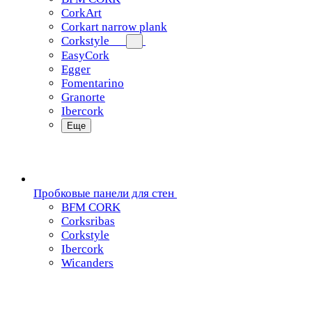
CorkArt
Corkart narrow plank
Corkstyle
EasyCork
Egger
Fomentarino
Granorte
Ibercork
Еще
Пробковые панели для стен
BFM CORK
Corksribas
Corkstyle
Ibercork
Wicanders