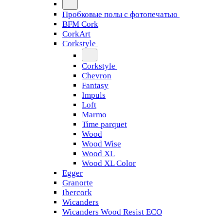
Пробковые полы с фотопечатью
BFM Cork
CorkArt
Corkstyle
Corkstyle
Chevron
Fantasy
Impuls
Loft
Marmo
Time parquet
Wood
Wood Wise
Wood XL
Wood XL Color
Egger
Granorte
Ibercork
Wicanders
Wicanders Wood Resist ECO