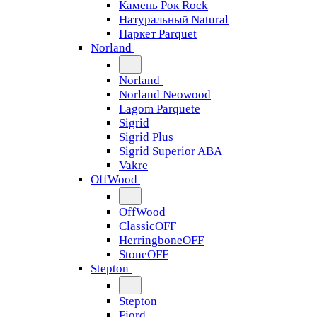
Камень Рок Rock
Натуральный Natural
Паркет Parquet
Norland
Norland
Norland Neowood
Lagom Parquete
Sigrid
Sigrid Plus
Sigrid Superior ABA
Vakre
OffWood
OffWood
ClassicOFF
HerringboneOFF
StoneOFF
Stepton
Stepton
Fjord