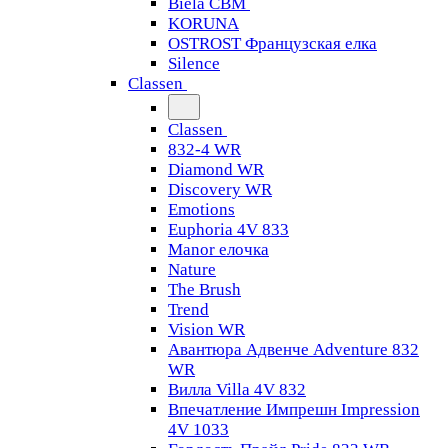
Biela CBM
KORUNA
OSTROST Французская елка
Silence
Classen
Classen
832-4 WR
Diamond WR
Discovery WR
Emotions
Euphoria 4V 833
Manor елочка
Nature
The Brush
Trend
Vision WR
Авантюра Адвенче Adventure 832
WR
Вилла Villa 4V 832
Впечатление Импрешн Impression
4V 1033