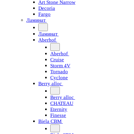
Art Stone Narrow
Decoria
Fargo
Ламинат
Ламинат
Aberhof
Aberhof
Cruise
Storm 4V
Tornado
Сyclone
Berry alloc
Berry alloc
CHATEAU
Eternity
Finesse
Biela CBM