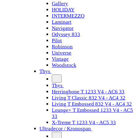
Gallery
HOLIDAY
INTERMEZZO
Laminart
Navigator
Odyssey 833
Pilot
Robinson
Universe
Vintage
Woodstock
Thys
Thys
Herringbone T 1233 V4 - AC6 33
Living T Classic 832 V4 - AC4 32
Living T Embossed 832 V4 - AC4 32
Lounge+ T Embossed 1233 V4 - AC5
33
X-Treme T 1233 V4 - AC5 33
Ultradecor / Kronospan