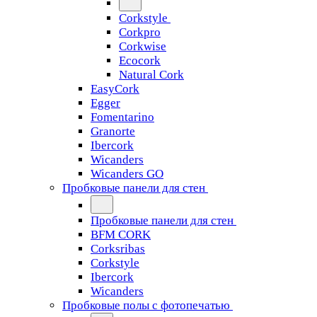
Corkstyle
Corkpro
Corkwise
Ecocork
Natural Cork
EasyCork
Egger
Fomentarino
Granorte
Ibercork
Wicanders
Wicanders GO
Пробковые панели для стен
Пробковые панели для стен
BFM CORK
Corksribas
Corkstyle
Ibercork
Wicanders
Пробковые полы с фотопечатью