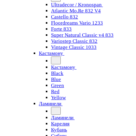
Ultradecor / Kronospan
Atlantic Mo.Re 832 V4
Castello 832
Floordreams Vario 1233
Forte 833
Super Natural Classic v4 833
Variostep Classic 832
Vintage Classic 1033
Кастамону
Кастамону
Black
Blue
Green
Red
Yellow
Ламинели
Ламинели
Карелия
Кубань
Сибирь