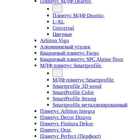
Плинтус МДФ Deartio
Плинтус МДФ Deartio
L-XL
Universal
Цветные
Arbiton Vigo
Алюминиевый уголок
Кварцевый плинтус Fargo
Кварцевый плинтус SPC Alpine floor
МДФ плинтус Smartprofile
МДФ плинтус Smartprofile
Smartprofile 3D wood
SmartProfile Color
SmartProfile Strong
Smartprofile металлизированный
Плинтус Arbiton Integra
Плинтус Decor Dizayn
Плинтус Finitura Dekor
Плинтус Orac
Плинтус Perfect (Перфект)