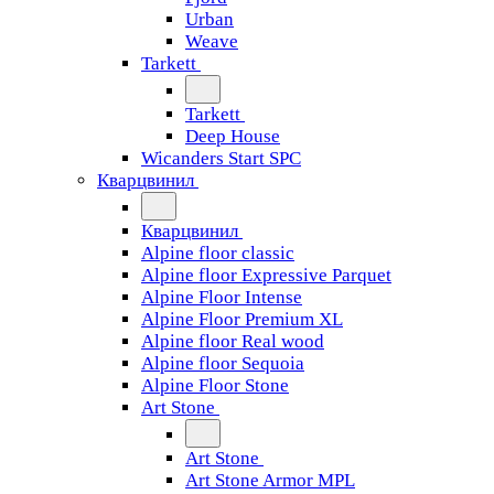
Urban
Weave
Tarkett
Tarkett
Deep House
Wicanders Start SPC
Кварцвинил
Кварцвинил
Alpine floor classic
Alpine floor Expressive Parquet
Alpine Floor Intense
Alpine Floor Premium XL
Alpine floor Real wood
Alpine floor Sequoia
Alpine Floor Stone
Art Stone
Art Stone
Art Stone Armor MPL