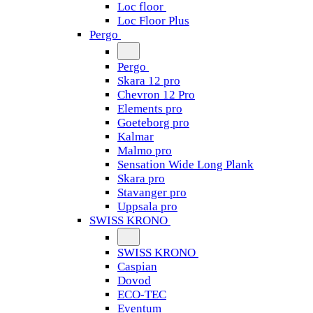
Loc floor
Loc Floor Plus
Pergo
Pergo
Skara 12 pro
Chevron 12 Pro
Elements pro
Goeteborg pro
Kalmar
Malmo pro
Sensation Wide Long Plank
Skara pro
Stavanger pro
Uppsala pro
SWISS KRONO
SWISS KRONO
Caspian
Dovod
ECO-TEC
Eventum