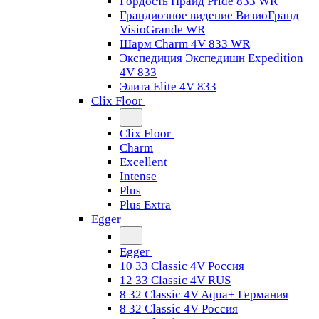
Гордость Прайд Pride 833 WR
Грандиозное видение ВизиоГранд
VisioGrande WR
Шарм Charm 4V 833 WR
Экспедиция Экспедишн Expedition
4V 833
Элита Elite 4V 833
Clix Floor
Clix Floor
Charm
Excellent
Intense
Plus
Plus Extra
Egger
Egger
10 33 Classic 4V Россия
12 33 Classic 4V RUS
8 32 Classic 4V Aqua+ Германия
8 32 Classic 4V Россия