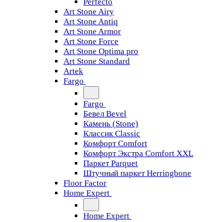
Perfecto
Art Stone Airy
Art Stone Antiq
Art Stone Armor
Art Stone Force
Art Stone Optima pro
Art Stone Standard
Artek
Fargo
Fargo
Бевел Bevel
Камень (Stone)
Классик Classic
Комфорт Comfort
Комфорт Экстра Comfort XXL
Паркет Parquet
Штучный паркет Herringbone
Floor Factor
Home Expert
Home Expert