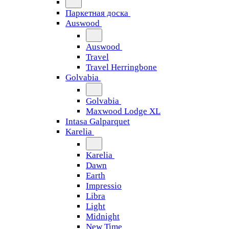
Паркетная доска
Auswood
Auswood
Travel
Travel Herringbone
Golvabia
Golvabia
Maxwood Lodge XL
Intasa Galparquet
Karelia
Karelia
Dawn
Earth
Impressio
Libra
Light
Midnight
New Time