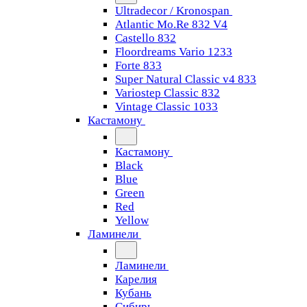
Ultradecor / Kronospan
Atlantic Mo.Re 832 V4
Castello 832
Floordreams Vario 1233
Forte 833
Super Natural Classic v4 833
Variostep Classic 832
Vintage Classic 1033
Кастамону
Кастамону
Black
Blue
Green
Red
Yellow
Ламинели
Ламинели
Карелия
Кубань
Сибирь