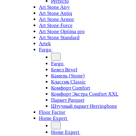
Perfecto
Art Stone Airy
Art Stone Antiq
Art Stone Armor
Art Stone Force
Art Stone Optima pro
Art Stone Standard
Artek
Fargo
Fargo
Бевел Bevel
Камень (Stone)
Классик Classic
Комфорт Comfort
Комфорт Экстра Comfort XXL
Паркет Parquet
Штучный паркет Herringbone
Floor Factor
Home Expert
Home Expert