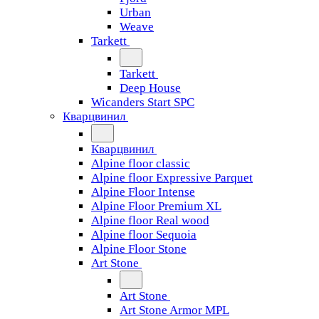
Urban
Weave
Tarkett
Tarkett
Deep House
Wicanders Start SPC
Кварцвинил
Кварцвинил
Alpine floor classic
Alpine floor Expressive Parquet
Alpine Floor Intense
Alpine Floor Premium XL
Alpine floor Real wood
Alpine floor Sequoia
Alpine Floor Stone
Art Stone
Art Stone
Art Stone Armor MPL