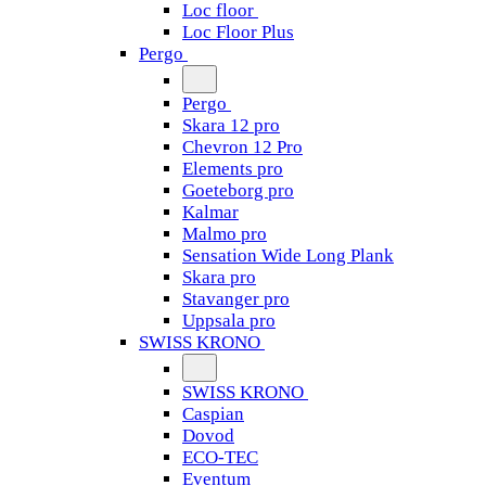
Loc floor
Loc Floor Plus
Pergo
Pergo
Skara 12 pro
Chevron 12 Pro
Elements pro
Goeteborg pro
Kalmar
Malmo pro
Sensation Wide Long Plank
Skara pro
Stavanger pro
Uppsala pro
SWISS KRONO
SWISS KRONO
Caspian
Dovod
ECO-TEC
Eventum