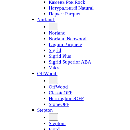
Камень Рок Rock
Натуральный Natural
Паркет Parquet
Norland
Norland
Norland Neowood
Lagom Parquete
Sigrid
Sigrid Plus
Sigrid Superior ABA
Vakre
OffWood
OffWood
ClassicOFF
HerringboneOFF
StoneOFF
Stepton
Stepton
Fjord