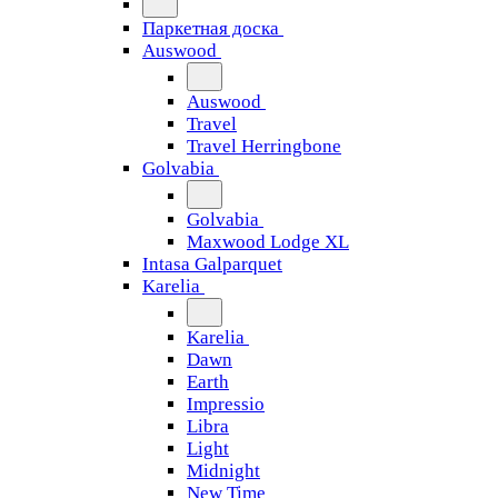
Паркетная доска
Auswood
Auswood
Travel
Travel Herringbone
Golvabia
Golvabia
Maxwood Lodge XL
Intasa Galparquet
Karelia
Karelia
Dawn
Earth
Impressio
Libra
Light
Midnight
New Time