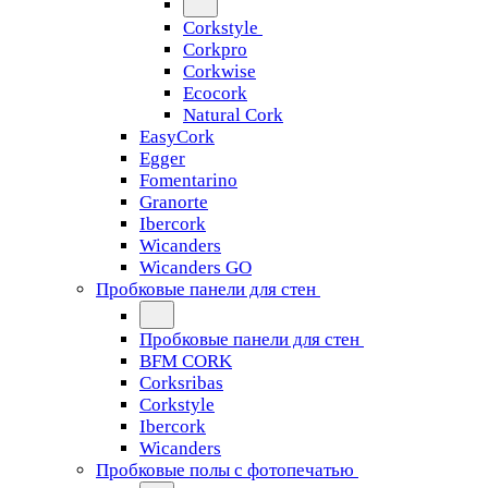
Corkstyle
Corkpro
Corkwise
Ecocork
Natural Cork
EasyCork
Egger
Fomentarino
Granorte
Ibercork
Wicanders
Wicanders GO
Пробковые панели для стен
Пробковые панели для стен
BFM CORK
Corksribas
Corkstyle
Ibercork
Wicanders
Пробковые полы с фотопечатью