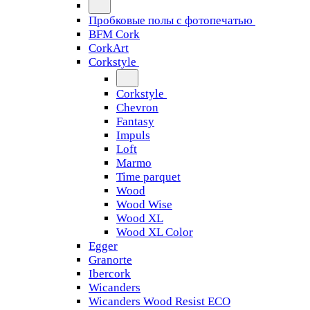
Пробковые полы с фотопечатью
BFM Cork
CorkArt
Corkstyle
Corkstyle
Chevron
Fantasy
Impuls
Loft
Marmo
Time parquet
Wood
Wood Wise
Wood XL
Wood XL Color
Egger
Granorte
Ibercork
Wicanders
Wicanders Wood Resist ECO