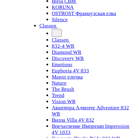
Biela CBM
KORUNA
OSTROST Французская елка
Silence
Classen
Classen
832-4 WR
Diamond WR
Discovery WR
Emotions
Euphoria 4V 833
Manor елочка
Nature
The Brush
Trend
Vision WR
Авантюра Адвенче Adventure 832
WR
Вилла Villa 4V 832
Впечатление Импрешн Impression
4V 1033