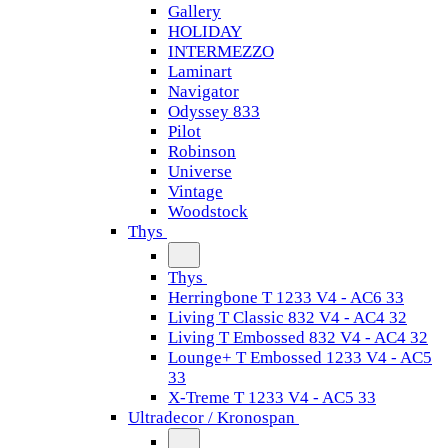
Gallery
HOLIDAY
INTERMEZZO
Laminart
Navigator
Odyssey 833
Pilot
Robinson
Universe
Vintage
Woodstock
Thys
Thys
Herringbone T 1233 V4 - AC6 33
Living T Classic 832 V4 - AC4 32
Living T Embossed 832 V4 - AC4 32
Lounge+ T Embossed 1233 V4 - AC5
33
X-Treme T 1233 V4 - AC5 33
Ultradecor / Kronospan