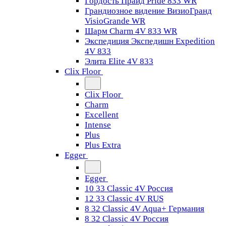
Гордость Прайд Pride 833 WR
Грандиозное видение ВизиоГранд
VisioGrande WR
Шарм Charm 4V 833 WR
Экспедиция Экспедишн Expedition
4V 833
Элита Elite 4V 833
Clix Floor
Clix Floor
Charm
Excellent
Intense
Plus
Plus Extra
Egger
Egger
10 33 Classic 4V Россия
12 33 Classic 4V RUS
8 32 Classic 4V Aqua+ Германия
8 32 Classic 4V Россия