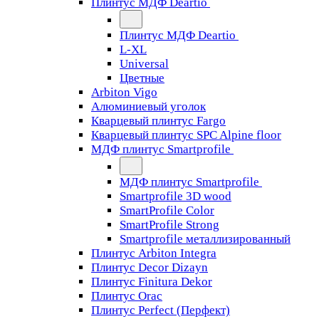
Плинтус МДФ Deartio
Плинтус МДФ Deartio
L-XL
Universal
Цветные
Arbiton Vigo
Алюминиевый уголок
Кварцевый плинтус Fargo
Кварцевый плинтус SPC Alpine floor
МДФ плинтус Smartprofile
МДФ плинтус Smartprofile
Smartprofile 3D wood
SmartProfile Color
SmartProfile Strong
Smartprofile металлизированный
Плинтус Arbiton Integra
Плинтус Decor Dizayn
Плинтус Finitura Dekor
Плинтус Orac
Плинтус Perfect (Перфект)