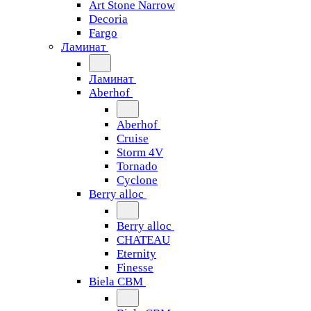
Art Stone Narrow
Decoria
Fargo
Ламинат
Ламинат
Aberhof
Aberhof
Cruise
Storm 4V
Tornado
Сyclone
Berry alloc
Berry alloc
CHATEAU
Eternity
Finesse
Biela CBM