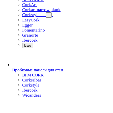
CorkArt
Corkart narrow plank
Corkstyle
EasyCork
Egger
Fomentarino
Granorte
Ibercork
Еще
Пробковые панели для стен
BFM CORK
Corksribas
Corkstyle
Ibercork
Wicanders