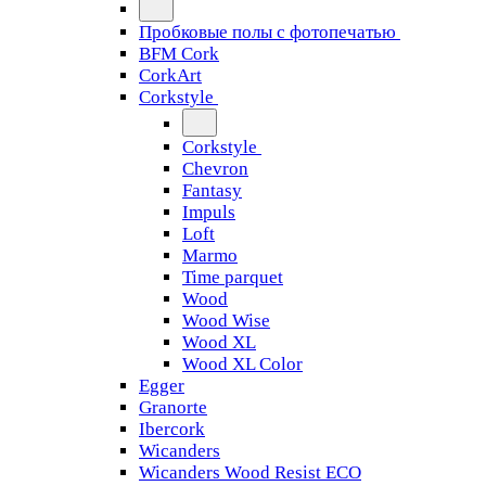
Пробковые полы с фотопечатью
BFM Cork
CorkArt
Corkstyle
Corkstyle
Chevron
Fantasy
Impuls
Loft
Marmo
Time parquet
Wood
Wood Wise
Wood XL
Wood XL Color
Egger
Granorte
Ibercork
Wicanders
Wicanders Wood Resist ECO