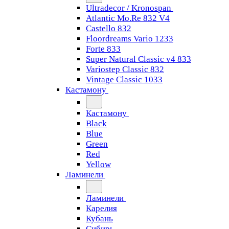
Ultradecor / Kronospan
Atlantic Mo.Re 832 V4
Castello 832
Floordreams Vario 1233
Forte 833
Super Natural Classic v4 833
Variostep Classic 832
Vintage Classic 1033
Кастамону
Кастамону
Black
Blue
Green
Red
Yellow
Ламинели
Ламинели
Карелия
Кубань
Сибирь