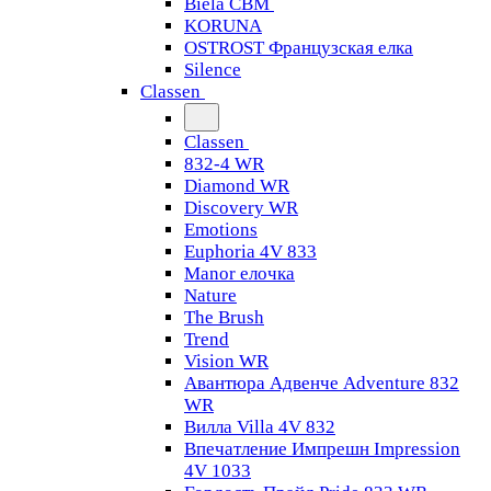
Biela CBM
KORUNA
OSTROST Французская елка
Silence
Classen
Classen
832-4 WR
Diamond WR
Discovery WR
Emotions
Euphoria 4V 833
Manor елочка
Nature
The Brush
Trend
Vision WR
Авантюра Адвенче Adventure 832
WR
Вилла Villa 4V 832
Впечатление Импрешн Impression
4V 1033