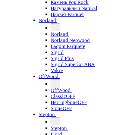
Камень Рок Rock
Натуральный Natural
Паркет Parquet
Norland
Norland
Norland Neowood
Lagom Parquete
Sigrid
Sigrid Plus
Sigrid Superior ABA
Vakre
OffWood
OffWood
ClassicOFF
HerringboneOFF
StoneOFF
Stepton
Stepton
Fjord