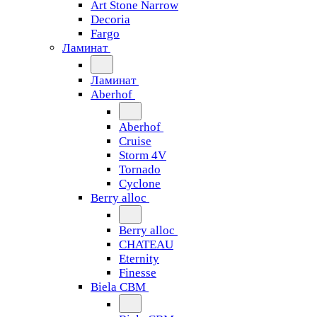
Art Stone Narrow
Decoria
Fargo
Ламинат
Ламинат
Aberhof
Aberhof
Cruise
Storm 4V
Tornado
Сyclone
Berry alloc
Berry alloc
CHATEAU
Eternity
Finesse
Biela CBM