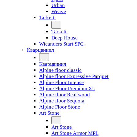
Urban
Weave
Tarkett
Tarkett
Deep House
Wicanders Start SPC
Кварцвинил
Кварцвинил
Alpine floor classic
Alpine floor Expressive Parquet
Alpine Floor Intense
Alpine Floor Premium XL
Alpine floor Real wood
Alpine floor Sequoia
Alpine Floor Stone
Art Stone
Art Stone
Art Stone Armor MPL