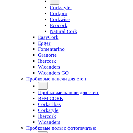
Corkstyle
Corkpro
Corkwise
Ecocork
Natural Cork
EasyCork
Egger
Fomentarino
Granorte
Ibercork
Wicanders
Wicanders GO
Пробковые панели для стен
Пробковые панели для стен
BFM CORK
Corksribas
Corkstyle
Ibercork
Wicanders
Пробковые полы с фотопечатью