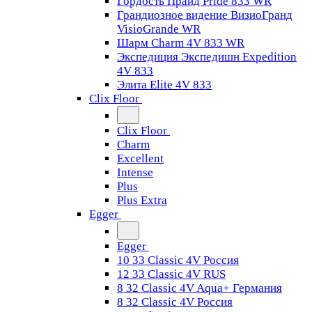
Гордость Прайд Pride 833 WR
Грандиозное видение ВизиоГранд
VisioGrande WR
Шарм Charm 4V 833 WR
Экспедиция Экспедишн Expedition
4V 833
Элита Elite 4V 833
Clix Floor
Clix Floor
Charm
Excellent
Intense
Plus
Plus Extra
Egger
Egger
10 33 Classic 4V Россия
12 33 Classic 4V RUS
8 32 Classic 4V Aqua+ Германия
8 32 Classic 4V Россия