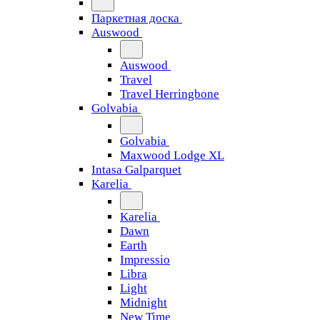
Паркетная доска
Auswood
Auswood
Travel
Travel Herringbone
Golvabia
Golvabia
Maxwood Lodge XL
Intasa Galparquet
Karelia
Karelia
Dawn
Earth
Impressio
Libra
Light
Midnight
New Time