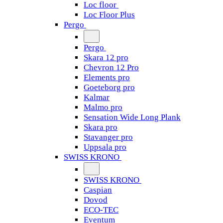
Loc floor
Loc Floor Plus
Pergo
Pergo
Skara 12 pro
Chevron 12 Pro
Elements pro
Goeteborg pro
Kalmar
Malmo pro
Sensation Wide Long Plank
Skara pro
Stavanger pro
Uppsala pro
SWISS KRONO
SWISS KRONO
Caspian
Dovod
ECO-TEC
Eventum