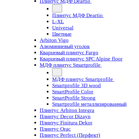
Плинтус МДФ Deartio
Плинтус МДФ Deartio
L-XL
Universal
Цветные
Arbiton Vigo
Алюминиевый уголок
Кварцевый плинтус Fargo
Кварцевый плинтус SPC Alpine floor
МДФ плинтус Smartprofile
МДФ плинтус Smartprofile
Smartprofile 3D wood
SmartProfile Color
SmartProfile Strong
Smartprofile металлизированный
Плинтус Arbiton Integra
Плинтус Decor Dizayn
Плинтус Finitura Dekor
Плинтус Orac
Плинтус Perfect (Перфект)