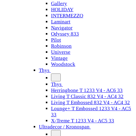
Gallery
HOLIDAY
INTERMEZZO
Laminart
Navigator
Odyssey 833
Pilot
Robinson
Universe
Vintage
Woodstock
Thys
Thys
Herringbone T 1233 V4 - AC6 33
Living T Classic 832 V4 - AC4 32
Living T Embossed 832 V4 - AC4 32
Lounge+ T Embossed 1233 V4 - AC5
33
X-Treme T 1233 V4 - AC5 33
Ultradecor / Kronospan