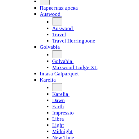
Паркетная доска
Auswood
Auswood
Travel
Travel Herringbone
Golvabia
Golvabia
Maxwood Lodge XL
Intasa Galparquet
Karelia
Karelia
Dawn
Earth
Impressio
Libra
Light
Midnight
New Time