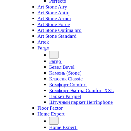
Perfecto
Art Stone Airy
Art Stone Antiq
Art Stone Armor
Art Stone Force
Art Stone Optima pro
Art Stone Standard
Artek
Fargo
Fargo
Бевел Bevel
Камень (Stone)
Классик Classic
Комфорт Comfort
Комфорт Экстра Comfort XXL
Паркет Parquet
Штучный паркет Herringbone
Floor Factor
Home Expert
Home Expert