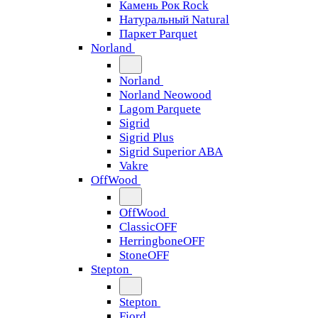
Камень Рок Rock
Натуральный Natural
Паркет Parquet
Norland
Norland
Norland Neowood
Lagom Parquete
Sigrid
Sigrid Plus
Sigrid Superior ABA
Vakre
OffWood
OffWood
ClassicOFF
HerringboneOFF
StoneOFF
Stepton
Stepton
Fjord