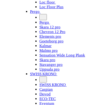
Loc floor
Loc Floor Plus
Pergo
Pergo
Skara 12 pro
Chevron 12 Pro
Elements pro
Goeteborg pro
Kalmar
Malmo pro
Sensation Wide Long Plank
Skara pro
Stavanger pro
Uppsala pro
SWISS KRONO
SWISS KRONO
Caspian
Dovod
ECO-TEC
Eventum