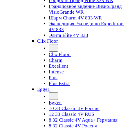
Гордость Прайд Pride 833 WR
Грандиозное видение ВизиоГранд
VisioGrande WR
Шарм Charm 4V 833 WR
Экспедиция Экспедишн Expedition
4V 833
Элита Elite 4V 833
Clix Floor
Clix Floor
Charm
Excellent
Intense
Plus
Plus Extra
Egger
Egger
10 33 Classic 4V Россия
12 33 Classic 4V RUS
8 32 Classic 4V Aqua+ Германия
8 32 Classic 4V Россия