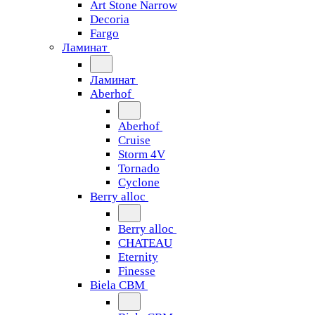
Art Stone Narrow
Decoria
Fargo
Ламинат
Ламинат
Aberhof
Aberhof
Cruise
Storm 4V
Tornado
Сyclone
Berry alloc
Berry alloc
CHATEAU
Eternity
Finesse
Biela CBM