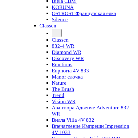
Biela CBM
KORUNA
OSTROST Французская елка
Silence
Classen
Classen
832-4 WR
Diamond WR
Discovery WR
Emotions
Euphoria 4V 833
Manor елочка
Nature
The Brush
Trend
Vision WR
Авантюра Адвенче Adventure 832
WR
Вилла Villa 4V 832
Впечатление Импрешн Impression
4V 1033