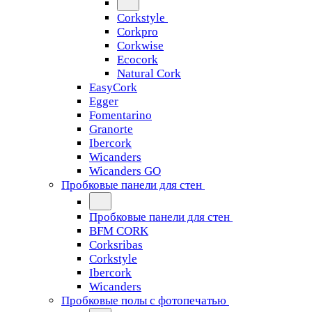
Corkstyle
Corkpro
Corkwise
Ecocork
Natural Cork
EasyCork
Egger
Fomentarino
Granorte
Ibercork
Wicanders
Wicanders GO
Пробковые панели для стен
Пробковые панели для стен
BFM CORK
Corksribas
Corkstyle
Ibercork
Wicanders
Пробковые полы с фотопечатью