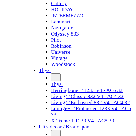
Gallery
HOLIDAY
INTERMEZZO
Laminart
Navigator
Odyssey 833
Pilot
Robinson
Universe
Vintage
Woodstock
Thys
Thys
Herringbone T 1233 V4 - AC6 33
Living T Classic 832 V4 - AC4 32
Living T Embossed 832 V4 - AC4 32
Lounge+ T Embossed 1233 V4 - AC5
33
X-Treme T 1233 V4 - AC5 33
Ultradecor / Kronospan