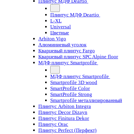
Плинтус МДФ Deartio
Плинтус МДФ Deartio
L-XL
Universal
Цветные
Arbiton Vigo
Алюминиевый уголок
Кварцевый плинтус Fargo
Кварцевый плинтус SPC Alpine floor
МДФ плинтус Smartprofile
МДФ плинтус Smartprofile
Smartprofile 3D wood
SmartProfile Color
SmartProfile Strong
Smartprofile металлизированный
Плинтус Arbiton Integra
Плинтус Decor Dizayn
Плинтус Finitura Dekor
Плинтус Orac
Плинтус Perfect (Перфект)