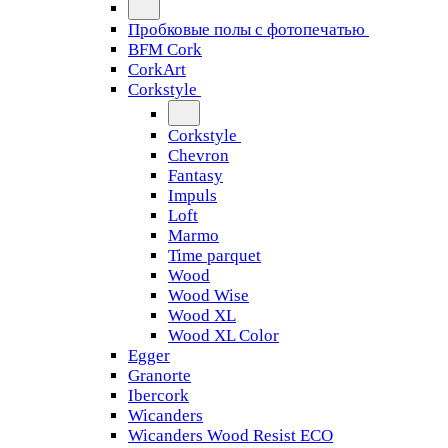
Пробковые полы с фотопечатью
BFM Cork
CorkArt
Corkstyle
Corkstyle
Chevron
Fantasy
Impuls
Loft
Marmo
Time parquet
Wood
Wood Wise
Wood XL
Wood XL Color
Egger
Granorte
Ibercork
Wicanders
Wicanders Wood Resist ECO