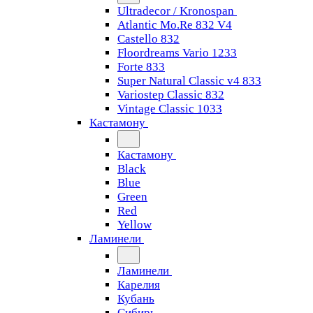
Ultradecor / Kronospan
Atlantic Mo.Re 832 V4
Castello 832
Floordreams Vario 1233
Forte 833
Super Natural Classic v4 833
Variostep Classic 832
Vintage Classic 1033
Кастамону
Кастамону
Black
Blue
Green
Red
Yellow
Ламинели
Ламинели
Карелия
Кубань
Сибирь