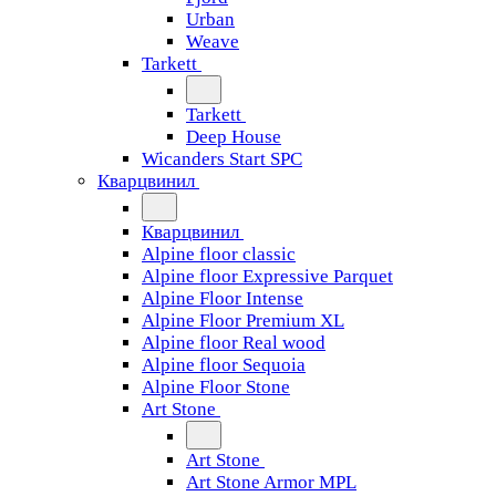
Urban
Weave
Tarkett
Tarkett
Deep House
Wicanders Start SPC
Кварцвинил
Кварцвинил
Alpine floor classic
Alpine floor Expressive Parquet
Alpine Floor Intense
Alpine Floor Premium XL
Alpine floor Real wood
Alpine floor Sequoia
Alpine Floor Stone
Art Stone
Art Stone
Art Stone Armor MPL