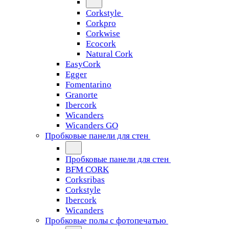
Corkstyle
Corkpro
Corkwise
Ecocork
Natural Cork
EasyCork
Egger
Fomentarino
Granorte
Ibercork
Wicanders
Wicanders GO
Пробковые панели для стен
Пробковые панели для стен
BFM CORK
Corksribas
Corkstyle
Ibercork
Wicanders
Пробковые полы с фотопечатью