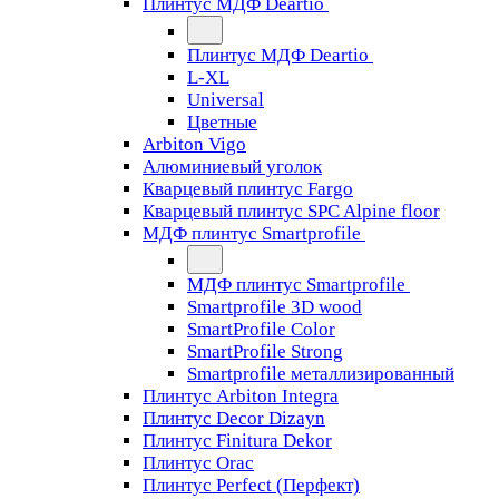
Плинтус МДФ Deartio
Плинтус МДФ Deartio
L-XL
Universal
Цветные
Arbiton Vigo
Алюминиевый уголок
Кварцевый плинтус Fargo
Кварцевый плинтус SPC Alpine floor
МДФ плинтус Smartprofile
МДФ плинтус Smartprofile
Smartprofile 3D wood
SmartProfile Color
SmartProfile Strong
Smartprofile металлизированный
Плинтус Arbiton Integra
Плинтус Decor Dizayn
Плинтус Finitura Dekor
Плинтус Orac
Плинтус Perfect (Перфект)