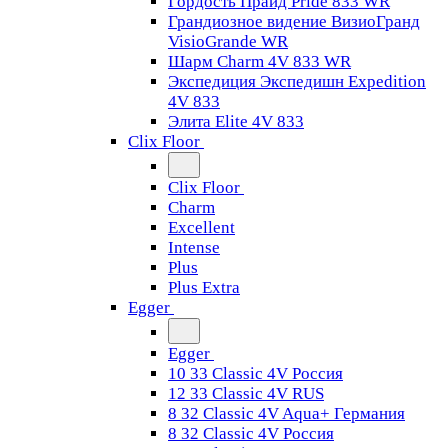
Гордость Прайд Pride 833 WR
Грандиозное видение ВизиоГранд
VisioGrande WR
Шарм Charm 4V 833 WR
Экспедиция Экспедишн Expedition
4V 833
Элита Elite 4V 833
Clix Floor
Clix Floor
Charm
Excellent
Intense
Plus
Plus Extra
Egger
Egger
10 33 Classic 4V Россия
12 33 Classic 4V RUS
8 32 Classic 4V Aqua+ Германия
8 32 Classic 4V Россия