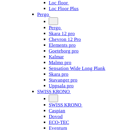
Loc floor
Loc Floor Plus
Pergo
Pergo
Skara 12 pro
Chevron 12 Pro
Elements pro
Goeteborg pro
Kalmar
Malmo pro
Sensation Wide Long Plank
Skara pro
Stavanger pro
Uppsala pro
SWISS KRONO
SWISS KRONO
Caspian
Dovod
ECO-TEC
Eventum