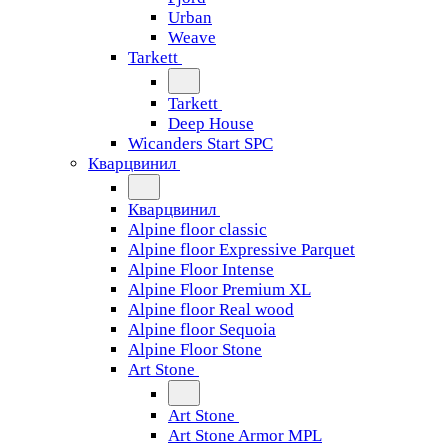
Urban
Weave
Tarkett
Tarkett
Deep House
Wicanders Start SPC
Кварцвинил
Кварцвинил
Alpine floor classic
Alpine floor Expressive Parquet
Alpine Floor Intense
Alpine Floor Premium XL
Alpine floor Real wood
Alpine floor Sequoia
Alpine Floor Stone
Art Stone
Art Stone
Art Stone Armor MPL