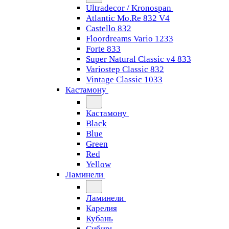
Ultradecor / Kronospan
Atlantic Mo.Re 832 V4
Castello 832
Floordreams Vario 1233
Forte 833
Super Natural Classic v4 833
Variostep Classic 832
Vintage Classic 1033
Кастамону
Кастамону
Black
Blue
Green
Red
Yellow
Ламинели
Ламинели
Карелия
Кубань
Сибирь