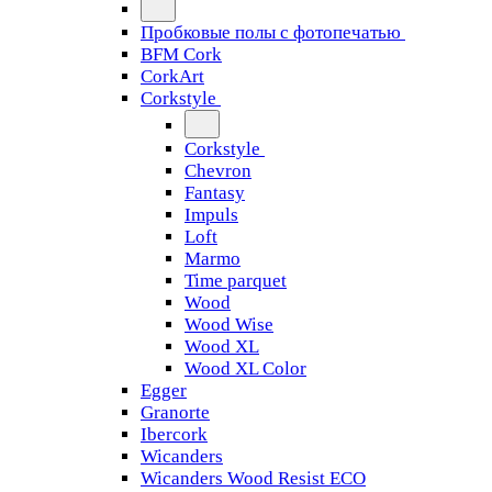
Пробковые полы с фотопечатью
BFM Cork
CorkArt
Corkstyle
Corkstyle
Chevron
Fantasy
Impuls
Loft
Marmo
Time parquet
Wood
Wood Wise
Wood XL
Wood XL Color
Egger
Granorte
Ibercork
Wicanders
Wicanders Wood Resist ECO