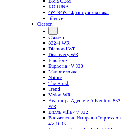
Biela CBM
KORUNA
OSTROST Французская елка
Silence
Classen
Classen
832-4 WR
Diamond WR
Discovery WR
Emotions
Euphoria 4V 833
Manor елочка
Nature
The Brush
Trend
Vision WR
Авантюра Адвенче Adventure 832
WR
Вилла Villa 4V 832
Впечатление Импрешн Impression
4V 1033