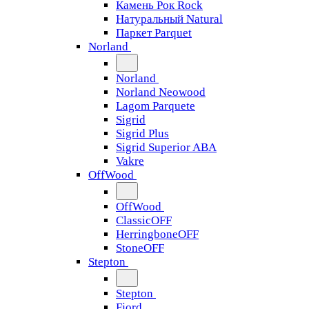
Камень Рок Rock
Натуральный Natural
Паркет Parquet
Norland
Norland
Norland Neowood
Lagom Parquete
Sigrid
Sigrid Plus
Sigrid Superior ABA
Vakre
OffWood
OffWood
ClassicOFF
HerringboneOFF
StoneOFF
Stepton
Stepton
Fjord