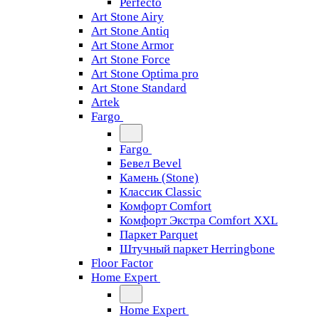
Perfecto
Art Stone Airy
Art Stone Antiq
Art Stone Armor
Art Stone Force
Art Stone Optima pro
Art Stone Standard
Artek
Fargo
Fargo
Бевел Bevel
Камень (Stone)
Классик Classic
Комфорт Comfort
Комфорт Экстра Comfort XXL
Паркет Parquet
Штучный паркет Herringbone
Floor Factor
Home Expert
Home Expert