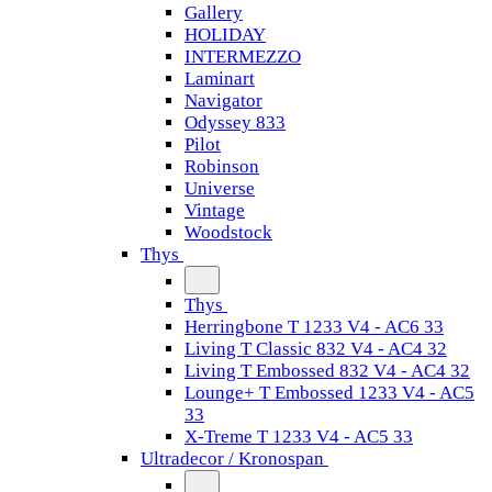
Gallery
HOLIDAY
INTERMEZZO
Laminart
Navigator
Odyssey 833
Pilot
Robinson
Universe
Vintage
Woodstock
Thys
Thys
Herringbone T 1233 V4 - AC6 33
Living T Classic 832 V4 - AC4 32
Living T Embossed 832 V4 - AC4 32
Lounge+ T Embossed 1233 V4 - AC5
33
X-Treme T 1233 V4 - AC5 33
Ultradecor / Kronospan