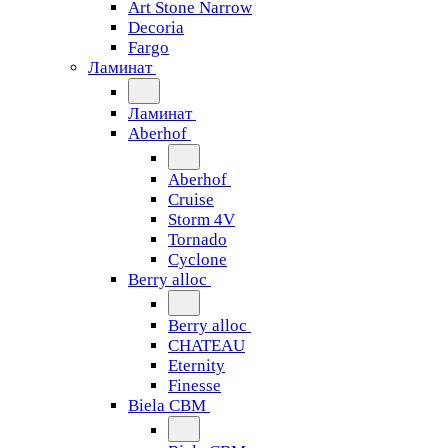
Art Stone Narrow
Decoria
Fargo
Ламинат
Ламинат
Aberhof
Aberhof
Cruise
Storm 4V
Tornado
Сyclone
Berry alloc
Berry alloc
CHATEAU
Eternity
Finesse
Biela CBM