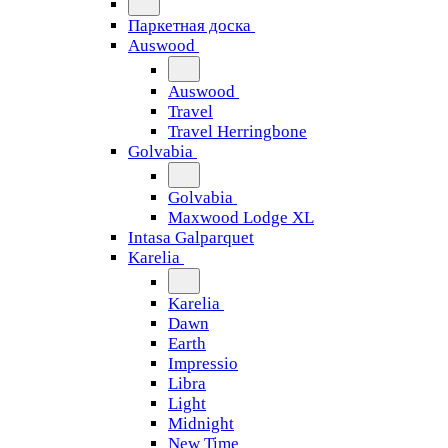
Паркетная доска
Auswood
Auswood
Travel
Travel Herringbone
Golvabia
Golvabia
Maxwood Lodge XL
Intasa Galparquet
Karelia
Karelia
Dawn
Earth
Impressio
Libra
Light
Midnight
New Time