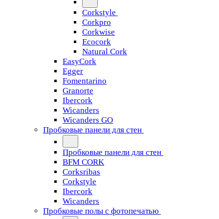
Corkstyle
Corkpro
Corkwise
Ecocork
Natural Cork
EasyCork
Egger
Fomentarino
Granorte
Ibercork
Wicanders
Wicanders GO
Пробковые панели для стен
Пробковые панели для стен
BFM CORK
Corksribas
Corkstyle
Ibercork
Wicanders
Пробковые полы с фотопечатью