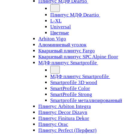
Плинтус МДФ Deartio
Плинтус МДФ Deartio
L-XL
Universal
Цветные
Arbiton Vigo
Алюминиевый уголок
Кварцевый плинтус Fargo
Кварцевый плинтус SPC Alpine floor
МДФ плинтус Smartprofile
МДФ плинтус Smartprofile
Smartprofile 3D wood
SmartProfile Color
SmartProfile Strong
Smartprofile металлизированный
Плинтус Arbiton Integra
Плинтус Decor Dizayn
Плинтус Finitura Dekor
Плинтус Orac
Плинтус Perfect (Перфект)