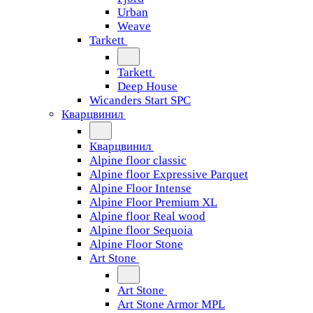
Urban
Weave
Tarkett
Tarkett
Deep House
Wicanders Start SPC
Кварцвинил
Кварцвинил
Alpine floor classic
Alpine floor Expressive Parquet
Alpine Floor Intense
Alpine Floor Premium XL
Alpine floor Real wood
Alpine floor Sequoia
Alpine Floor Stone
Art Stone
Art Stone
Art Stone Armor MPL