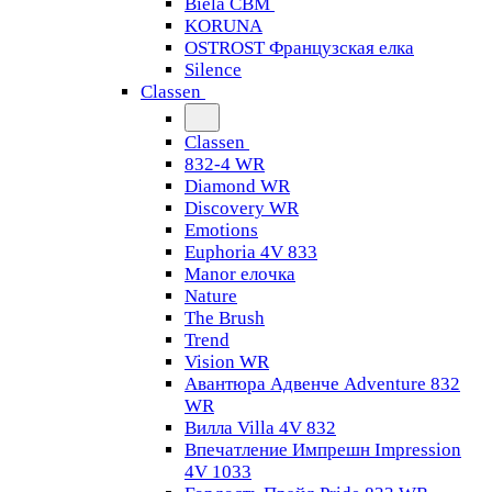
Biela CBM
KORUNA
OSTROST Французская елка
Silence
Classen
Classen
832-4 WR
Diamond WR
Discovery WR
Emotions
Euphoria 4V 833
Manor елочка
Nature
The Brush
Trend
Vision WR
Авантюра Адвенче Adventure 832
WR
Вилла Villa 4V 832
Впечатление Импрешн Impression
4V 1033