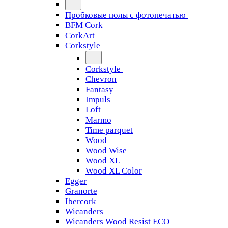
Пробковые полы с фотопечатью
BFM Cork
CorkArt
Corkstyle
Corkstyle
Chevron
Fantasy
Impuls
Loft
Marmo
Time parquet
Wood
Wood Wise
Wood XL
Wood XL Color
Egger
Granorte
Ibercork
Wicanders
Wicanders Wood Resist ECO