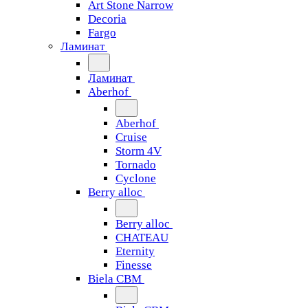
Art Stone Narrow
Decoria
Fargo
Ламинат
Ламинат
Aberhof
Aberhof
Cruise
Storm 4V
Tornado
Сyclone
Berry alloc
Berry alloc
CHATEAU
Eternity
Finesse
Biela CBM