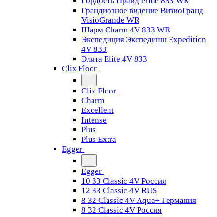
Гордость Прайд Pride 833 WR
Грандиозное видение ВизиоГранд
VisioGrande WR
Шарм Charm 4V 833 WR
Экспедиция Экспедишн Expedition
4V 833
Элита Elite 4V 833
Clix Floor
Clix Floor
Charm
Excellent
Intense
Plus
Plus Extra
Egger
Egger
10 33 Classic 4V Россия
12 33 Classic 4V RUS
8 32 Classic 4V Aqua+ Германия
8 32 Classic 4V Россия