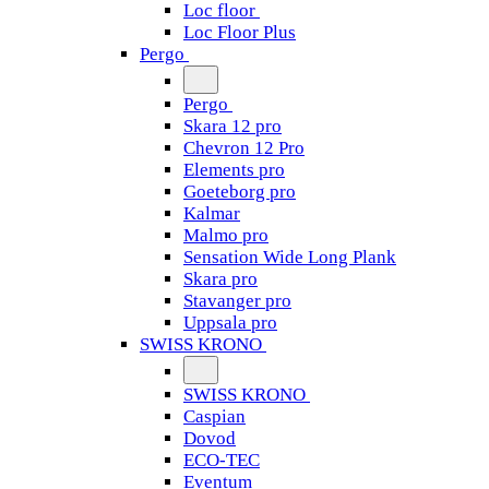
Loc floor
Loc Floor Plus
Pergo
Pergo
Skara 12 pro
Chevron 12 Pro
Elements pro
Goeteborg pro
Kalmar
Malmo pro
Sensation Wide Long Plank
Skara pro
Stavanger pro
Uppsala pro
SWISS KRONO
SWISS KRONO
Caspian
Dovod
ECO-TEC
Eventum