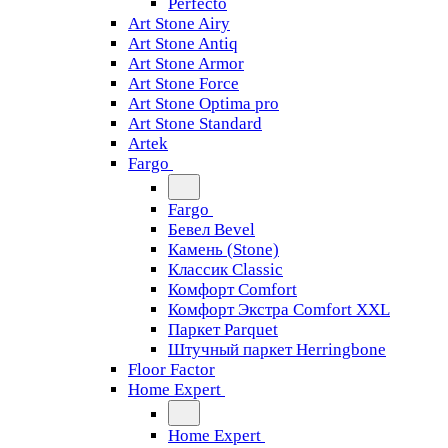
Perfecto
Art Stone Airy
Art Stone Antiq
Art Stone Armor
Art Stone Force
Art Stone Optima pro
Art Stone Standard
Artek
Fargo
Fargo
Бевел Bevel
Камень (Stone)
Классик Classic
Комфорт Comfort
Комфорт Экстра Comfort XXL
Паркет Parquet
Штучный паркет Herringbone
Floor Factor
Home Expert
Home Expert