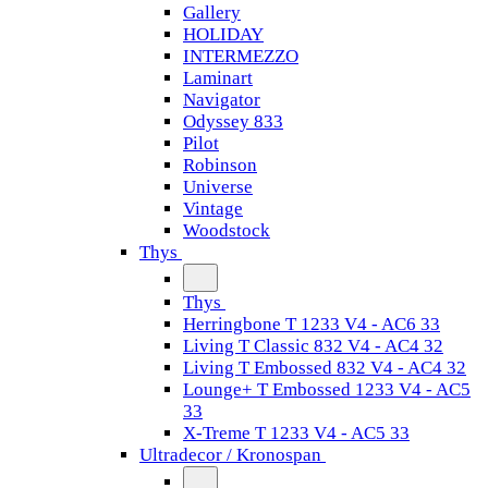
Gallery
HOLIDAY
INTERMEZZO
Laminart
Navigator
Odyssey 833
Pilot
Robinson
Universe
Vintage
Woodstock
Thys
Thys
Herringbone T 1233 V4 - AC6 33
Living T Classic 832 V4 - AC4 32
Living T Embossed 832 V4 - AC4 32
Lounge+ T Embossed 1233 V4 - AC5
33
X-Treme T 1233 V4 - AC5 33
Ultradecor / Kronospan