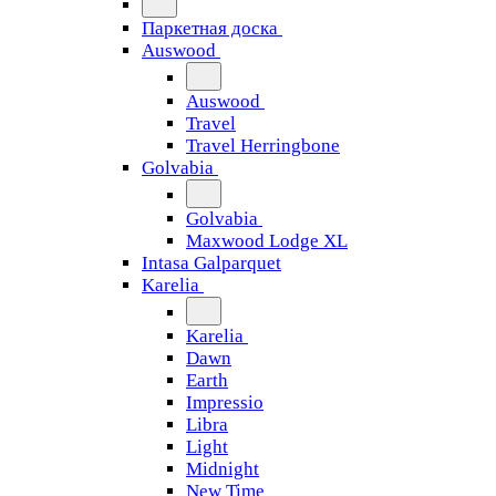
Паркетная доска
Auswood
Auswood
Travel
Travel Herringbone
Golvabia
Golvabia
Maxwood Lodge XL
Intasa Galparquet
Karelia
Karelia
Dawn
Earth
Impressio
Libra
Light
Midnight
New Time