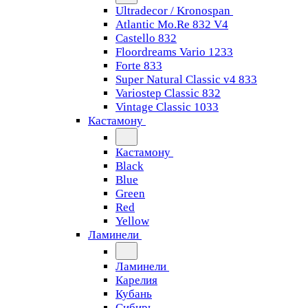
Ultradecor / Kronospan
Atlantic Mo.Re 832 V4
Castello 832
Floordreams Vario 1233
Forte 833
Super Natural Classic v4 833
Variostep Classic 832
Vintage Classic 1033
Кастамону
Кастамону
Black
Blue
Green
Red
Yellow
Ламинели
Ламинели
Карелия
Кубань
Сибирь