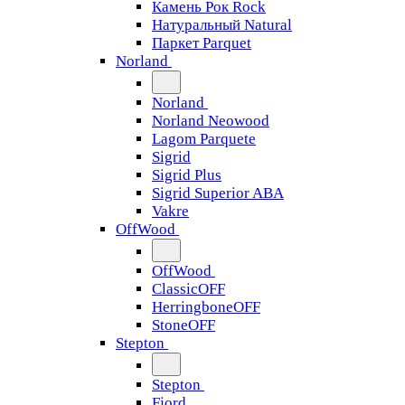
Камень Рок Rock
Натуральный Natural
Паркет Parquet
Norland
Norland
Norland Neowood
Lagom Parquete
Sigrid
Sigrid Plus
Sigrid Superior ABA
Vakre
OffWood
OffWood
ClassicOFF
HerringboneOFF
StoneOFF
Stepton
Stepton
Fjord