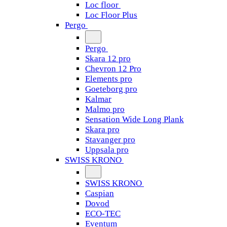
Loc floor
Loc Floor Plus
Pergo
Pergo
Skara 12 pro
Chevron 12 Pro
Elements pro
Goeteborg pro
Kalmar
Malmo pro
Sensation Wide Long Plank
Skara pro
Stavanger pro
Uppsala pro
SWISS KRONO
SWISS KRONO
Caspian
Dovod
ECO-TEC
Eventum