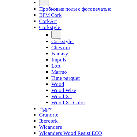
Пробковые полы с фотопечатью
BFM Cork
CorkArt
Corkstyle
Corkstyle
Chevron
Fantasy
Impuls
Loft
Marmo
Time parquet
Wood
Wood Wise
Wood XL
Wood XL Color
Egger
Granorte
Ibercork
Wicanders
Wicanders Wood Resist ECO