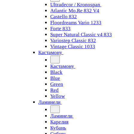
Ultradecor / Kronospan
Atlantic Mo.Re 832 V4
Castello 832
Floordreams Vario 1233
Forte 833
Super Natural Classic v4 833
Variostep Classic 832
Vintage Classic 1033
Кастамону
Кастамону
Black
Blue
Green
Red
Yellow
Ламинели
Ламинели
Карелия
Кубань
Сибирь