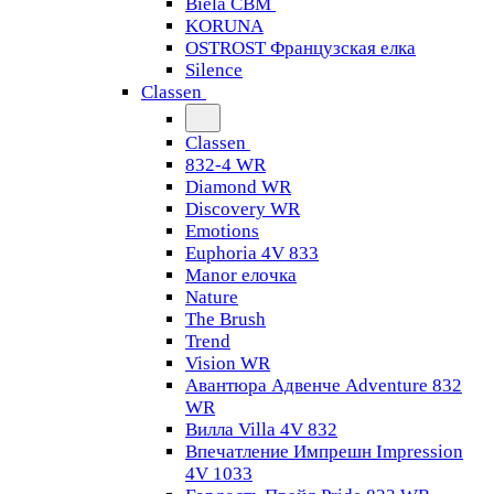
Biela CBM
KORUNA
OSTROST Французская елка
Silence
Classen
Classen
832-4 WR
Diamond WR
Discovery WR
Emotions
Euphoria 4V 833
Manor елочка
Nature
The Brush
Trend
Vision WR
Авантюра Адвенче Adventure 832
WR
Вилла Villa 4V 832
Впечатление Импрешн Impression
4V 1033