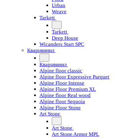
Urban
Weave
Tarkett
Tarkett
Deep House
Wicanders Start SPC
Кварцвинил
Кварцвинил
Alpine floor classic
Alpine floor Expressive Parquet
Alpine Floor Intense
Alpine Floor Premium XL
Alpine floor Real wood
Alpine floor Sequoia
Alpine Floor Stone
Art Stone
Art Stone
Art Stone Armor MPL