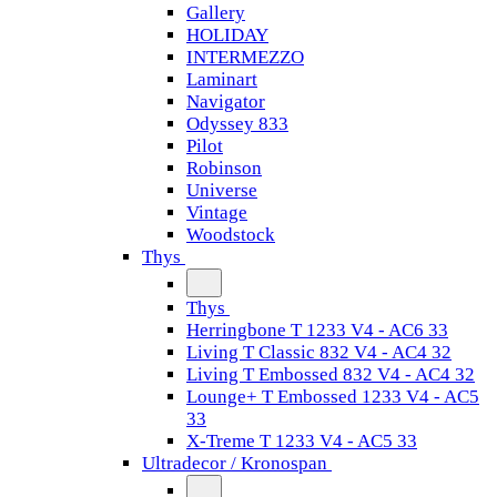
Gallery
HOLIDAY
INTERMEZZO
Laminart
Navigator
Odyssey 833
Pilot
Robinson
Universe
Vintage
Woodstock
Thys
Thys
Herringbone T 1233 V4 - AC6 33
Living T Classic 832 V4 - AC4 32
Living T Embossed 832 V4 - AC4 32
Lounge+ T Embossed 1233 V4 - AC5
33
X-Treme T 1233 V4 - AC5 33
Ultradecor / Kronospan