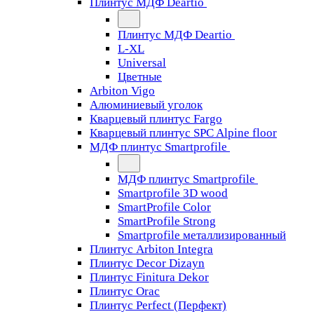
Плинтус МДФ Deartio
Плинтус МДФ Deartio
L-XL
Universal
Цветные
Arbiton Vigo
Алюминиевый уголок
Кварцевый плинтус Fargo
Кварцевый плинтус SPC Alpine floor
МДФ плинтус Smartprofile
МДФ плинтус Smartprofile
Smartprofile 3D wood
SmartProfile Color
SmartProfile Strong
Smartprofile металлизированный
Плинтус Arbiton Integra
Плинтус Decor Dizayn
Плинтус Finitura Dekor
Плинтус Orac
Плинтус Perfect (Перфект)