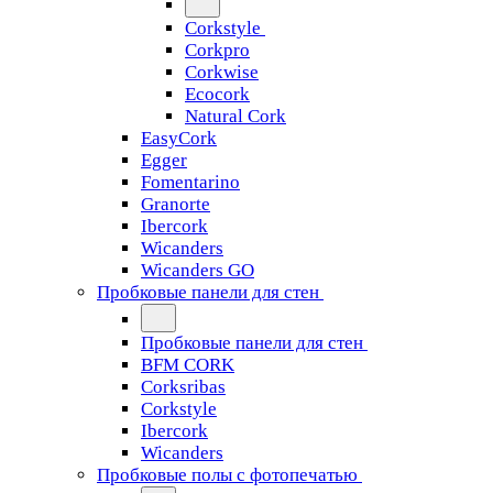
Corkstyle
Corkpro
Corkwise
Ecocork
Natural Cork
EasyCork
Egger
Fomentarino
Granorte
Ibercork
Wicanders
Wicanders GO
Пробковые панели для стен
Пробковые панели для стен
BFM CORK
Corksribas
Corkstyle
Ibercork
Wicanders
Пробковые полы с фотопечатью