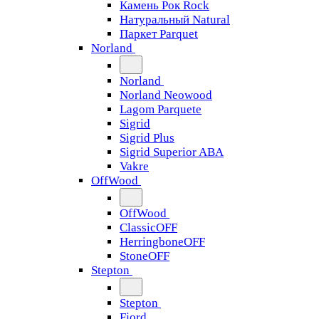
Камень Рок Rock
Натуральный Natural
Паркет Parquet
Norland
Norland
Norland Neowood
Lagom Parquete
Sigrid
Sigrid Plus
Sigrid Superior ABA
Vakre
OffWood
OffWood
ClassicOFF
HerringboneOFF
StoneOFF
Stepton
Stepton
Fjord