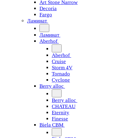
Art Stone Narrow
Decoria
Fargo
Ламинат
Ламинат
Aberhof
Aberhof
Cruise
Storm 4V
Tornado
Сyclone
Berry alloc
Berry alloc
CHATEAU
Eternity
Finesse
Biela CBM