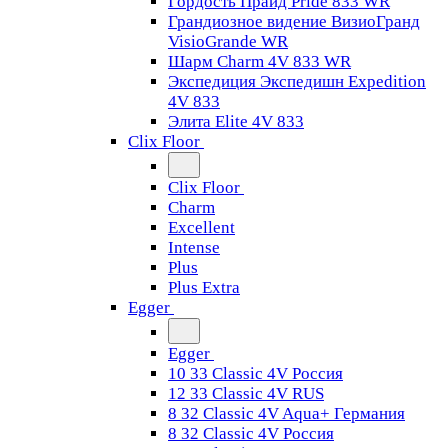
Гордость Прайд Pride 833 WR
Грандиозное видение ВизиоГранд
VisioGrande WR
Шарм Charm 4V 833 WR
Экспедиция Экспедишн Expedition
4V 833
Элита Elite 4V 833
Clix Floor
Clix Floor
Charm
Excellent
Intense
Plus
Plus Extra
Egger
Egger
10 33 Classic 4V Россия
12 33 Classic 4V RUS
8 32 Classic 4V Aqua+ Германия
8 32 Classic 4V Россия