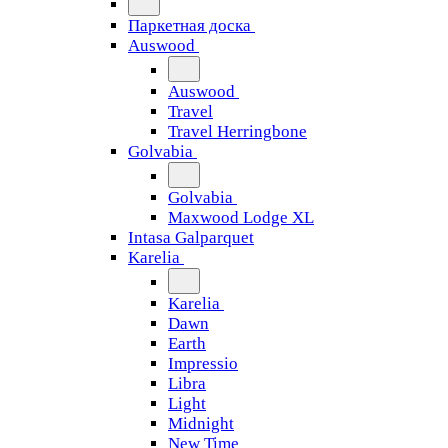
Паркетная доска
Auswood
Auswood
Travel
Travel Herringbone
Golvabia
Golvabia
Maxwood Lodge XL
Intasa Galparquet
Karelia
Karelia
Dawn
Earth
Impressio
Libra
Light
Midnight
New Time