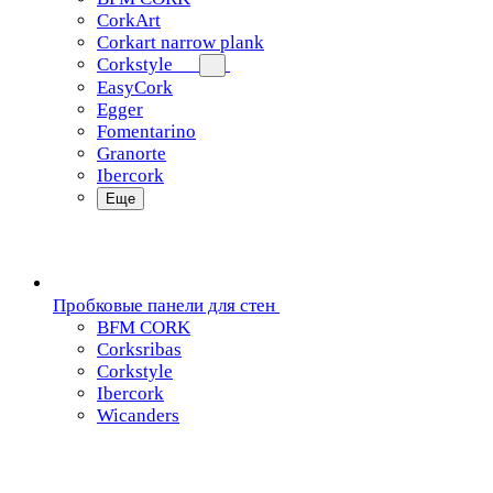
CorkArt
Corkart narrow plank
Corkstyle
EasyCork
Egger
Fomentarino
Granorte
Ibercork
Еще
Пробковые панели для стен
BFM CORK
Corksribas
Corkstyle
Ibercork
Wicanders