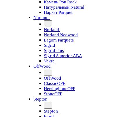
Камень Рок Rock
Натуральный Natural
Паркет Parquet
Norland
Norland
Norland Neowood
Lagom Parquete
Sigrid
Sigrid Plus
Sigrid Superior ABA
Vakre
OffWood
OffWood
ClassicOFF
HerringboneOFF
StoneOFF
Stepton
Stepton
Fjord