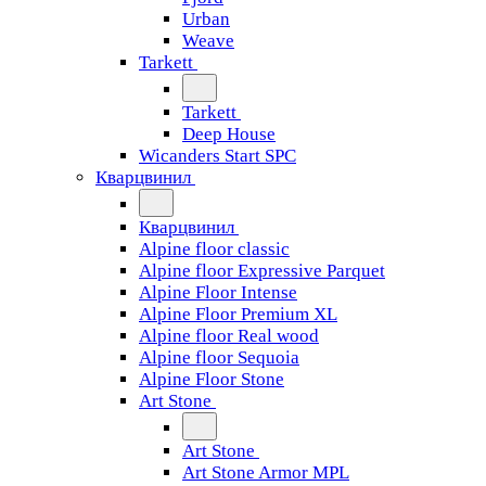
Urban
Weave
Tarkett
Tarkett
Deep House
Wicanders Start SPC
Кварцвинил
Кварцвинил
Alpine floor classic
Alpine floor Expressive Parquet
Alpine Floor Intense
Alpine Floor Premium XL
Alpine floor Real wood
Alpine floor Sequoia
Alpine Floor Stone
Art Stone
Art Stone
Art Stone Armor MPL