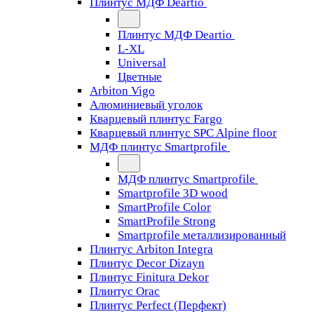
Плинтус МДФ Deartio
Плинтус МДФ Deartio
L-XL
Universal
Цветные
Arbiton Vigo
Алюминиевый уголок
Кварцевый плинтус Fargo
Кварцевый плинтус SPC Alpine floor
МДФ плинтус Smartprofile
МДФ плинтус Smartprofile
Smartprofile 3D wood
SmartProfile Color
SmartProfile Strong
Smartprofile металлизированный
Плинтус Arbiton Integra
Плинтус Decor Dizayn
Плинтус Finitura Dekor
Плинтус Orac
Плинтус Perfect (Перфект)