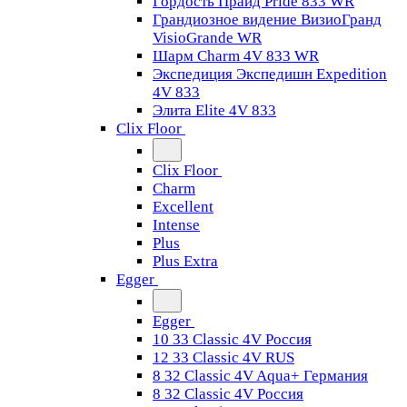
Гордость Прайд Pride 833 WR
Грандиозное видение ВизиоГранд
VisioGrande WR
Шарм Charm 4V 833 WR
Экспедиция Экспедишн Expedition
4V 833
Элита Elite 4V 833
Clix Floor
Clix Floor
Charm
Excellent
Intense
Plus
Plus Extra
Egger
Egger
10 33 Classic 4V Россия
12 33 Classic 4V RUS
8 32 Classic 4V Aqua+ Германия
8 32 Classic 4V Россия