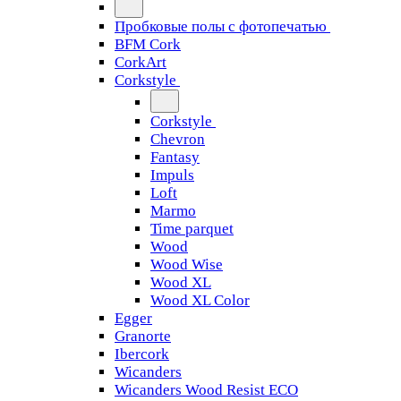
Пробковые полы с фотопечатью
BFM Cork
CorkArt
Corkstyle
Corkstyle
Chevron
Fantasy
Impuls
Loft
Marmo
Time parquet
Wood
Wood Wise
Wood XL
Wood XL Color
Egger
Granorte
Ibercork
Wicanders
Wicanders Wood Resist ECO