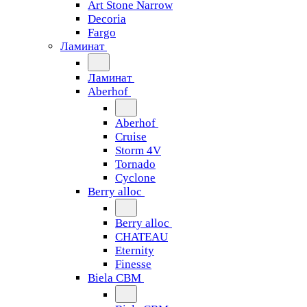
Art Stone Narrow
Decoria
Fargo
Ламинат
Ламинат
Aberhof
Aberhof
Cruise
Storm 4V
Tornado
Сyclone
Berry alloc
Berry alloc
CHATEAU
Eternity
Finesse
Biela CBM