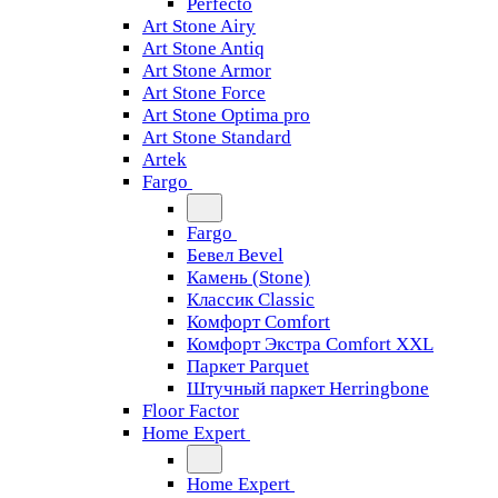
Perfecto
Art Stone Airy
Art Stone Antiq
Art Stone Armor
Art Stone Force
Art Stone Optima pro
Art Stone Standard
Artek
Fargo
Fargo
Бевел Bevel
Камень (Stone)
Классик Classic
Комфорт Comfort
Комфорт Экстра Comfort XXL
Паркет Parquet
Штучный паркет Herringbone
Floor Factor
Home Expert
Home Expert