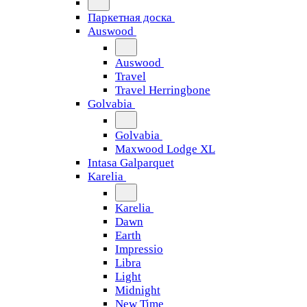
Паркетная доска
Auswood
Auswood
Travel
Travel Herringbone
Golvabia
Golvabia
Maxwood Lodge XL
Intasa Galparquet
Karelia
Karelia
Dawn
Earth
Impressio
Libra
Light
Midnight
New Time