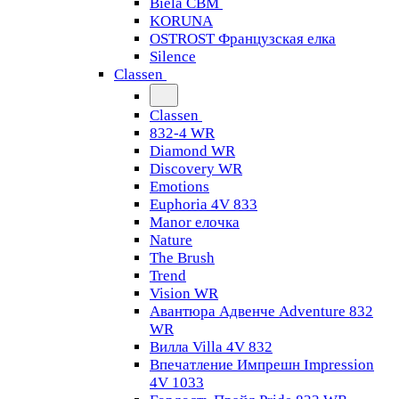
Biela CBM
KORUNA
OSTROST Французская елка
Silence
Classen
Classen
832-4 WR
Diamond WR
Discovery WR
Emotions
Euphoria 4V 833
Manor елочка
Nature
The Brush
Trend
Vision WR
Авантюра Адвенче Adventure 832
WR
Вилла Villa 4V 832
Впечатление Импрешн Impression
4V 1033