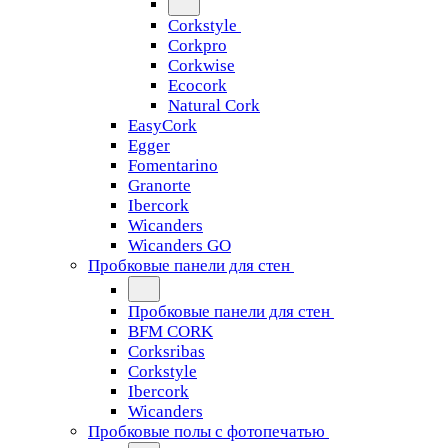
Corkstyle
Corkpro
Corkwise
Ecocork
Natural Cork
EasyCork
Egger
Fomentarino
Granorte
Ibercork
Wicanders
Wicanders GO
Пробковые панели для стен
Пробковые панели для стен
BFM CORK
Corksribas
Corkstyle
Ibercork
Wicanders
Пробковые полы с фотопечатью