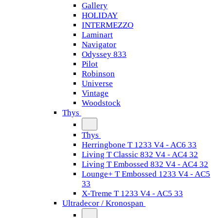
Gallery
HOLIDAY
INTERMEZZO
Laminart
Navigator
Odyssey 833
Pilot
Robinson
Universe
Vintage
Woodstock
Thys
Thys
Herringbone T 1233 V4 - AC6 33
Living T Classic 832 V4 - AC4 32
Living T Embossed 832 V4 - AC4 32
Lounge+ T Embossed 1233 V4 - AC5
33
X-Treme T 1233 V4 - AC5 33
Ultradecor / Kronospan