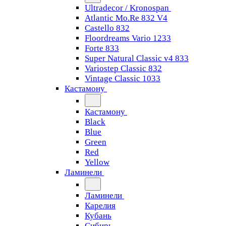
Ultradecor / Kronospan
Atlantic Mo.Re 832 V4
Castello 832
Floordreams Vario 1233
Forte 833
Super Natural Classic v4 833
Variostep Classic 832
Vintage Classic 1033
Кастамону
Кастамону
Black
Blue
Green
Red
Yellow
Ламинели
Ламинели
Карелия
Кубань
Сибирь