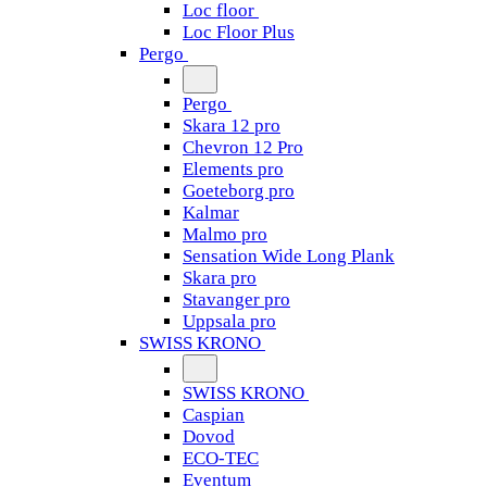
Loc floor
Loc Floor Plus
Pergo
Pergo
Skara 12 pro
Chevron 12 Pro
Elements pro
Goeteborg pro
Kalmar
Malmo pro
Sensation Wide Long Plank
Skara pro
Stavanger pro
Uppsala pro
SWISS KRONO
SWISS KRONO
Caspian
Dovod
ECO-TEC
Eventum