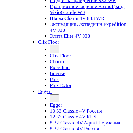
Гордость Прайд Pride 833 WR
Грандиозное видение ВизиоГранд
VisioGrande WR
Шарм Charm 4V 833 WR
Экспедиция Экспедишн Expedition
4V 833
Элита Elite 4V 833
Clix Floor
Clix Floor
Charm
Excellent
Intense
Plus
Plus Extra
Egger
Egger
10 33 Classic 4V Россия
12 33 Classic 4V RUS
8 32 Classic 4V Aqua+ Германия
8 32 Classic 4V Россия