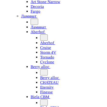
Art Stone Narrow
Decoria
Fargo
Ламинат
Ламинат
Aberhof
Aberhof
Cruise
Storm 4V
Tornado
Сyclone
Berry alloc
Berry alloc
CHATEAU
Eternity
Finesse
Biela CBM