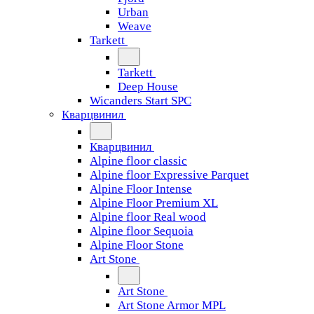
Urban
Weave
Tarkett
Tarkett
Deep House
Wicanders Start SPC
Кварцвинил
Кварцвинил
Alpine floor classic
Alpine floor Expressive Parquet
Alpine Floor Intense
Alpine Floor Premium XL
Alpine floor Real wood
Alpine floor Sequoia
Alpine Floor Stone
Art Stone
Art Stone
Art Stone Armor MPL