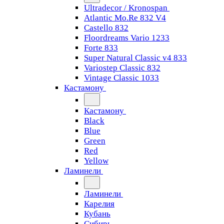
Ultradecor / Kronospan
Atlantic Mo.Re 832 V4
Castello 832
Floordreams Vario 1233
Forte 833
Super Natural Classic v4 833
Variostep Classic 832
Vintage Classic 1033
Кастамону
Кастамону
Black
Blue
Green
Red
Yellow
Ламинели
Ламинели
Карелия
Кубань
Сибирь