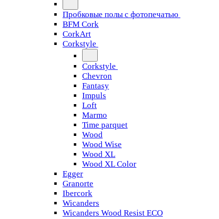
Пробковые полы с фотопечатью
BFM Cork
CorkArt
Corkstyle
Corkstyle
Chevron
Fantasy
Impuls
Loft
Marmo
Time parquet
Wood
Wood Wise
Wood XL
Wood XL Color
Egger
Granorte
Ibercork
Wicanders
Wicanders Wood Resist ECO