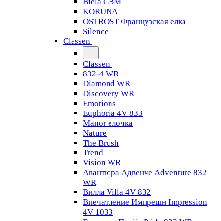
Biela CBM
KORUNA
OSTROST Французская елка
Silence
Classen
Classen
832-4 WR
Diamond WR
Discovery WR
Emotions
Euphoria 4V 833
Manor елочка
Nature
The Brush
Trend
Vision WR
Авантюра Адвенче Adventure 832
WR
Вилла Villa 4V 832
Впечатление Импрешн Impression
4V 1033