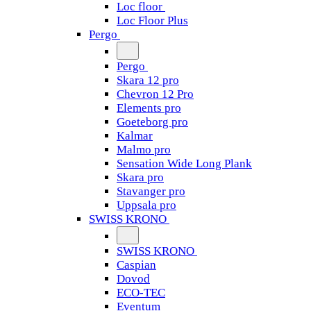
Loc floor
Loc Floor Plus
Pergo
Pergo
Skara 12 pro
Chevron 12 Pro
Elements pro
Goeteborg pro
Kalmar
Malmo pro
Sensation Wide Long Plank
Skara pro
Stavanger pro
Uppsala pro
SWISS KRONO
SWISS KRONO
Caspian
Dovod
ECO-TEC
Eventum