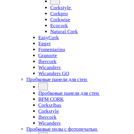
Corkstyle
Corkpro
Corkwise
Ecocork
Natural Cork
EasyCork
Egger
Fomentarino
Granorte
Ibercork
Wicanders
Wicanders GO
Пробковые панели для стен
Пробковые панели для стен
BFM CORK
Corksribas
Corkstyle
Ibercork
Wicanders
Пробковые полы с фотопечатью