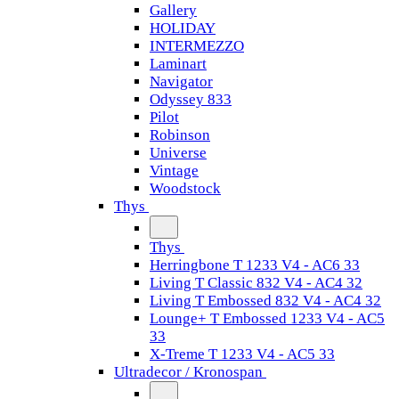
Gallery
HOLIDAY
INTERMEZZO
Laminart
Navigator
Odyssey 833
Pilot
Robinson
Universe
Vintage
Woodstock
Thys
Thys
Herringbone T 1233 V4 - AC6 33
Living T Classic 832 V4 - AC4 32
Living T Embossed 832 V4 - AC4 32
Lounge+ T Embossed 1233 V4 - AC5
33
X-Treme T 1233 V4 - AC5 33
Ultradecor / Kronospan