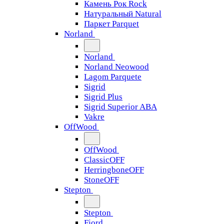
Камень Рок Rock
Натуральный Natural
Паркет Parquet
Norland
Norland
Norland Neowood
Lagom Parquete
Sigrid
Sigrid Plus
Sigrid Superior ABA
Vakre
OffWood
OffWood
ClassicOFF
HerringboneOFF
StoneOFF
Stepton
Stepton
Fjord