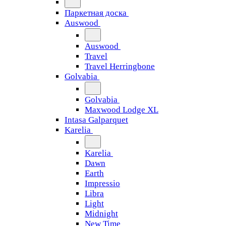
Паркетная доска
Auswood
Auswood
Travel
Travel Herringbone
Golvabia
Golvabia
Maxwood Lodge XL
Intasa Galparquet
Karelia
Karelia
Dawn
Earth
Impressio
Libra
Light
Midnight
New Time