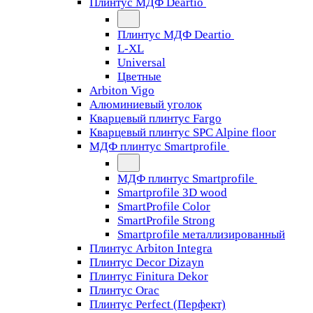
Плинтус МДФ Deartio
Плинтус МДФ Deartio
L-XL
Universal
Цветные
Arbiton Vigo
Алюминиевый уголок
Кварцевый плинтус Fargo
Кварцевый плинтус SPC Alpine floor
МДФ плинтус Smartprofile
МДФ плинтус Smartprofile
Smartprofile 3D wood
SmartProfile Color
SmartProfile Strong
Smartprofile металлизированный
Плинтус Arbiton Integra
Плинтус Decor Dizayn
Плинтус Finitura Dekor
Плинтус Orac
Плинтус Perfect (Перфект)