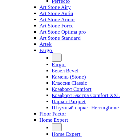
Perfecto
Art Stone Airy
Art Stone Antiq
Art Stone Armor
Art Stone Force
Art Stone Optima pro
Art Stone Standard
Artek
Fargo
Fargo
Бевел Bevel
Камень (Stone)
Классик Classic
Комфорт Comfort
Комфорт Экстра Comfort XXL
Паркет Parquet
Штучный паркет Herringbone
Floor Factor
Home Expert
Home Expert