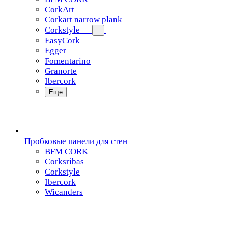
CorkArt
Corkart narrow plank
Corkstyle
EasyCork
Egger
Fomentarino
Granorte
Ibercork
Еще
Пробковые панели для стен
BFM CORK
Corksribas
Corkstyle
Ibercork
Wicanders