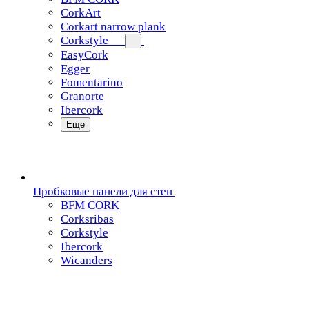
CorkArt
Corkart narrow plank
Corkstyle
EasyCork
Egger
Fomentarino
Granorte
Ibercork
Еще
Пробковые панели для стен
BFM CORK
Corksribas
Corkstyle
Ibercork
Wicanders