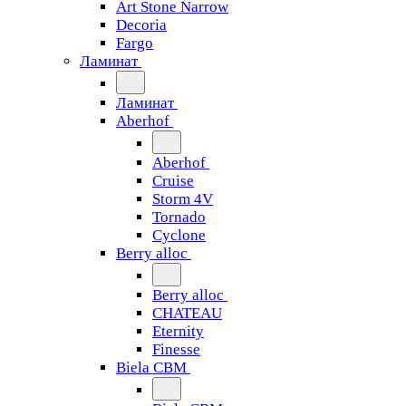
Art Stone Narrow
Decoria
Fargo
Ламинат
Ламинат
Aberhof
Aberhof
Cruise
Storm 4V
Tornado
Сyclone
Berry alloc
Berry alloc
CHATEAU
Eternity
Finesse
Biela CBM