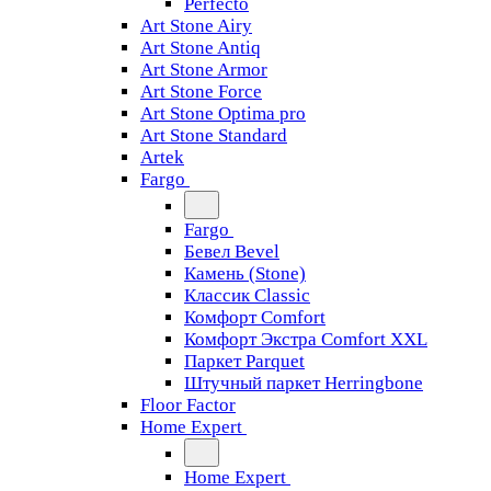
Perfecto
Art Stone Airy
Art Stone Antiq
Art Stone Armor
Art Stone Force
Art Stone Optima pro
Art Stone Standard
Artek
Fargo
Fargo
Бевел Bevel
Камень (Stone)
Классик Classic
Комфорт Comfort
Комфорт Экстра Comfort XXL
Паркет Parquet
Штучный паркет Herringbone
Floor Factor
Home Expert
Home Expert