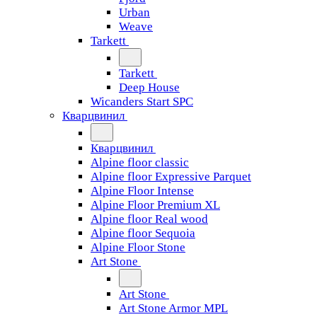
Urban
Weave
Tarkett
Tarkett
Deep House
Wicanders Start SPC
Кварцвинил
Кварцвинил
Alpine floor classic
Alpine floor Expressive Parquet
Alpine Floor Intense
Alpine Floor Premium XL
Alpine floor Real wood
Alpine floor Sequoia
Alpine Floor Stone
Art Stone
Art Stone
Art Stone Armor MPL