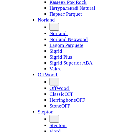
Камень Рок Rock
Натуральный Natural
Паркет Parquet
Norland
Norland
Norland Neowood
Lagom Parquete
Sigrid
Sigrid Plus
Sigrid Superior ABA
Vakre
OffWood
OffWood
ClassicOFF
HerringboneOFF
StoneOFF
Stepton
Stepton
Fjord