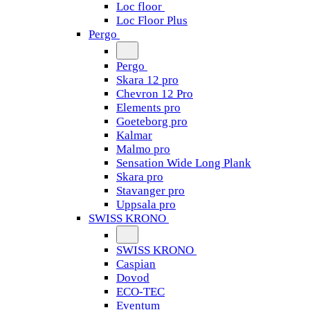
Loc floor
Loc Floor Plus
Pergo
Pergo
Skara 12 pro
Chevron 12 Pro
Elements pro
Goeteborg pro
Kalmar
Malmo pro
Sensation Wide Long Plank
Skara pro
Stavanger pro
Uppsala pro
SWISS KRONO
SWISS KRONO
Caspian
Dovod
ECO-TEC
Eventum