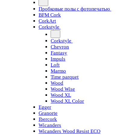
Пробковые полы с фотопечатью
BFM Cork
CorkArt
Corkstyle
Corkstyle
Chevron
Fantasy
Impuls
Loft
Marmo
Time parquet
Wood
Wood Wise
Wood XL
Wood XL Color
Egger
Granorte
Ibercork
Wicanders
Wicanders Wood Resist ECO