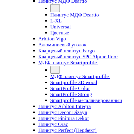
Плинтус МДФ Deartio
Плинтус МДФ Deartio
L-XL
Universal
Цветные
Arbiton Vigo
Алюминиевый уголок
Кварцевый плинтус Fargo
Кварцевый плинтус SPC Alpine floor
МДФ плинтус Smartprofile
МДФ плинтус Smartprofile
Smartprofile 3D wood
SmartProfile Color
SmartProfile Strong
Smartprofile металлизированный
Плинтус Arbiton Integra
Плинтус Decor Dizayn
Плинтус Finitura Dekor
Плинтус Orac
Плинтус Perfect (Перфект)