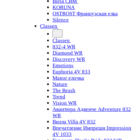
Biela CBM
KORUNA
OSTROST Французская елка
Silence
Classen
Classen
832-4 WR
Diamond WR
Discovery WR
Emotions
Euphoria 4V 833
Manor елочка
Nature
The Brush
Trend
Vision WR
Авантюра Адвенче Adventure 832
WR
Вилла Villa 4V 832
Впечатление Импрешн Impression
4V 1033