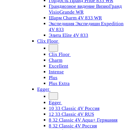
Гордость Прайд Pride 833 WR
Грандиозное видение ВизиоГранд
VisioGrande WR
Шарм Charm 4V 833 WR
Экспедиция Экспедишн Expedition
4V 833
Элита Elite 4V 833
Clix Floor
Clix Floor
Charm
Excellent
Intense
Plus
Plus Extra
Egger
Egger
10 33 Classic 4V Россия
12 33 Classic 4V RUS
8 32 Classic 4V Aqua+ Германия
8 32 Classic 4V Россия