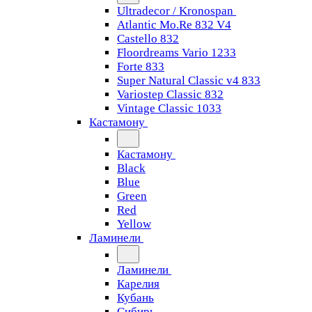
Ultradecor / Kronospan
Atlantic Mo.Re 832 V4
Castello 832
Floordreams Vario 1233
Forte 833
Super Natural Classic v4 833
Variostep Classic 832
Vintage Classic 1033
Кастамону
Кастамону
Black
Blue
Green
Red
Yellow
Ламинели
Ламинели
Карелия
Кубань
Сибирь