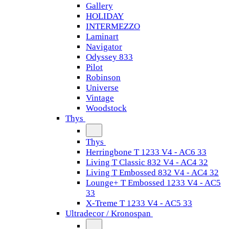
Gallery
HOLIDAY
INTERMEZZO
Laminart
Navigator
Odyssey 833
Pilot
Robinson
Universe
Vintage
Woodstock
Thys
Thys
Herringbone T 1233 V4 - AC6 33
Living T Classic 832 V4 - AC4 32
Living T Embossed 832 V4 - AC4 32
Lounge+ T Embossed 1233 V4 - AC5
33
X-Treme T 1233 V4 - AC5 33
Ultradecor / Kronospan