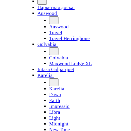
Паркетная доска
Auswood
Auswood
Travel
Travel Herringbone
Golvabia
Golvabia
Maxwood Lodge XL
Intasa Galparquet
Karelia
Karelia
Dawn
Earth
Impressio
Libra
Light
Midnight
New Time