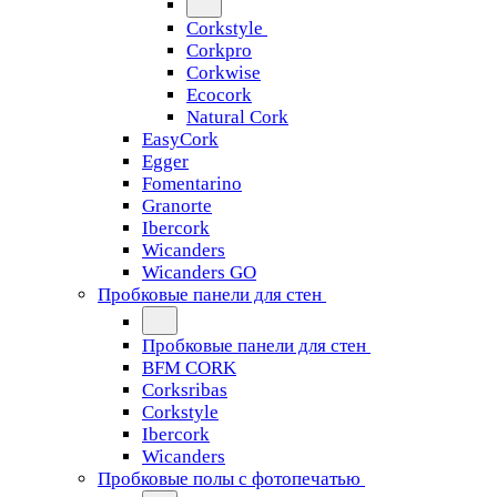
Corkstyle
Corkpro
Corkwise
Ecocork
Natural Cork
EasyCork
Egger
Fomentarino
Granorte
Ibercork
Wicanders
Wicanders GO
Пробковые панели для стен
Пробковые панели для стен
BFM CORK
Corksribas
Corkstyle
Ibercork
Wicanders
Пробковые полы с фотопечатью