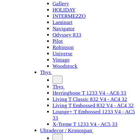
Gallery
HOLIDAY
INTERMEZZO
Laminart
Navigator
Odyssey 833
Pilot
Robinson
Universe
Vintage
Woodstock
Thys
Thys
Herringbone T 1233 V4 - AC6 33
Living T Classic 832 V4 - AC4 32
Living T Embossed 832 V4 - AC4 32
Lounge+ T Embossed 1233 V4 - AC5
33
X-Treme T 1233 V4 - AC5 33
Ultradecor / Kronospan