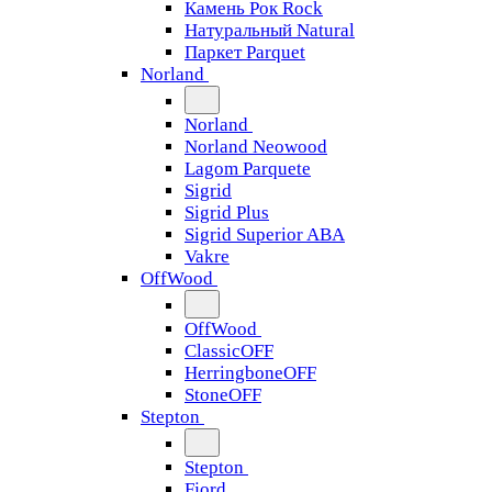
Камень Рок Rock
Натуральный Natural
Паркет Parquet
Norland
Norland
Norland Neowood
Lagom Parquete
Sigrid
Sigrid Plus
Sigrid Superior ABA
Vakre
OffWood
OffWood
ClassicOFF
HerringboneOFF
StoneOFF
Stepton
Stepton
Fjord