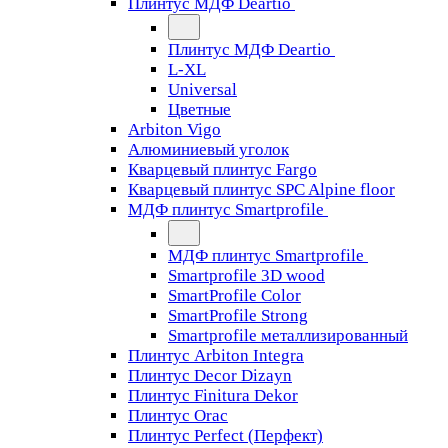
Плинтус МДФ Deartio
Плинтус МДФ Deartio
L-XL
Universal
Цветные
Arbiton Vigo
Алюминиевый уголок
Кварцевый плинтус Fargo
Кварцевый плинтус SPC Alpine floor
МДФ плинтус Smartprofile
МДФ плинтус Smartprofile
Smartprofile 3D wood
SmartProfile Color
SmartProfile Strong
Smartprofile металлизированный
Плинтус Arbiton Integra
Плинтус Decor Dizayn
Плинтус Finitura Dekor
Плинтус Orac
Плинтус Perfect (Перфект)