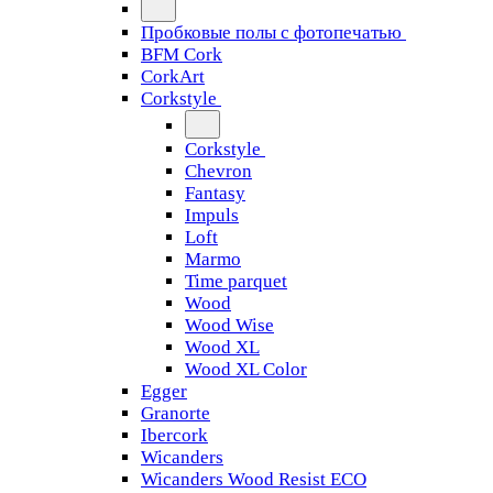
Пробковые полы с фотопечатью
BFM Cork
CorkArt
Corkstyle
Corkstyle
Chevron
Fantasy
Impuls
Loft
Marmo
Time parquet
Wood
Wood Wise
Wood XL
Wood XL Color
Egger
Granorte
Ibercork
Wicanders
Wicanders Wood Resist ECO