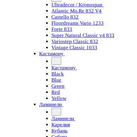
Ultradecor / Kronospan
Atlantic Mo.Re 832 V4
Castello 832
Floordreams Vario 1233
Forte 833
Super Natural Classic v4 833
Variostep Classic 832
Vintage Classic 1033
Кастамону
Кастамону
Black
Blue
Green
Red
Yellow
Ламинели
Ламинели
Карелия
Кубань
Сибирь