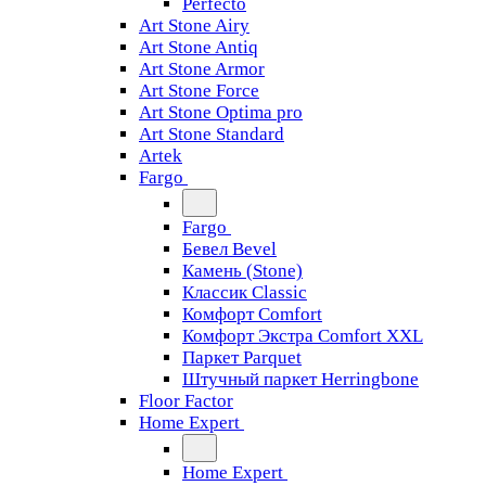
Perfecto
Art Stone Airy
Art Stone Antiq
Art Stone Armor
Art Stone Force
Art Stone Optima pro
Art Stone Standard
Artek
Fargo
Fargo
Бевел Bevel
Камень (Stone)
Классик Classic
Комфорт Comfort
Комфорт Экстра Comfort XXL
Паркет Parquet
Штучный паркет Herringbone
Floor Factor
Home Expert
Home Expert