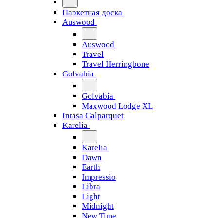
Паркетная доска
Auswood
Auswood
Travel
Travel Herringbone
Golvabia
Golvabia
Maxwood Lodge XL
Intasa Galparquet
Karelia
Karelia
Dawn
Earth
Impressio
Libra
Light
Midnight
New Time