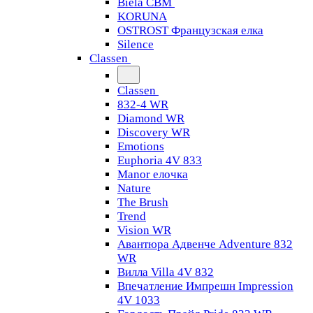
Biela CBM
KORUNA
OSTROST Французская елка
Silence
Classen
Classen
832-4 WR
Diamond WR
Discovery WR
Emotions
Euphoria 4V 833
Manor елочка
Nature
The Brush
Trend
Vision WR
Авантюра Адвенче Adventure 832
WR
Вилла Villa 4V 832
Впечатление Импрешн Impression
4V 1033