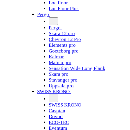
Loc floor
Loc Floor Plus
Pergo
Pergo
Skara 12 pro
Chevron 12 Pro
Elements pro
Goeteborg pro
Kalmar
Malmo pro
Sensation Wide Long Plank
Skara pro
Stavanger pro
Uppsala pro
SWISS KRONO
SWISS KRONO
Caspian
Dovod
ECO-TEC
Eventum