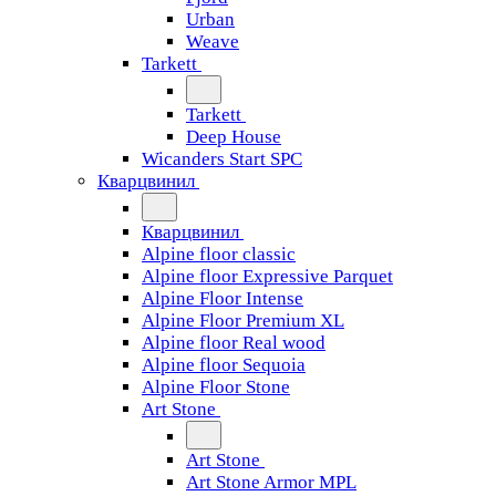
Urban
Weave
Tarkett
Tarkett
Deep House
Wicanders Start SPC
Кварцвинил
Кварцвинил
Alpine floor classic
Alpine floor Expressive Parquet
Alpine Floor Intense
Alpine Floor Premium XL
Alpine floor Real wood
Alpine floor Sequoia
Alpine Floor Stone
Art Stone
Art Stone
Art Stone Armor MPL