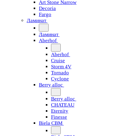
Art Stone Narrow
Decoria
Fargo
Ламинат
Ламинат
Aberhof
Aberhof
Cruise
Storm 4V
Tornado
Сyclone
Berry alloc
Berry alloc
CHATEAU
Eternity
Finesse
Biela CBM