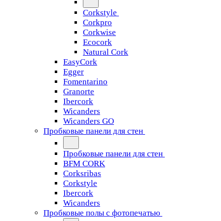
Corkstyle
Corkpro
Corkwise
Ecocork
Natural Cork
EasyCork
Egger
Fomentarino
Granorte
Ibercork
Wicanders
Wicanders GO
Пробковые панели для стен
Пробковые панели для стен
BFM CORK
Corksribas
Corkstyle
Ibercork
Wicanders
Пробковые полы с фотопечатью