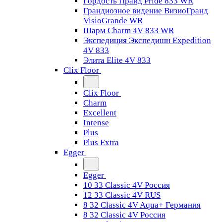
Гордость Прайд Pride 833 WR
Грандиозное видение ВизиоГранд
VisioGrande WR
Шарм Charm 4V 833 WR
Экспедиция Экспедишн Expedition
4V 833
Элита Elite 4V 833
Clix Floor
Clix Floor
Charm
Excellent
Intense
Plus
Plus Extra
Egger
Egger
10 33 Classic 4V Россия
12 33 Classic 4V RUS
8 32 Classic 4V Aqua+ Германия
8 32 Classic 4V Россия