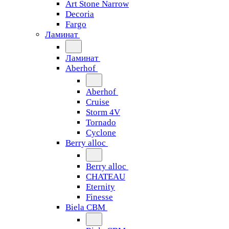
Art Stone Narrow
Decoria
Fargo
Ламинат
Ламинат
Aberhof
Aberhof
Cruise
Storm 4V
Tornado
Сyclone
Berry alloc
Berry alloc
CHATEAU
Eternity
Finesse
Biela CBM