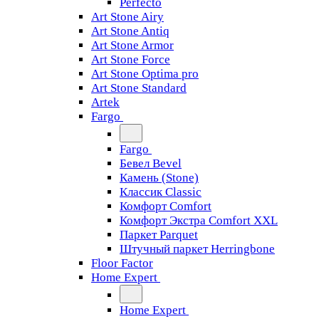
Perfecto
Art Stone Airy
Art Stone Antiq
Art Stone Armor
Art Stone Force
Art Stone Optima pro
Art Stone Standard
Artek
Fargo
Fargo
Бевел Bevel
Камень (Stone)
Классик Classic
Комфорт Comfort
Комфорт Экстра Comfort XXL
Паркет Parquet
Штучный паркет Herringbone
Floor Factor
Home Expert
Home Expert