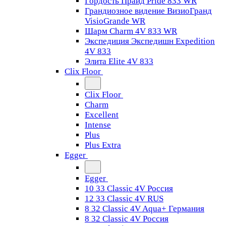
Гордость Прайд Pride 833 WR
Грандиозное видение ВизиоГранд
VisioGrande WR
Шарм Charm 4V 833 WR
Экспедиция Экспедишн Expedition
4V 833
Элита Elite 4V 833
Clix Floor
Clix Floor
Charm
Excellent
Intense
Plus
Plus Extra
Egger
Egger
10 33 Classic 4V Россия
12 33 Classic 4V RUS
8 32 Classic 4V Aqua+ Германия
8 32 Classic 4V Россия