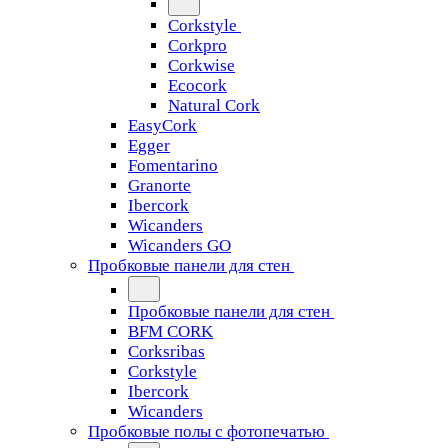
Corkstyle
Corkpro
Corkwise
Ecocork
Natural Cork
EasyCork
Egger
Fomentarino
Granorte
Ibercork
Wicanders
Wicanders GO
Пробковые панели для стен
Пробковые панели для стен
BFM CORK
Corksribas
Corkstyle
Ibercork
Wicanders
Пробковые полы с фотопечатью