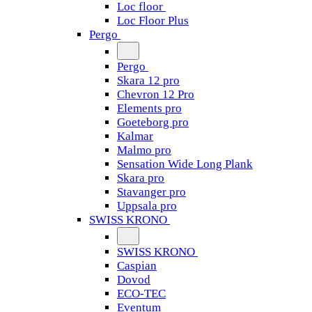
Loc floor
Loc Floor Plus
Pergo
Pergo
Skara 12 pro
Chevron 12 Pro
Elements pro
Goeteborg pro
Kalmar
Malmo pro
Sensation Wide Long Plank
Skara pro
Stavanger pro
Uppsala pro
SWISS KRONO
SWISS KRONO
Caspian
Dovod
ECO-TEC
Eventum