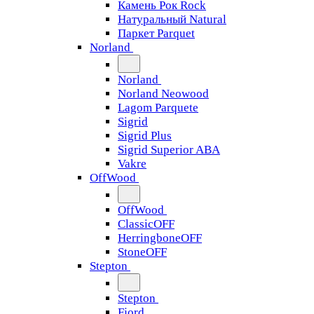
Камень Рок Rock
Натуральный Natural
Паркет Parquet
Norland
Norland
Norland Neowood
Lagom Parquete
Sigrid
Sigrid Plus
Sigrid Superior ABA
Vakre
OffWood
OffWood
ClassicOFF
HerringboneOFF
StoneOFF
Stepton
Stepton
Fjord