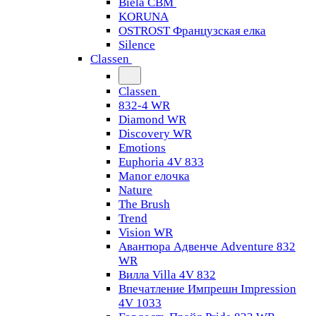
Biela CBM
KORUNA
OSTROST Французская елка
Silence
Classen
Classen
832-4 WR
Diamond WR
Discovery WR
Emotions
Euphoria 4V 833
Manor елочка
Nature
The Brush
Trend
Vision WR
Авантюра Адвенче Adventure 832
WR
Вилла Villa 4V 832
Впечатление Импрешн Impression
4V 1033