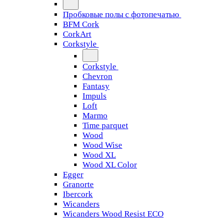
Пробковые полы с фотопечатью
BFM Cork
CorkArt
Corkstyle
Corkstyle
Chevron
Fantasy
Impuls
Loft
Marmo
Time parquet
Wood
Wood Wise
Wood XL
Wood XL Color
Egger
Granorte
Ibercork
Wicanders
Wicanders Wood Resist ECO