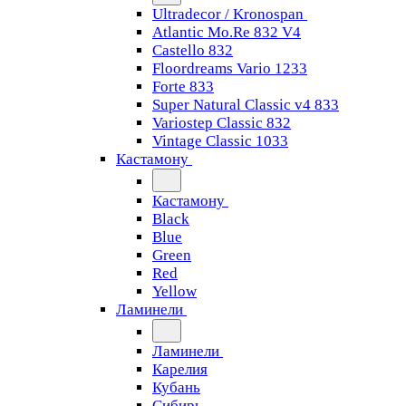
Ultradecor / Kronospan
Atlantic Mo.Re 832 V4
Castello 832
Floordreams Vario 1233
Forte 833
Super Natural Classic v4 833
Variostep Classic 832
Vintage Classic 1033
Кастамону
Кастамону
Black
Blue
Green
Red
Yellow
Ламинели
Ламинели
Карелия
Кубань
Сибирь