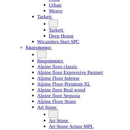
Urban
Weave
Tarkett
Tarkett
Deep House
Wicanders Start SPC
Кварцвинил
Кварцвинил
Alpine floor classic
Alpine floor Expressive Parquet
Alpine Floor Intense
Alpine Floor Premium XL
Alpine floor Real wood
Alpine floor Sequoia
Alpine Floor Stone
Art Stone
Art Stone
Art Stone Armor MPL