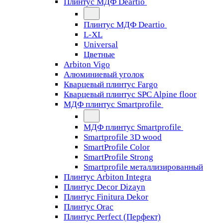
Плинтус МДФ Deartio
Плинтус МДФ Deartio
L-XL
Universal
Цветные
Arbiton Vigo
Алюминиевый уголок
Кварцевый плинтус Fargo
Кварцевый плинтус SPC Alpine floor
МДФ плинтус Smartprofile
МДФ плинтус Smartprofile
Smartprofile 3D wood
SmartProfile Color
SmartProfile Strong
Smartprofile металлизированный
Плинтус Arbiton Integra
Плинтус Decor Dizayn
Плинтус Finitura Dekor
Плинтус Orac
Плинтус Perfect (Перфект)