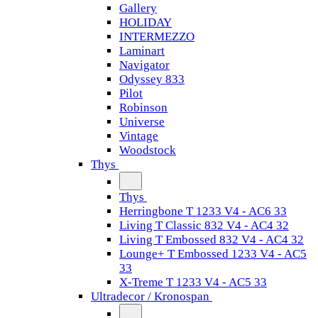
Gallery
HOLIDAY
INTERMEZZO
Laminart
Navigator
Odyssey 833
Pilot
Robinson
Universe
Vintage
Woodstock
Thys
Thys
Herringbone T 1233 V4 - AC6 33
Living T Classic 832 V4 - AC4 32
Living T Embossed 832 V4 - AC4 32
Lounge+ T Embossed 1233 V4 - AC5
33
X-Treme T 1233 V4 - AC5 33
Ultradecor / Kronospan