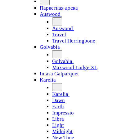
Паркетная доска
Auswood
Auswood
Travel
Travel Herringbone
Golvabia
Golvabia
Maxwood Lodge XL
Intasa Galparquet
Karelia
Karelia
Dawn
Earth
Impressio
Libra
Light
Midnight
New Time