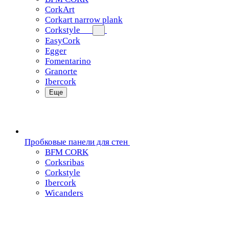
CorkArt
Corkart narrow plank
Corkstyle
EasyCork
Egger
Fomentarino
Granorte
Ibercork
Еще
Пробковые панели для стен
BFM CORK
Corksribas
Corkstyle
Ibercork
Wicanders