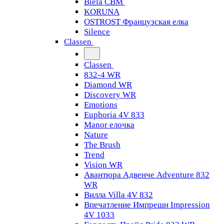
Biela CBM
KORUNA
OSTROST Французская елка
Silence
Classen
Classen
832-4 WR
Diamond WR
Discovery WR
Emotions
Euphoria 4V 833
Manor елочка
Nature
The Brush
Trend
Vision WR
Авантюра Адвенче Adventure 832
WR
Вилла Villa 4V 832
Впечатление Импрешн Impression
4V 1033