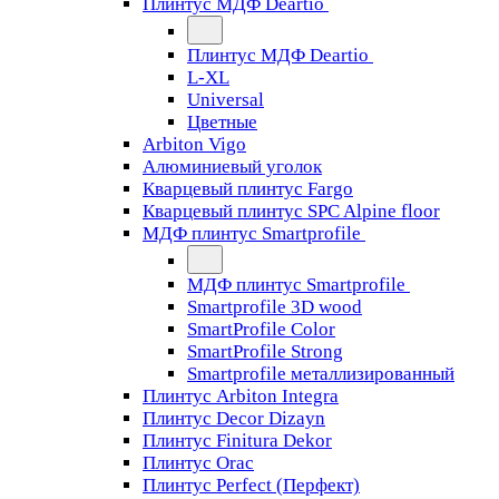
Плинтус МДФ Deartio
Плинтус МДФ Deartio
L-XL
Universal
Цветные
Arbiton Vigo
Алюминиевый уголок
Кварцевый плинтус Fargo
Кварцевый плинтус SPC Alpine floor
МДФ плинтус Smartprofile
МДФ плинтус Smartprofile
Smartprofile 3D wood
SmartProfile Color
SmartProfile Strong
Smartprofile металлизированный
Плинтус Arbiton Integra
Плинтус Decor Dizayn
Плинтус Finitura Dekor
Плинтус Orac
Плинтус Perfect (Перфект)