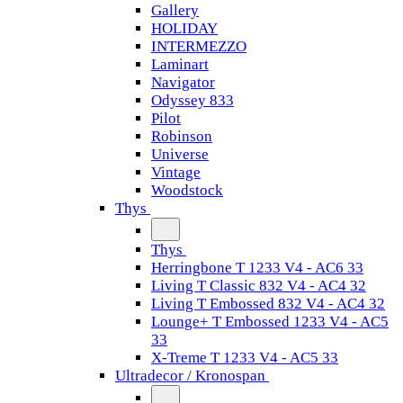
Gallery
HOLIDAY
INTERMEZZO
Laminart
Navigator
Odyssey 833
Pilot
Robinson
Universe
Vintage
Woodstock
Thys
Thys
Herringbone T 1233 V4 - AC6 33
Living T Classic 832 V4 - AC4 32
Living T Embossed 832 V4 - AC4 32
Lounge+ T Embossed 1233 V4 - AC5
33
X-Treme T 1233 V4 - AC5 33
Ultradecor / Kronospan