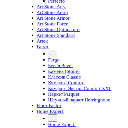
Perfecto
Art Stone Airy
Art Stone Antiq
Art Stone Armor
Art Stone Force
Art Stone Optima pro
Art Stone Standard
Artek
Fargo
Fargo
Бевел Bevel
Камень (Stone)
Классик Classic
Комфорт Comfort
Комфорт Экстра Comfort XXL
Паркет Parquet
Штучный паркет Herringbone
Floor Factor
Home Expert
Home Expert