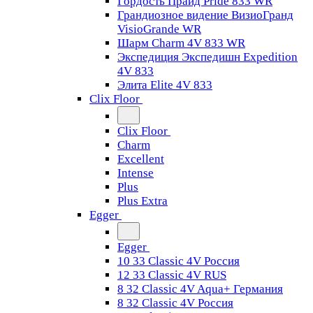
Гордость Прайд Pride 833 WR
Грандиозное видение ВизиоГранд
VisioGrande WR
Шарм Charm 4V 833 WR
Экспедиция Экспедишн Expedition
4V 833
Элита Elite 4V 833
Clix Floor
Clix Floor
Charm
Excellent
Intense
Plus
Plus Extra
Egger
Egger
10 33 Classic 4V Россия
12 33 Classic 4V RUS
8 32 Classic 4V Aqua+ Германия
8 32 Classic 4V Россия