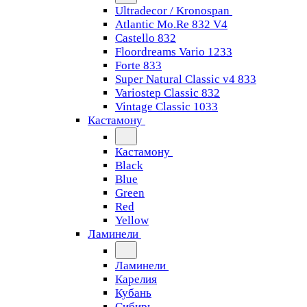
Ultradecor / Kronospan
Atlantic Mo.Re 832 V4
Castello 832
Floordreams Vario 1233
Forte 833
Super Natural Classic v4 833
Variostep Classic 832
Vintage Classic 1033
Кастамону
Кастамону
Black
Blue
Green
Red
Yellow
Ламинели
Ламинели
Карелия
Кубань
Сибирь