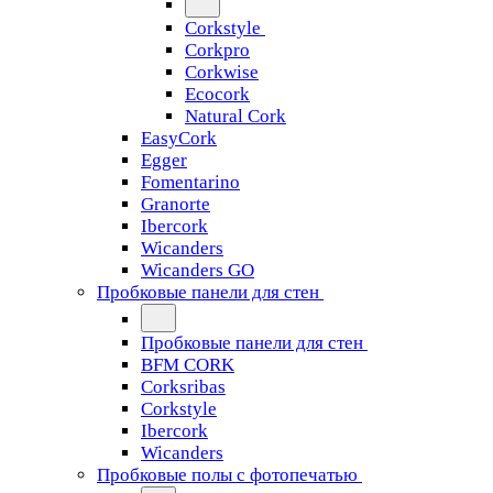
Corkstyle
Corkpro
Corkwise
Ecocork
Natural Cork
EasyCork
Egger
Fomentarino
Granorte
Ibercork
Wicanders
Wicanders GO
Пробковые панели для стен
Пробковые панели для стен
BFM CORK
Corksribas
Corkstyle
Ibercork
Wicanders
Пробковые полы с фотопечатью