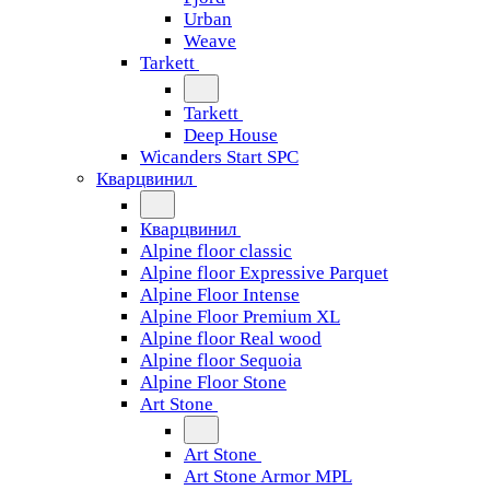
Urban
Weave
Tarkett
Tarkett
Deep House
Wicanders Start SPC
Кварцвинил
Кварцвинил
Alpine floor classic
Alpine floor Expressive Parquet
Alpine Floor Intense
Alpine Floor Premium XL
Alpine floor Real wood
Alpine floor Sequoia
Alpine Floor Stone
Art Stone
Art Stone
Art Stone Armor MPL