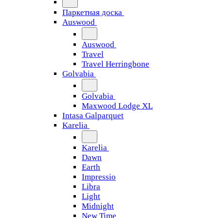
Паркетная доска
Auswood
Auswood
Travel
Travel Herringbone
Golvabia
Golvabia
Maxwood Lodge XL
Intasa Galparquet
Karelia
Karelia
Dawn
Earth
Impressio
Libra
Light
Midnight
New Time