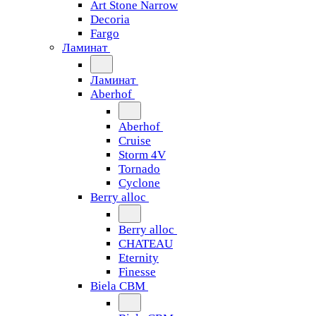
Art Stone Narrow
Decoria
Fargo
Ламинат
Ламинат
Aberhof
Aberhof
Cruise
Storm 4V
Tornado
Сyclone
Berry alloc
Berry alloc
CHATEAU
Eternity
Finesse
Biela CBM