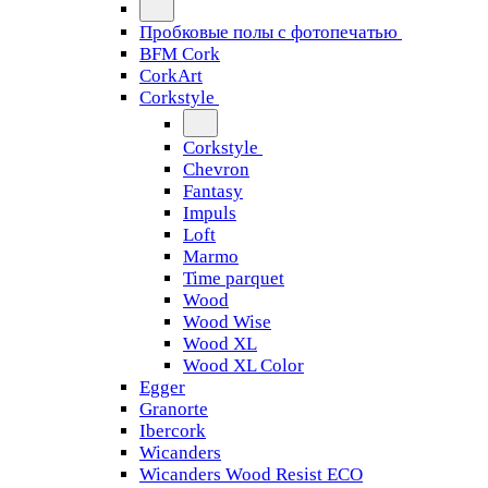
Пробковые полы с фотопечатью
BFM Cork
CorkArt
Corkstyle
Corkstyle
Chevron
Fantasy
Impuls
Loft
Marmo
Time parquet
Wood
Wood Wise
Wood XL
Wood XL Color
Egger
Granorte
Ibercork
Wicanders
Wicanders Wood Resist ECO