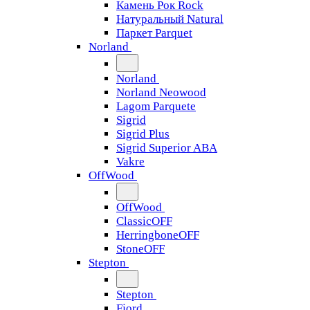
Камень Рок Rock
Натуральный Natural
Паркет Parquet
Norland
Norland
Norland Neowood
Lagom Parquete
Sigrid
Sigrid Plus
Sigrid Superior ABA
Vakre
OffWood
OffWood
ClassicOFF
HerringboneOFF
StoneOFF
Stepton
Stepton
Fjord