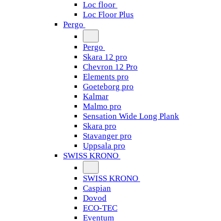
Loc floor
Loc Floor Plus
Pergo
Pergo
Skara 12 pro
Chevron 12 Pro
Elements pro
Goeteborg pro
Kalmar
Malmo pro
Sensation Wide Long Plank
Skara pro
Stavanger pro
Uppsala pro
SWISS KRONO
SWISS KRONO
Caspian
Dovod
ECO-TEC
Eventum