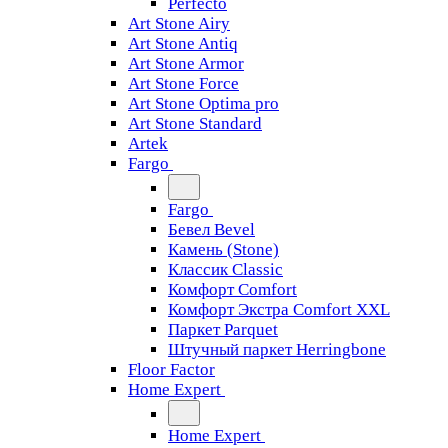
Perfecto
Art Stone Airy
Art Stone Antiq
Art Stone Armor
Art Stone Force
Art Stone Optima pro
Art Stone Standard
Artek
Fargo
Fargo
Бевел Bevel
Камень (Stone)
Классик Classic
Комфорт Comfort
Комфорт Экстра Comfort XXL
Паркет Parquet
Штучный паркет Herringbone
Floor Factor
Home Expert
Home Expert