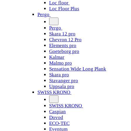
Loc floor
Loc Floor Plus
Pergo
Pergo
Skara 12 pro
Chevron 12 Pro
Elements pro
Goeteborg pro
Kalmar
Malmo pro
Sensation Wide Long Plank
Skara pro
Stavanger pro
Uppsala pro
SWISS KRONO
SWISS KRONO
Caspian
Dovod
ECO-TEC
Eventum