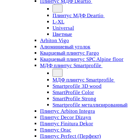
Плинтус МДФ Deartio
Плинтус МДФ Deartio
L-XL
Universal
Цветные
Arbiton Vigo
Алюминиевый уголок
Кварцевый плинтус Fargo
Кварцевый плинтус SPC Alpine floor
МДФ плинтус Smartprofile
МДФ плинтус Smartprofile
Smartprofile 3D wood
SmartProfile Color
SmartProfile Strong
Smartprofile металлизированный
Плинтус Arbiton Integra
Плинтус Decor Dizayn
Плинтус Finitura Dekor
Плинтус Orac
Плинтус Perfect (Перфект)