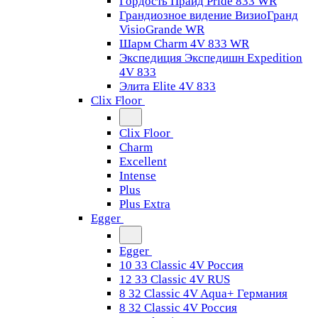
Гордость Прайд Pride 833 WR
Грандиозное видение ВизиоГранд
VisioGrande WR
Шарм Charm 4V 833 WR
Экспедиция Экспедишн Expedition
4V 833
Элита Elite 4V 833
Clix Floor
Clix Floor
Charm
Excellent
Intense
Plus
Plus Extra
Egger
Egger
10 33 Classic 4V Россия
12 33 Classic 4V RUS
8 32 Classic 4V Aqua+ Германия
8 32 Classic 4V Россия