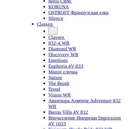
Biela CBM
KORUNA
OSTROST Французская елка
Silence
Classen
Classen
832-4 WR
Diamond WR
Discovery WR
Emotions
Euphoria 4V 833
Manor елочка
Nature
The Brush
Trend
Vision WR
Авантюра Адвенче Adventure 832
WR
Вилла Villa 4V 832
Впечатление Импрешн Impression
4V 1033