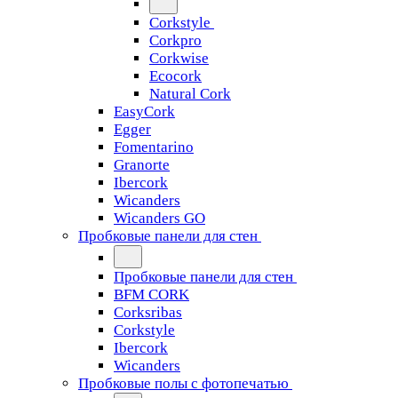
Corkstyle
Corkpro
Corkwise
Ecocork
Natural Cork
EasyCork
Egger
Fomentarino
Granorte
Ibercork
Wicanders
Wicanders GO
Пробковые панели для стен
Пробковые панели для стен
BFM CORK
Corksribas
Corkstyle
Ibercork
Wicanders
Пробковые полы с фотопечатью