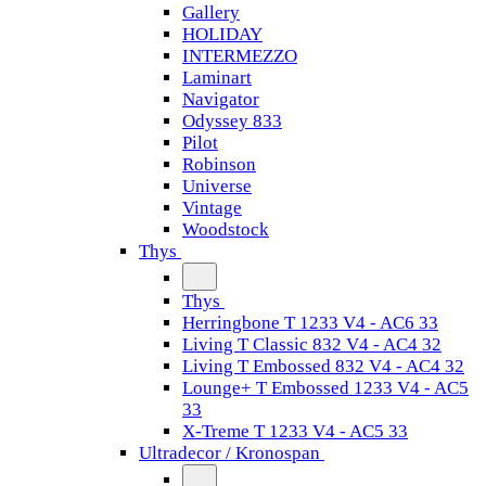
Gallery
HOLIDAY
INTERMEZZO
Laminart
Navigator
Odyssey 833
Pilot
Robinson
Universe
Vintage
Woodstock
Thys
Thys
Herringbone T 1233 V4 - AC6 33
Living T Classic 832 V4 - AC4 32
Living T Embossed 832 V4 - AC4 32
Lounge+ T Embossed 1233 V4 - AC5
33
X-Treme T 1233 V4 - AC5 33
Ultradecor / Kronospan