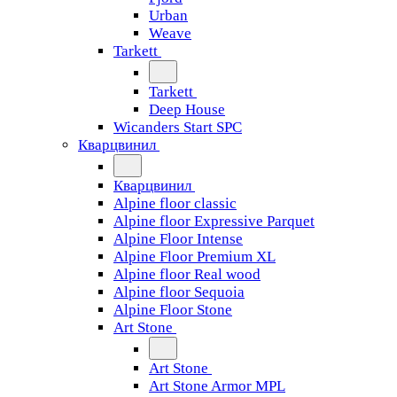
Urban
Weave
Tarkett
Tarkett
Deep House
Wicanders Start SPC
Кварцвинил
Кварцвинил
Alpine floor classic
Alpine floor Expressive Parquet
Alpine Floor Intense
Alpine Floor Premium XL
Alpine floor Real wood
Alpine floor Sequoia
Alpine Floor Stone
Art Stone
Art Stone
Art Stone Armor MPL