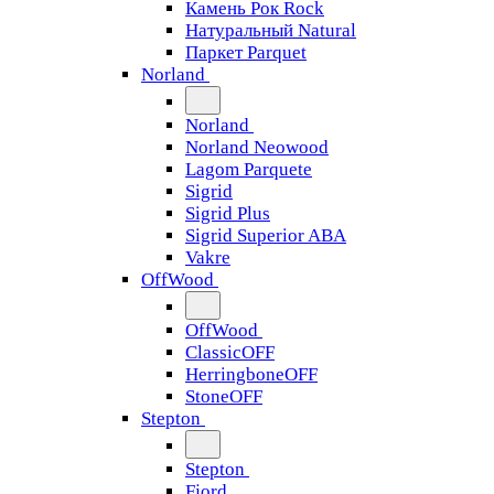
Камень Рок Rock
Натуральный Natural
Паркет Parquet
Norland
Norland
Norland Neowood
Lagom Parquete
Sigrid
Sigrid Plus
Sigrid Superior ABA
Vakre
OffWood
OffWood
ClassicOFF
HerringboneOFF
StoneOFF
Stepton
Stepton
Fjord