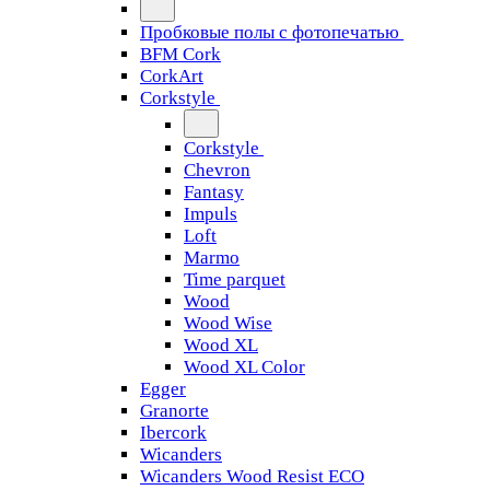
Пробковые полы с фотопечатью
BFM Cork
CorkArt
Corkstyle
Corkstyle
Chevron
Fantasy
Impuls
Loft
Marmo
Time parquet
Wood
Wood Wise
Wood XL
Wood XL Color
Egger
Granorte
Ibercork
Wicanders
Wicanders Wood Resist ECO