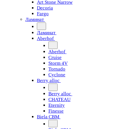
Art Stone Narrow
Decoria
Fargo
Ламинат
Ламинат
Aberhof
Aberhof
Cruise
Storm 4V
Tornado
Сyclone
Berry alloc
Berry alloc
CHATEAU
Eternity
Finesse
Biela CBM