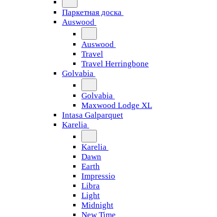
Паркетная доска
Auswood
Auswood
Travel
Travel Herringbone
Golvabia
Golvabia
Maxwood Lodge XL
Intasa Galparquet
Karelia
Karelia
Dawn
Earth
Impressio
Libra
Light
Midnight
New Time