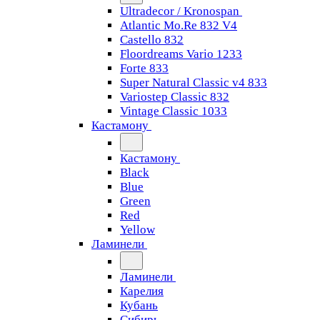
Ultradecor / Kronospan
Atlantic Mo.Re 832 V4
Castello 832
Floordreams Vario 1233
Forte 833
Super Natural Classic v4 833
Variostep Classic 832
Vintage Classic 1033
Кастамону
Кастамону
Black
Blue
Green
Red
Yellow
Ламинели
Ламинели
Карелия
Кубань
Сибирь